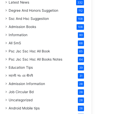
Latest News
332
Degree And Honors Suggetion
112
Ssc And Hsc Suggestion
108
Admission Books
108
Information
90
All SmS
68
Psc Jsc Ssc Hsc All Book
65
Psc Jsc Ssc Hsc All Books Notes
64
Education Tips
39
মহানবী
সাঃ
এর জীবনী
31
Admission Information
28
Job Circular Bd
28
Uncategorized
28
Android Mobile tips
26