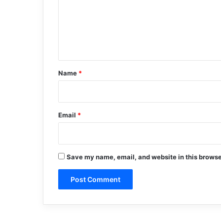
m
e
n
t
*
Name
*
Email
*
Save my name, email, and website in this browse