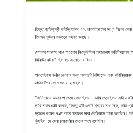
তিক্ত প্রতিদ্বন্দ্বী করিন্থিয়ানস এবং পালমেইরাসের মধ্যে লিগের খেলা
তিনজন ফুটবল ভক্তকে তদন্ত করছে।
সোমবার সন্ধ্যায় সাও পাওলোর নিওকুইমিকা অ্যারেনায় করিন্থিয়া
মিনিটের ঘটনাটি ছিল বড় আলোচনার বিষয়।
পালমেইরাস কর্নার নেওয়ার জন্য প্রস্তুতি নিচ্ছিলেন এবং করিন্থিয়ানস
মাঠের উপর ফেলে দেওয়া হয়েছিল।
“আমি প্রায় আমার পা ভেঙে ফেলেছিলাম। আমি ভেবেছিলাম এটা একটা
লাথি মারার চেষ্টা করেছি, কিন্তু এটি একটি শূকরের মাথা ছিল, আমি প
ম্যাচের কয়েক ঘণ্টা আগে শুয়োরের মাথা স্টেডিয়ামে আনা হয়েছিল। 
খুঁজছিল, যে খেলা চলাকালীন তাদের পাশে বসেছিল।