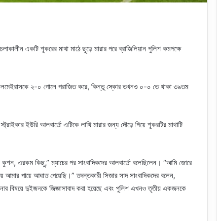
 চলাকালীন একটি শূকরের মাথা মাঠে ছুড়ে মারার পরে ব্রাজিলিয়ান পুলিশ কমপক্ষে
নস পালমেইরাসকে ২-০ গোলে পরাজিত করে, কিন্তু স্কোর তখনও ০-০ তে থাকা ৩৯তম
 স্ট্রাইকার ইউরি আলবার্তো এটিকে লাথি মারার জন্য দৌড়ে গিয়ে শূকরটির মাথাটি
 কুশন, এরকম কিছু,” ম্যাচের পর সাংবাদিকদের আলবার্তো বলেছিলেন। “আমি জোরে
্রায় আমার পায়ে আঘাত পেয়েছি।” তদন্তকারী সিজার সাদ সাংবাদিকদের বলেন,
ঘটনার বিষয়ে দুইজনকে জিজ্ঞাসাবাদ করা হয়েছে এবং পুলিশ এখনও তৃতীয় একজনকে