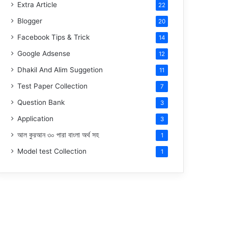
Extra Article
22
Blogger
20
Facebook Tips & Trick
14
Google Adsense
12
Dhakil And Alim Suggetion
11
Test Paper Collection
7
Question Bank
3
Application
3
আল কুরআন ৩০ পারা বাংলা অর্থ সহ
1
Model test Collection
1