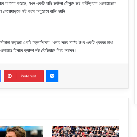
ে অপমান করেছে, যখন একটি গাড়ি দুর্ঘটনা মৌসুমে দুই করিন্থিয়ান খেলোয়াড়কে
ন খেলোয়াড়কে সই করার অনুরোধে রাজি হয়নি।
ার্সেলোনা ভক্তরা একটি “ক্লাসিকো” খেলার সময় মাঠের উপর একটি শূকরের মাথা
 খেলোয়াড় হিসাবে ক্যাম্প নউ স্টেডিয়ামে ফিরে আসেন।
Messenger
Pinterest