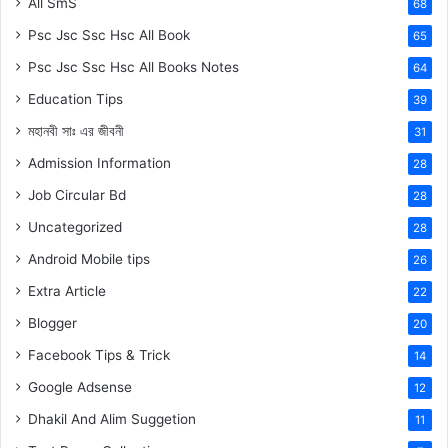
All SmS
68
Psc Jsc Ssc Hsc All Book
65
Psc Jsc Ssc Hsc All Books Notes
64
Education Tips
39
মহানবী
সাঃ
এর জীবনী
31
Admission Information
28
Job Circular Bd
28
Uncategorized
28
Android Mobile tips
26
Extra Article
22
Blogger
20
Facebook Tips & Trick
14
Google Adsense
12
Dhakil And Alim Suggetion
11