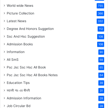
World wide News
755
Picture Collection
366
Latest News
332
Degree And Honors Suggetion
112
Ssc And Hsc Suggestion
108
Admission Books
108
Information
90
All SmS
68
Psc Jsc Ssc Hsc All Book
65
Psc Jsc Ssc Hsc All Books Notes
64
Education Tips
39
মহানবী
সাঃ
এর জীবনী
31
Admission Information
28
Job Circular Bd
28