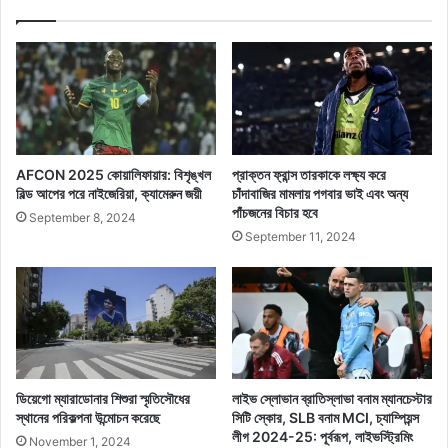
AFCON 2025 কোয়ালিফায়ার: বিশৃঙ্খল
প্রাক্তন ফ্রান্স তারকাকে লক্ষ্য করে
বিল্ড আপের পরে নাইজেরিয়া, ক্যামেরুন জয়ী
চাঁদাবাজির মামলায় পগবার ভাই এবং অন্য
পাঁচজনের বিচার হবে
September 8, 2024
September 11, 2024
ডিয়েগো ম্যারাডোনার শিশুরা স্মৃতিসৌধের
লাইভ স্লোভান ব্রাতিস্লাভা বনাম ম্যানচেস্টার
স্থানের পরিকল্পনা উন্মোচন করেছে
সিটি স্কোর, SLB বনাম MCI, চ্যাম্পিয়ন্স
লীগ 2024-25: পূর্বরূপ, লাইভস্ট্রিমিং
November 1, 2024