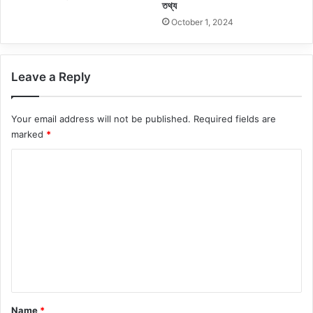
তথ্য
October 1, 2024
Leave a Reply
Your email address will not be published.
Required fields are
marked
*
C
o
m
m
e
n
t
*
Name
*