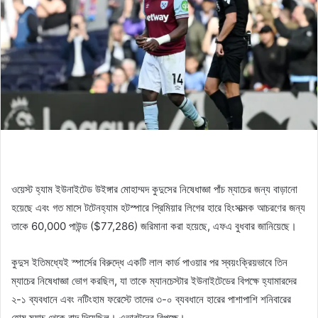
ওয়েস্ট হ্যাম ইউনাইটেড উইঙ্গার মোহাম্মদ কুদুসের নিষেধাজ্ঞা পাঁচ ম্যাচের জন্য বাড়ানো
হয়েছে এবং গত মাসে টটেনহ্যাম হটস্পারে প্রিমিয়ার লিগের হারে হিংসাত্মক আচরণের জন্য
তাকে 60,000 পাউন্ড ($77,286) জরিমানা করা হয়েছে, এফএ বুধবার জানিয়েছে।
কুদুস ইতিমধ্যেই স্পার্সের বিরুদ্ধে একটি লাল কার্ড পাওয়ার পর স্বয়ংক্রিয়ভাবে তিন
ম্যাচের নিষেধাজ্ঞা ভোগ করছিল, যা তাকে ম্যানচেস্টার ইউনাইটেডের বিপক্ষে হ্যামারদের
২-১ ব্যবধানে এবং নটিংহাম ফরেস্টে তাদের ৩-০ ব্যবধানে হারের পাশাপাশি শনিবারের
হোম ম্যাচ থেকে বাদ দিয়েছিল। এভারটনের বিপক্ষে।