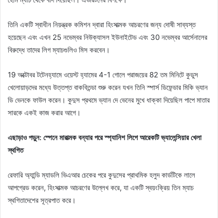
তিনি একটি স্বাধীন নিয়ন্ত্রক কমিশন দ্বারা হিংসাত্মক আচরণের জন্য দোষী সাব্যস্ত
হয়েছেন এবং এখন 25 নভেম্বর নিউক্যাসল ইউনাইটেড এবং 30 নভেম্বর আর্সেনালের
বিরুদ্ধে তাদের লিগ ম্যাচগুলিও মিস করবেন।
19 অক্টোবর টটেনহ্যামে ওয়েস্ট হ্যামের 4-1 গোলে পরাজয়ের 82 তম মিনিটে কুডুস
খেলোয়াড়দের মধ্যে উত্তপ্ত বাকবিতন্ডা শুরু করেন যখন তিনি স্পার্স ডিফেন্ডার মিকি ভ্যান
ডি ভেনকে ফাউল করেন। কুদুস প্রথমে ভ্যান দে ভেনের মুখে ধাক্কা দিয়েছিল পাপে মাতার
সারকে একই কাজ করার আগে।
এছাড়াও পড়ুন: স্পেনে মারাত্মক বন্যার পরে স্প্যানিশ লিগে আরেকটি ভ্যালেন্সিয়ার খেলা
স্থগিত
রেফারি অ্যান্ডি ম্যাডলি ভিএআর চেকের পরে কুদুসের প্রাথমিক হলুদ কার্ডটিকে লালে
আপগ্রেড করেন, হিংসাত্মক আচরণের উল্লেখ করে, যা একটি স্বয়ংক্রিয় তিন ম্যাচ
স্থগিতাদেশের সূত্রপাত করে।