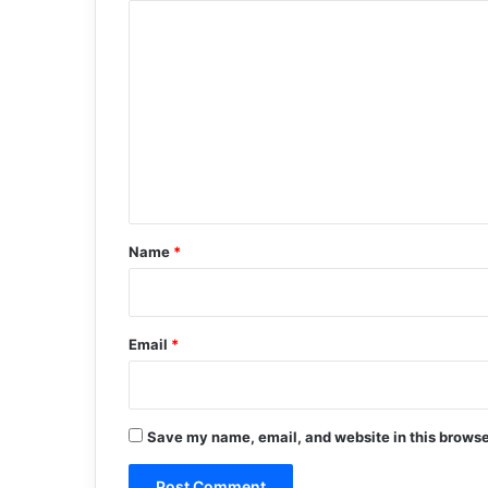
C
o
m
m
e
n
t
*
Name
*
Email
*
Save my name, email, and website in this browse