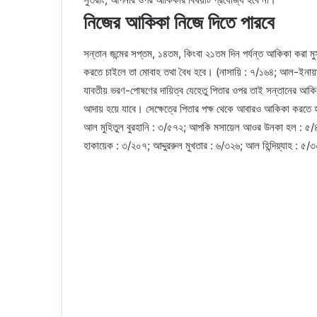
নিজের আকিকা নিজে দিতে পারবে
সন্তান জন্মের সপ্তম, ১৪তম, কিংবা ২১তম দিন পর্যন্ত আকিকা করা
করতে চাইলে তা মোবাহ তথা বৈধ হবে। (নাসায়ি : ৭/১৬৪; আল-ইনায়া
যাবতীয় ভরণ-পোষণের দায়িত্ব যেহেতু পিতার ওপর তাই সন্তানের আকি
আদায় হয়ে যাবে। সেক্ষেত্রে পিতার পক্ষ থেকে আবারও আকিকা করতে
আল মুহিতুল বুরহানি : ৩/৫৭২; আপকি মসায়েল আওর উনকা হল : ৫/৪৭
হাকায়েক : ৩/২০৭; আদ্দুররুল মুখতার : ৬/৩২৬; আল হিন্দিয়্যাহ : ৫/