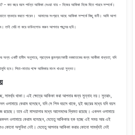
? – কত বছর বয়স পর্যন্ত আকিকা দেওয়া যায় – নিজের আকিকা নিজে দিতে পারবে সম্পর্কে।
ডিয়াতে ব্যবহার করতে পারেন। আমাদের সংগ্রহে আছে
আকিকা সম্পর্কে কিছু বানী
। আমি আশা
বে। তাই দেরি না করে ডাউনলোড করুন আপনার পছন্দের ছবি।
ন্য একটি হাদীস অনুসারে, প্রত্যেক জন্মগ্রহণকারী নবজাতকের জন্য আকীকা বাধ্যতা; যদি
খোমুখি হবে। পিতা-মাতার পক্ষে আকিকার মাংস খাওয়া সুন্নত
।
য়
ছে, সামর্থ্য থাকা। এই ক্ষেত্রে আকিকা করা আপনার জন্য সুন্নাহ নয়। সুতরাং,
দল ওলামায়ে কেরাম বলেছেন, যদি সে শিশু বয়সে থাকে, দুই বছরের মধ্যে যদি বয়স
েজ রয়েছে। তবে এই মাসয়ালার মধ্যে আলেমদের দ্বিমত রয়েছে। একদল ওলামায়ে
রেকদল ওলামায়ে কেরাম বলেছেন, যেহেতু আকিকার হক হচ্ছে এই সময় আর এই
েও কোনো অসুবিধা নেই। যেহেতু আপনার আকিকা করার কোনো সামর্থ্যই নেই