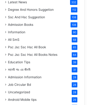
Latest News
332
Degree And Honors Suggetion
112
Ssc And Hsc Suggestion
108
Admission Books
108
Information
90
All SmS
68
Psc Jsc Ssc Hsc All Book
65
Psc Jsc Ssc Hsc All Books Notes
64
Education Tips
39
মহানবী
সাঃ
এর জীবনী
31
Admission Information
28
Job Circular Bd
28
Uncategorized
28
Android Mobile tips
26