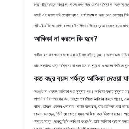
আমরা আপনাদের জন্য নিয়ে এসেছি
আকিকা না করলে কি হবে
প্রিয় পাঠক আজকে
আপনি এই সমস্ত ছবি হোয়াটসঅ্যাপ, ইনস্টাগ্রাম বা অন্য কোন সোশ্যাল মি
করি এই ছবিগুলো আপনার প্রোফাইল পিকচার হিসেবে ব্যবহার করতে কাজে লাগ
আকিকা না করলে কি হবে?
আকিকা হল এক ধরনের সদকা এবং এটি করা নবীর সুন্নাহ । জাফর আল-সাদিকের অ
তারা সন্তানের জন্য আক্বিকাহ না করে তবে তা মৃত্যু বা এ ধরনের বিপর্যয়ের মু
কত বছর বয়স পর্যন্ত আকিকা দেওয়া যা
সামর্থ্য না থাকলে আকিকা করা সুন্নাহ নয়। আকিকা করার সুন্নাহ হচ্
আপনি যদি সামর্থ্যবান হন, তাহলে পরবর্তীতে আকিকা করতে পারেন, এক
থাকে, তাহলে একদল ওলামায়ে কেরাম বলেছেন, তার আকিকা করা জায়
কেরাম বলেছেন, তিনি যে কোনো সময় আকিকা করে দিতে পারবেন। আ
সময়ের মধ্যে যেহেতু তিনি আকিকা করেননি, তাই আকিকা আর না করল
সুতরাং, আপনার ওপর আকিকার বিষয়টি প্রযোজ্য হবে না।