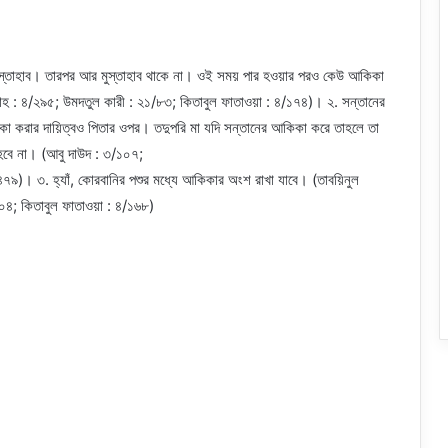
 মুস্তাহাব। তারপর আর মুস্তাহাব থাকে না। ওই সময় পার হওয়ার পরও কেউ আকিকা
হ : ৪/২৯৫; উমদতুল কারী : ২১/৮৩; কিতাবুল ফাতাওয়া : ৪/১৭৪)। ২. সন্তানের
কা করার দায়িত্বও পিতার ওপর। তদুপরি মা যদি সন্তানের আকিকা করে তাহলে তা
 হবে না। (আবু দাউদ : ৩/১০৭;
৯)। ৩. হ্যাঁ, কোরবানির পশুর মধ্যে আকিকার অংশ রাখা যাবে। (তাবয়িনুল
৩০৪; কিতাবুল ফাতাওয়া : ৪/১৬৮)