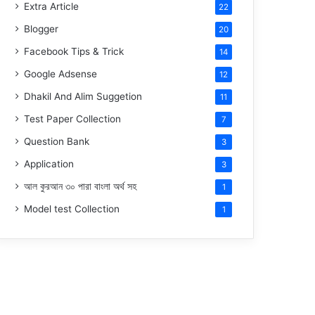
Extra Article
22
Blogger
20
Facebook Tips & Trick
14
Google Adsense
12
Dhakil And Alim Suggetion
11
Test Paper Collection
7
Question Bank
3
Application
3
আল কুরআন ৩০ পারা বাংলা অর্থ সহ
1
Model test Collection
1