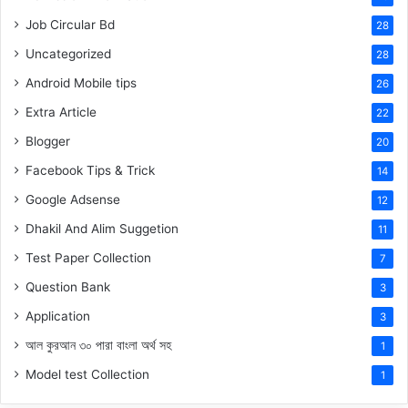
Job Circular Bd
28
Uncategorized
28
Android Mobile tips
26
Extra Article
22
Blogger
20
Facebook Tips & Trick
14
Google Adsense
12
Dhakil And Alim Suggetion
11
Test Paper Collection
7
Question Bank
3
Application
3
আল কুরআন ৩০ পারা বাংলা অর্থ সহ
1
Model test Collection
1