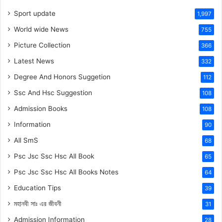
Sport update
1,997
World wide News
755
Picture Collection
366
Latest News
332
Degree And Honors Suggetion
112
Ssc And Hsc Suggestion
108
Admission Books
108
Information
90
All SmS
68
Psc Jsc Ssc Hsc All Book
65
Psc Jsc Ssc Hsc All Books Notes
64
Education Tips
39
মহানবী
সাঃ
এর জীবনী
31
Admission Information
28