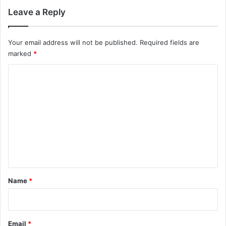
Leave a Reply
Your email address will not be published.
Required fields are
marked
*
C
o
m
m
e
n
t
*
Name
*
Email
*