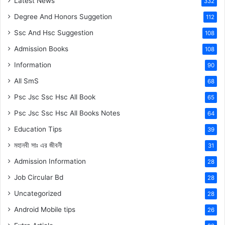
Latest News
332
Degree And Honors Suggetion
112
Ssc And Hsc Suggestion
108
Admission Books
108
Information
90
All SmS
68
Psc Jsc Ssc Hsc All Book
65
Psc Jsc Ssc Hsc All Books Notes
64
Education Tips
39
মহানবী
সাঃ
এর জীবনী
31
Admission Information
28
Job Circular Bd
28
Uncategorized
28
Android Mobile tips
26