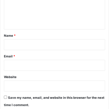
m
e
n
t
*
Name
*
Email
*
Website
Save my name, email, and website in this browser for the next
time I comment.