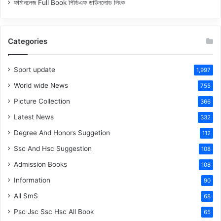
ফার্মানলেজ Full Book পিডিএফ ডাউনলোড লিংক
Categories
Sport update
1,997
World wide News
755
Picture Collection
366
Latest News
332
Degree And Honors Suggetion
112
Ssc And Hsc Suggestion
108
Admission Books
108
Information
90
All SmS
68
Psc Jsc Ssc Hsc All Book
65