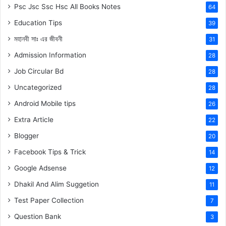
Psc Jsc Ssc Hsc All Books Notes
64
Education Tips
39
মহানবী
সাঃ
এর জীবনী
31
Admission Information
28
Job Circular Bd
28
Uncategorized
28
Android Mobile tips
26
Extra Article
22
Blogger
20
Facebook Tips & Trick
14
Google Adsense
12
Dhakil And Alim Suggetion
11
Test Paper Collection
7
Question Bank
3