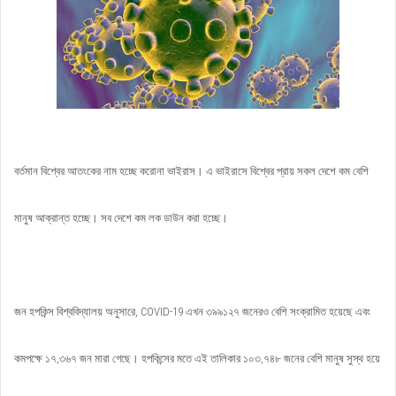
বর্তমান বিশ্বের আতংকের নাম হচ্ছে করোনা ভাইরাস। এ ভাইরাসে বিশ্বের প্রায় সকল দেশে কম বেশি
মানুষ আক্রান্ত হচ্ছে। সব দেশে কম লক ডাউন করা হচ্ছে।
জন হপকিন্স বিশ্ববিদ্যালয় অনুসারে, COVID-19 এখন ৩৯৯১২৭ জনেরও বেশি সংক্রামিত হয়েছে এবং
কমপক্ষে ১৭,৩৬৭ জন মারা গেছে। হপকিন্সের মতে এই তালিকার ১০৩,৭৪৮ জনের বেশি মানুষ সুস্থ হয়ে