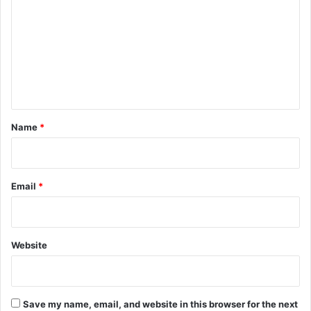
m
m
e
n
t
*
Name
*
Email
*
Website
Save my name, email, and website in this browser for the next