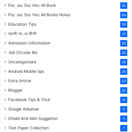
Psc Jsc Ssc Hsc All Book
65
Psc Jsc Ssc Hsc All Books Notes
64
Education Tips
39
মহানবী
সাঃ
এর জীবনী
31
Admission Information
28
Job Circular Bd
28
Uncategorized
28
Android Mobile tips
26
Extra Article
22
Blogger
20
Facebook Tips & Trick
14
Google Adsense
12
Dhakil And Alim Suggetion
11
Test Paper Collection
7