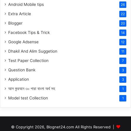
Android Mobile tips
26
Extra Article
22
Blogger
20
Facebook Tips & Trick
14
Google Adsense
12
Dhakil And Alim Suggetion
11
Test Paper Collection
7
Question Bank
3
Application
3
আল কুরআন ৩০ পারা বাংলা অর্থ সহ
1
Model test Collection
1
© Copyright 2026, Blognet24.com All Rights Reserved |