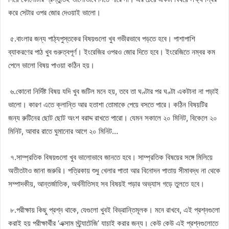
করে সেটার ওপর জোর দেওয়াই ভালো।
৫.বাংলার জন্য পাঠ্যপুস্তকের বিষয়গুলো খুব গভীরভাবে পড়তে হবে। পাশাপাশি
ব্যাকরণের পাঠ খুব গুরুত্বপূর্ণ। ইংরেজির ওপরও জোর দিতে হবে। ইংরেজিতে নম্বর কম
পেলে ভালো বিষয় পাওয়া কঠিন হয়।
৬.কোনো নির্দিষ্ট বিষয় যদি খুব জটিল মনে হয়, তবে তা ঘণ্টার পর ঘণ্টা একটানা না পড়াই
ভালো। কারণ এতে ক্লান্তি আর হতাশা তোমাকে পেয়ে বসতে পারে। কঠিন বিষয়টির
জন্য রুটিনের ছোট ছোট অংশ বরাদ্দ রাখতে পারো। যেমন সকালে ২০ মিনিট, বিকেলে ২০
মিনিট, আবার রাতে ঘুমানোর আগে ২০ মিনিট…
৭.সাম্প্রতিক বিষয়গুলো খুব ভালোভাবে জানতে হবে। সাম্প্রতিক বিষয়ের সঙ্গে মিলিয়ে
অতীতটাও জানা জরুরি। পত্রিকায় শুধু খেলার পাতা আর বিনোদন পাতায় সীমাবদ্ধ না থেকে
সম্পাদকীয়, আন্তর্জাতিক, অর্থনীতিসহ সব বিষয়ই পড়ার অভ্যাস গড়ে তুলতে হবে।
৮.পরীক্ষায় কিছু প্রশ্ন থাকে, যেগুলো খুবই বিভ্রান্তিমূলক। মনে রাখবে, এই প্রশ্নগুলো
করাই হয় পরীক্ষার্থীর ‘এক্সাম স্ট্র্যাটেজি’ যাচাই করার জন্য। কেউ কেউ এই প্রশ্নগুলোতে