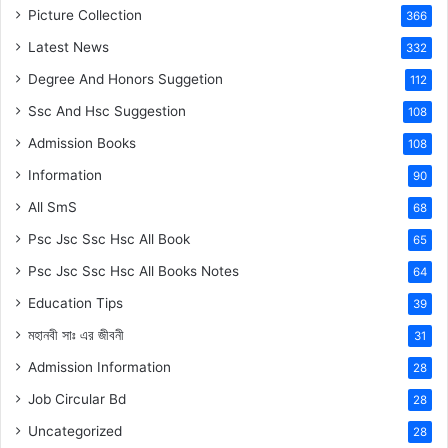
Picture Collection
366
Latest News
332
Degree And Honors Suggetion
112
Ssc And Hsc Suggestion
108
Admission Books
108
Information
90
All SmS
68
Psc Jsc Ssc Hsc All Book
65
Psc Jsc Ssc Hsc All Books Notes
64
Education Tips
39
মহানবী
সাঃ
এর জীবনী
31
Admission Information
28
Job Circular Bd
28
Uncategorized
28