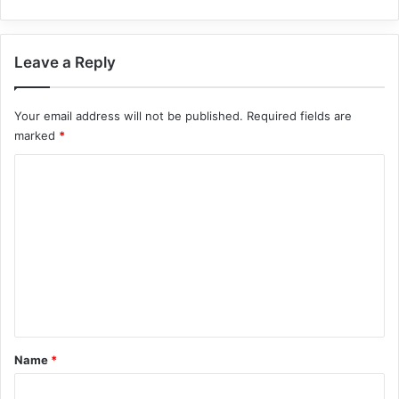
Leave a Reply
Your email address will not be published.
Required fields are
marked
*
C
o
m
m
e
n
t
*
Name
*