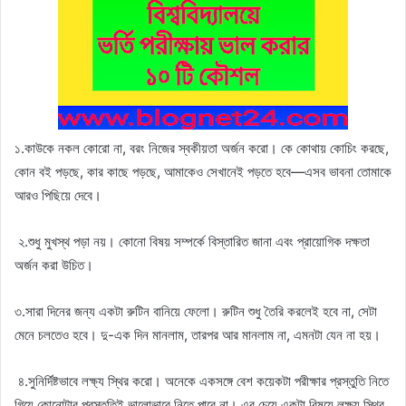
১.কাউকে নকল কোরো না, বরং নিজের স্বকীয়তা অর্জন করো। কে কোথায় কোচিং করছে,
কোন বই পড়ছে, কার কাছে পড়ছে, আমাকেও সেখানেই পড়তে হবে—এসব ভাবনা তোমাকে
আরও পিছিয়ে দেবে।
২.শুধু মুখস্থ পড়া নয়। কোনো বিষয় সম্পর্কে বিস্তারিত জানা এবং প্রায়োগিক দক্ষতা
অর্জন করা উচিত।
৩.সারা দিনের জন্য একটা রুটিন বানিয়ে ফেলো। রুটিন শুধু তৈরি করলেই হবে না, সেটা
মেনে চলতেও হবে। দু-এক দিন মানলাম, তারপর আর মানলাম না, এমনটা যেন না হয়।
৪.সুনির্দিষ্টভাবে লক্ষ্য স্থির করো। অনেকে একসঙ্গে বেশ কয়েকটা পরীক্ষার প্রস্তুতি নিতে
গিয়ে কোনোটার প্রস্তুতিই ভালোভাবে নিতে পারে না। এর চেয়ে একটা বিষয়ে লক্ষ্য স্থির