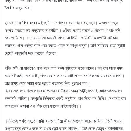
সন্তান। যদিও তারা একে অপরের আলোয় আলোকিত নন। নিজ গুণে আলাদা শিল্পীসত্তা
তৈরি করেছেন তারা।
২০১২ সালে বিয়ে করেন এই জুটি। দাম্পত্যের বয়স প্রায় ১২ বছর। এতগুলো বছর
সংসার করছেন দুই সন্তানের মা কারিনা। গুছিয়ে সংসার করলেও হেঁশেলে পা রাখেননি
কোনও দিনও। রান্নাবান্না একেবারেই পারেন না তিনি। খানিকটা অকপটেই স্বীকার
করলেন, পানি পর্যন্ত নাকি গরম করতে পারেন না কাপুর কন্যা। তাই সাইফের মতো স্বামী
পেয়েই ভাগ্যবতী মনে করছেন নিজেকে।
ছবির শুটিং না থাকলেও সারা বছর নানা রকম ব্যস্ততা থাকে তাদের। তবু তার মাঝে সময়
করে শরীরচর্চা, কেনাকাটা, পরিবারের সঙ্গে সময় কাটানো— সব দিক বজায় রাখেন কারিনা।
তার মধ্যে থেকে সময় করে প্রায়ই বাচ্চাদের নিয়ে ঘুরতেও যান।
বিয়ের এত বছর পরও তাদের দাম্পত্যের সমীকরণ যেমন অটুট, তেমনই ব্যক্তিগতভাবেও
বদলাননি কারিনা। সম্প্রতি দিল্লিতে একটি অনুষ্ঠানে যোগ দিতে যান তিনি। সেখানেই তার
দাম্পত্যের অজানা এক দিক তুলে ধরলেন সাইফপত্নী।।
এমনিতেই প্রতি মুহূর্তে স্বামী-সন্তান নিয়ে জীবন উপভোগ করেন কারিনা। তিনি জানান,
সপ্তাহান্তে কোনও কাজ না রাখার চেষ্টা করেন সাইফও। দুই ছেলে তৈমুর ও জাহাঙ্গীরের