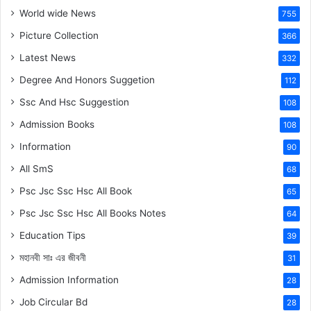
World wide News
755
Picture Collection
366
Latest News
332
Degree And Honors Suggetion
112
Ssc And Hsc Suggestion
108
Admission Books
108
Information
90
All SmS
68
Psc Jsc Ssc Hsc All Book
65
Psc Jsc Ssc Hsc All Books Notes
64
Education Tips
39
মহানবী
সাঃ
এর জীবনী
31
Admission Information
28
Job Circular Bd
28