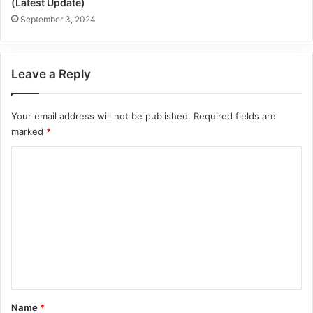
(Latest Update)
September 3, 2024
Leave a Reply
Your email address will not be published.
Required fields are
marked
*
C
o
m
m
e
n
t
*
Name
*