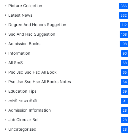
Picture Collection
366
Latest News
332
Degree And Honors Suggetion
112
Ssc And Hsc Suggestion
108
Admission Books
108
Information
90
All SmS
68
Psc Jsc Ssc Hsc All Book
65
Psc Jsc Ssc Hsc All Books Notes
64
Education Tips
39
মহানবী
সাঃ
এর জীবনী
31
Admission Information
28
Job Circular Bd
28
Uncategorized
28