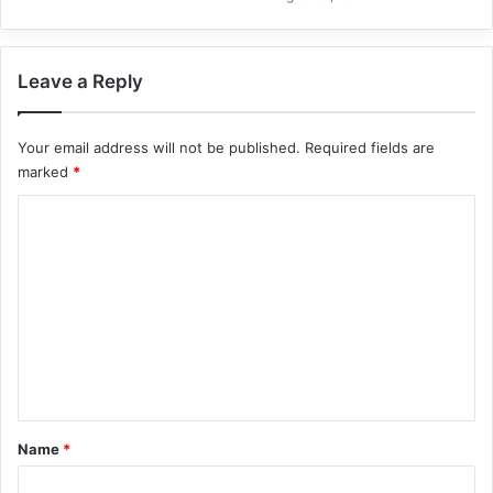
Leave a Reply
Your email address will not be published.
Required fields are
marked
*
C
o
m
m
e
n
t
*
Name
*