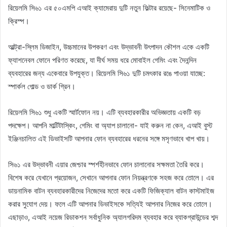
রিয়েলমি সি৬১ এর ৫০এমপি এআই ক্যামেরায় দুটি নতুন ফিল্টার রয়েছে- সিনেমাটিক ও
ক্রিস্প।
আল্ট্রা-স্লিম ডিজাইন, উচ্চমানের উপকরণ এবং উদ্ভাবনী উৎপাদন কৌশল একে একটি
ফ্যাশনেবল ফোনে পরিণত করেছে, যা দীর্ঘ সময় ধরে মোবাইল গেমিং এবং দৈনন্দিন
ব্যবহারের জন্য একেবারে উপযুক্ত। রিয়েলমি সি৬১ দুটি চমৎকার রঙে পাওয়া যাচ্ছে:
স্পার্কল গোল্ড ও ডার্ক গ্রিন।
রিয়েলমি সি৬১ শুধু একটি স্মার্টফোন নয়। এটি ব্যবহারকারীর অভিজ্ঞতায় একটি বড়
পদক্ষেপ। আপনি মাল্টিটাস্কিং, গেমিং বা অ্যাপ চালানো- যাই করুন না কেন, এআই বুস্ট
ইঞ্জিনচালিত এই ডিভাইসটি আপনার ফোন ব্যবহারের ধরনের সঙ্গে মসৃণভাবে খাপ খায়।
সি৬১ এর উদ্ভাবনী এয়ার জেশ্চার স্পর্শহীনভাবে ফোন চালানোর সক্ষমতা তৈরি করে।
বিশেষ করে যেখানে প্রয়োজন, সেখানে আপনার ফোন নিয়ন্ত্রণকে সহজ করে তোলে। এর
ডায়নামিক বাটন ব্যবহারকারীদের নিজেদের মতো করে একটি ফিজিক্যাল বাটন কাস্টমাইজ
করার সুযোগ দেয়। ফলে এটি আপনার ডিভাইসকে সত্যিই আপনার নিজের করে তোলে।
এছাড়াও, এআই নয়েজ রিডাকশন সর্বাধুনিক অ্যালগরিদম ব্যবহার করে ব্যাকগ্রাউন্ডের শব্দ