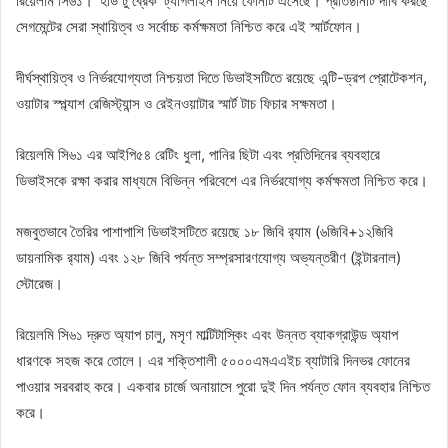
রিয়েলমি সি৬১। ‘হার্ড টু ব্রেক’ ট্যাগলাইন নিয়ে ফোনটি এসেছে। প্রতিষ্ঠানটি দাবি করছে
সেগমেন্টের সেরা স্থায়িত্ব ও সর্বোচ্চ কর্মক্ষমতা নিশ্চিত করে এই স্মার্টফোন।
দীর্ঘস্থায়িত্ব ও নির্ভরযোগ্যতা নিশ্চয়তা দিতে ডিভাইসটিতে রয়েছে এন্টি-ড্রপ প্রোটেকশন,
ওয়াটার স্প্ল্যাশ রেজিস্ট্যান্স ও রেইনওয়াটার স্মার্ট টাচ ফিচার সক্ষমতা।
রিয়েলমি সি৬১ এর আইপি৫৪ রেটিং ধুলা, পানির ছিটা এবং প্রতিদিনের ব্যবহারে
ডিভাইসকে রক্ষা করার মাধ্যমে বিভিন্ন পরিবেশে এর নির্ভরযোগ্য কর্মক্ষমতা নিশ্চিত করে।
মজবুতভাবে তৈরির পাশাপাশি ডিভাইসটিতে রয়েছে ১৮ জিবি র‌্যাম (৬জিবি+১২জিবি
ডায়নামিক র‌্যাম) এবং ১২৮ জিবি পর্যন্ত সম্প্রসারণযোগ্য অভ্যন্তরীণ (ইন্টারনাল)
স্টোরেজ।
রিয়েলমি সি৬১ দ্রুত অ্যাপ চালু, মসৃণ মাল্টিটাস্কিং এবং উন্নত ব্যাকগ্রাউন্ড অ্যাপ
ধারণকে সহজ করে তোলে। এর শক্তিশালী ৫০০০এমএএইচ ব্যাটারি দিনভর ফোনের
পাওয়ার সরবরাহ করে। একবার চার্জে অনায়াসে পুরো দুই দিন পর্যন্ত ফোন ব্যবহার নিশ্চিত
করে।