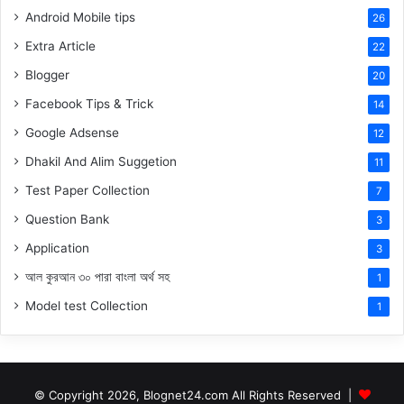
Android Mobile tips
26
Extra Article
22
Blogger
20
Facebook Tips & Trick
14
Google Adsense
12
Dhakil And Alim Suggetion
11
Test Paper Collection
7
Question Bank
3
Application
3
আল কুরআন ৩০ পারা বাংলা অর্থ সহ
1
Model test Collection
1
© Copyright 2026, Blognet24.com All Rights Reserved |