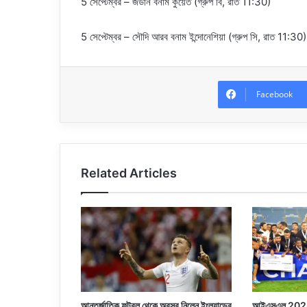
5 সেপ্টেম্বর – জর্ডান বনাম কুয়েত (গ্রুপ বি, রাত 11:30)
5 সেপ্টেম্বর – সৌদি আরব বনাম ইন্দোনেশিয়া (গ্রুপ সি, রাত 11:30)
Facebook
Related Articles
আন্তর্জাতিক ফুটবল থেকে অবসর নিলেন ইংল্যান্ডের
আইএসএল 2024-2