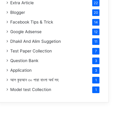
Extra Article
22
Blogger
20
Facebook Tips & Trick
14
Google Adsense
12
Dhakil And Alim Suggetion
11
Test Paper Collection
7
Question Bank
3
Application
3
আল কুরআন ৩০ পারা বাংলা অর্থ সহ
1
Model test Collection
1