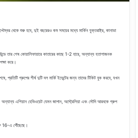
টেম্বর থেকে শুরু হবে, দুই বছরেরও কম সময়ের মধ্যে মার্কিন যুক্তরাষ্ট্র, কানাডা
উন্ডে তার শেষ কোয়ালিফায়ারে কাতারের কাছে 1-2 হারে, অন্যান্য হতাশাজনক
পেক্ষা করে।
ে, প্রতিটি গ্রুপের শীর্ষ দুটি দল মার্কি ইভেন্টের জন্য তাদের টিকিট বুক করবে, যখন
ন্যান্য এশিয়ান হেভিওয়েট যেমন জাপান, অস্ট্রেলিয়া এবং সৌদি আরবকে গ্রুপ
ড অফ 16-এ পৌঁছেছে।