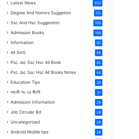
Latest News
332
Degree And Honors Suggetion
112
Ssc And Hsc Suggestion
108
Admission Books
108
Information
90
All SmS
68
Psc Jsc Ssc Hsc All Book
65
Psc Jsc Ssc Hsc All Books Notes
64
Education Tips
39
মহানবী
সাঃ
এর জীবনী
31
Admission Information
28
Job Circular Bd
28
Uncategorized
28
Android Mobile tips
26