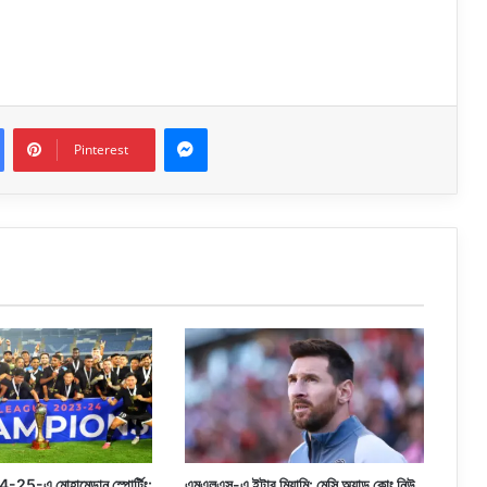
Messenger
Pinterest
5-এ মোহামেডান স্পোর্টিং:
এমএলএস-এ ইন্টার মিয়ামি: মেসি অ্যান্ড কোং নিউ