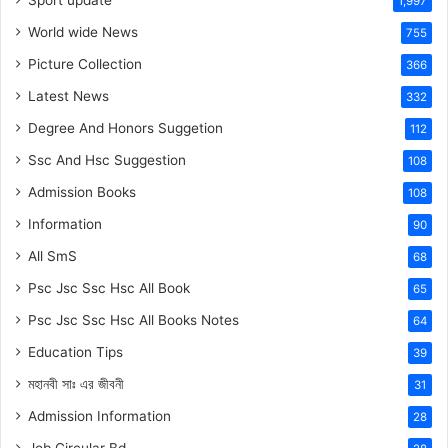
Sport update
1,997
World wide News
755
Picture Collection
366
Latest News
332
Degree And Honors Suggetion
112
Ssc And Hsc Suggestion
108
Admission Books
108
Information
90
All SmS
68
Psc Jsc Ssc Hsc All Book
65
Psc Jsc Ssc Hsc All Books Notes
64
Education Tips
39
মহানবী
সাঃ
এর জীবনী
31
Admission Information
28