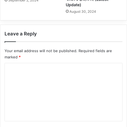
September 2, 2024
Update)
August 30, 2024
Leave a Reply
Your email address will not be published.
Required fields are
marked
*
C
o
m
m
e
n
t
*