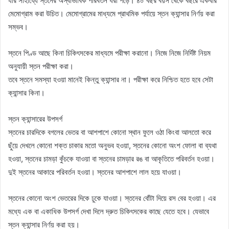
যার সাহায্যে স্তনের অস্বাভাবিক পরিবর্তন ধরা পড়ে। ৪০ বছর বয়স থেকে বছরে একবার
মেমোগ্রাম করা উচিত। মেমোগ্রামের মাধ্যমে প্রাথমিক পর্যায়ে স্তন ক্যান্সার নির্ণয় করা
সম্ভব।
স্তনে পিণ্ড আছে কিনা চিকিৎসকের মাধ্যমে পরীক্ষা করানো। নিজে নিজে নির্দিষ্ট নিয়ম
অনুযায়ী স্তন পরীক্ষা করা।
তবে স্তনে সমস্যা হওয়া মানেই কিন্তু ক্যান্সার না। পরীক্ষা করে নিশ্চিত হতে হবে সেটা
ক্যান্সার কিনা।
স্তন ক্যান্সারের উপসর্গ
স্তনের চারদিকে বগলের ভেতর বা আশপাশে কোনো স্থান ফুলে ওঠা কিংবা আলতো করে
ছুঁয়ে দেখলে কোনো শক্ত চাকার মতো অনুভব হওয়া, স্তনের কোনো অংশ ফোলা বা ব্যথা
হওয়া, স্তনের চামড়া কুঁচকে যাওয়া বা স্তনের চামড়ার রঙ বা আকৃতিতে পরিবর্তন হওয়া।
দুই স্তনের আকারে পরিবর্তন হওয়া। স্তনের আশপাশে লাল হয়ে যাওয়া।
স্তনের কোনো অংশ ভেতরের দিকে ঢুকে যাওয়া। স্তনের বোঁটা দিয়ে রস বের হওয়া। এর
মধ্যে এক বা একাধিক উপসর্গ দেখা দিলে দ্রুত চিকিৎসকের কাছে যেতে হবে। যেভাবে
স্তন ক্যান্সার নির্ণয় করা হয়।