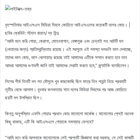
বৃহস্পতিবার আইএসএল মিডিয়া দিবসে কোচিতে আইএসএলের কয়েকটি দলের কোচ। |
ছবির ক্রেডিট: স্ট্যান রায়ান/ দ্য হিন্দু
“আমি মনে করি গোয়া, কেরালা, মোহনবাগান, বেঙ্গালুরু এবং চেন্নাই সহ আটটি দল
(খেতাবের জন্য) প্রতিদ্বন্দ্বিতায় রয়েছে। এই মরসুমে এই সমস্ত দলগুলি ভাল দেখাচ্ছে,
তাদের ভাল কোচ, ভাল খেলোয়াড় রয়েছে তাই আমাদের এটিকে সম্মান করতে হবে তবে
আমরা আমাদের গুণাবলী জানি তাই আমাদের সেরাটা করতে হবে,” ক্র্যাটকি বলেছিলেন।
লিগের শীর্ষ তিনটি দল গত মৌসুমে খুব কাছাকাছি ছিল মাত্র তিন পয়েন্ট নিয়ে প্রথমটি
তৃতীয় থেকে আলাদা। বুধবার কলকাতায় সাত দলের মিডিয়া দিবসের পর আজ কোচিতে
ছয়টি দল উপস্থিত ছিল।
কিন্তু অনুপস্থিত এফসি গোয়ার প্রধান কোচ মানোলো মার্কেজ। মানোলোর প্লেটে অনেক
কিছু থাকায়, এটি কি আইএসএলে গোয়াকে সমস্যায় ফেলবে?
“আমি মনে করি আপনাকে মানোলোকে সেই প্রশ্নটি জিজ্ঞাসা করা দরকার, সে সেই কাজটি