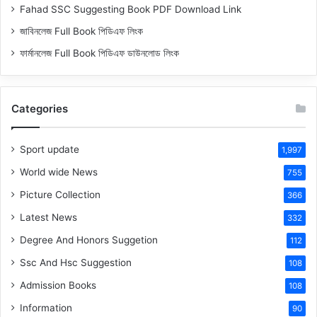
Fahad SSC Suggesting Book PDF Download Link
জাবিনলেজ Full Book পিডিএফ লিংক
ফার্মানলেজ Full Book পিডিএফ ডাউনলোড লিংক
Categories
Sport update
1,997
World wide News
755
Picture Collection
366
Latest News
332
Degree And Honors Suggetion
112
Ssc And Hsc Suggestion
108
Admission Books
108
Information
90