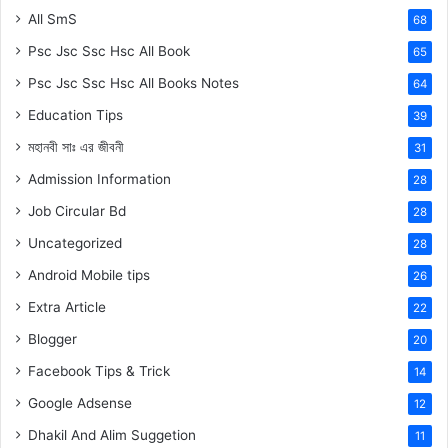
All SmS
68
Psc Jsc Ssc Hsc All Book
65
Psc Jsc Ssc Hsc All Books Notes
64
Education Tips
39
মহানবী
সাঃ
এর জীবনী
31
Admission Information
28
Job Circular Bd
28
Uncategorized
28
Android Mobile tips
26
Extra Article
22
Blogger
20
Facebook Tips & Trick
14
Google Adsense
12
Dhakil And Alim Suggetion
11