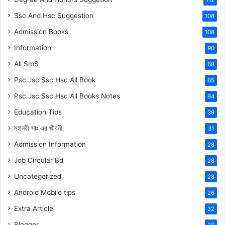
Ssc And Hsc Suggestion
108
Admission Books
108
Information
90
All SmS
68
Psc Jsc Ssc Hsc All Book
65
Psc Jsc Ssc Hsc All Books Notes
64
Education Tips
39
মহানবী
সাঃ
এর জীবনী
31
Admission Information
28
Job Circular Bd
28
Uncategorized
28
Android Mobile tips
26
Extra Article
22
Blogger
20