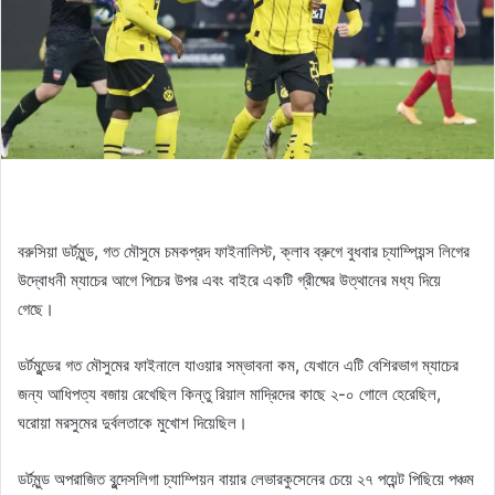
বরুসিয়া ডর্টমুন্ড, গত মৌসুমে চমকপ্রদ ফাইনালিস্ট, ক্লাব ব্রুগে বুধবার চ্যাম্পিয়ন্স লিগের
উদ্বোধনী ম্যাচের আগে পিচের উপর এবং বাইরে একটি গ্রীষ্মের উত্থানের মধ্য দিয়ে
গেছে।
ডর্টমুন্ডের গত মৌসুমের ফাইনালে যাওয়ার সম্ভাবনা কম, যেখানে এটি বেশিরভাগ ম্যাচের
জন্য আধিপত্য বজায় রেখেছিল কিন্তু রিয়াল মাদ্রিদের কাছে ২-০ গোলে হেরেছিল,
ঘরোয়া মরসুমের দুর্বলতাকে মুখোশ দিয়েছিল।
ডর্টমুন্ড অপরাজিত বুন্দেসলিগা চ্যাম্পিয়ন বায়ার লেভারকুসেনের চেয়ে ২৭ পয়েন্ট পিছিয়ে পঞ্চম