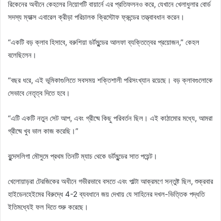
রিকেনের অধীনে কেহলের নিয়োগটি বায়ার্নে এর প্রতিফলনও করে, যেখানে খেলাধুলার বোর্ড
সদস্য ম্যাক্স এবারেল ক্রীড়া পরিচালক ক্রিস্টোফ ফ্রুন্ডের তত্ত্বাবধান করেন।
“একটি বড় ক্লাব হিসাবে, বরুশিয়া ডর্টমুন্ডের আলফা ব্যক্তিত্বের প্রয়োজন,” কেহল
বলেছিলেন।
“বছর ধরে, এই ভূমিকাগুলিতে সবসময় শক্তিশালী পরিসংখ্যান রয়েছে। বড় ক্লাবগুলোকে
সেভাবে নেতৃত্ব দিতে হবে।
“এটি একটি নতুন সেট আপ, এবং গ্রীষ্মে কিছু পরিবর্তন ছিল। এই কাঠামোর মধ্যে, আমরা
গ্রীষ্মে খুব ভাল কাজ করেছি।”
বুন্দেসলিগা মৌসুমে প্রথম তিনটি ম্যাচ থেকে ডর্টমুন্ডের সাত পয়েন্ট।
খেলোয়াড়রা টেরজিকের অধীনে গভীরভাবে বসতে এবং পাল্টা আক্রমণে সন্তুষ্ট ছিল, শুক্রবার
হাইডেনহেইমের বিরুদ্ধে 4-2 ব্যবধানে জয় দেখায় যে সাহিনের দখল-ভিত্তিক পদ্ধতি
ইতিমধ্যেই ফল দিতে শুরু করেছে।