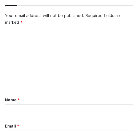
Your email address will not be published.
Required fields are
marked
*
C
o
m
m
e
n
t
*
Name
*
Email
*