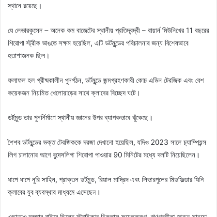
স্থানে রয়েছে।
যে লেভারকুসেন – অনেক কম বাজেটের স্থানীয় প্রতিদ্বন্দ্বী – বায়ার্ন মিউনিখের 11 বছরের
শিরোপা স্ট্রীক ভাঙতে সক্ষম হয়েছিল, এটি ডর্টমুন্ডের পরিচালনার জন্য বিশেষভাবে
হতাশাজনক ছিল।
ফলাফল হল গ্রীষ্মকালীন পুনর্গঠন, ডর্টমুন্ডে জন্মগ্রহণকারী কোচ এডিন টেরজিক এবং বেশ
কয়েকজন নিয়মিত খেলোয়াড়ের সাথে ক্লাবের বিচ্ছেদ ঘটে।
ডর্টমুন্ড তার পুনর্নির্মাণে স্থানীয় জ্ঞানের উপর ব্যাপকভাবে ঝুঁকেছে।
শৈশব ডর্টমুন্ডের ভক্ত টেরজিককে দরজা দেখানো হয়েছিল, যদিও 2023 সালে চ্যাম্পিয়ন্স
লিগ চালানোর আগে বুন্দেসলিগা শিরোপা পাওয়ার 90 মিনিটের মধ্যে দলটি নিয়েছিলেন।
ধাপে ধাপে নুরি সাহিন, প্রাক্তন ডর্টমুন্ড, রিয়াল মাদ্রিদ এবং লিভারপুলের মিডফিল্ডার যিনি
ক্লাবের যুব ব্যবস্থার মাধ্যমে এসেছেন।
এছাড়াও দরজার বাইরে ছিলেন স্ট্রাইকার নিকলাস ফুয়েলক্রুগ, ঋণগ্রহীতা জাডন সানচো