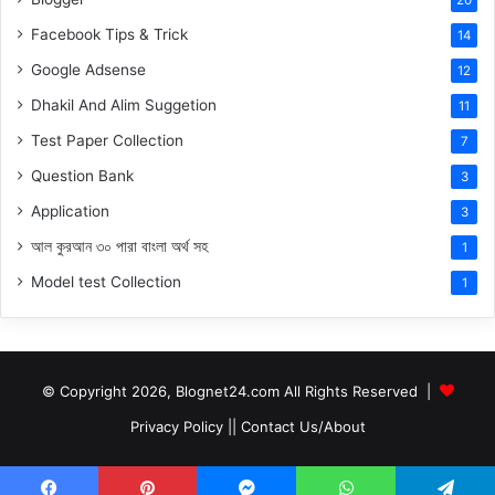
Facebook Tips & Trick
14
Google Adsense
12
Dhakil And Alim Suggetion
11
Test Paper Collection
7
Question Bank
3
Application
3
আল কুরআন ৩০ পারা বাংলা অর্থ সহ
1
Model test Collection
1
© Copyright 2026, Blognet24.com All Rights Reserved |
Privacy Policy
||
Contact Us/About