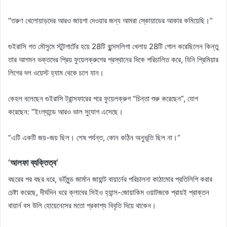
“তরুণ খেলোয়াড়দের আরও জায়গা দেওয়ার জন্য আমরা স্কোয়াডের আকার কমিয়েছি।”
গুইরাসি গত মৌসুমে স্টুটগার্টের হয়ে 28টি বুন্দেসলিগা খেলায় 28টি গোল করেছিলেন কিন্তু
তার আগমন ভক্তদের প্রিয় ফুয়েলক্রুগের প্রস্থানের দিকে পরিচালিত করে, যিনি প্রিমিয়ার
লিগের দল ওয়েস্ট হ্যাম থেকে চলে যান।
কেহল বলেছেন গুইরাসি ট্রান্সফারের পরে ফুয়েলক্রুগ “চিন্তা শুরু করেছেন”, যোগ
করেছেন: “ইংল্যান্ডে আরও ভাল সুযোগ এসেছে।
“এটি একটি জয়-জয় ছিল। শেষ পর্যন্ত, কোন কঠিন অনুভূতি ছিল না।”
‘আলফা ব্যক্তিত্ব’
বছরের পর বছর ধরে, ডর্টমুন্ড জার্মান জায়ান্ট বায়ার্নের পরিচালনা কাঠামোর প্রতিলিপি করার
চেষ্টা করেছে, দীর্ঘদিন ধরে ক্লাবের সিইও হ্যান্স-জোয়াকিম ওয়াটজকে প্রায়ই প্রাক্তন
বায়ার্ন বস উলি হোয়েনেসের মতো প্রকাশ্য বিবৃতি দিয়ে থাকেন।