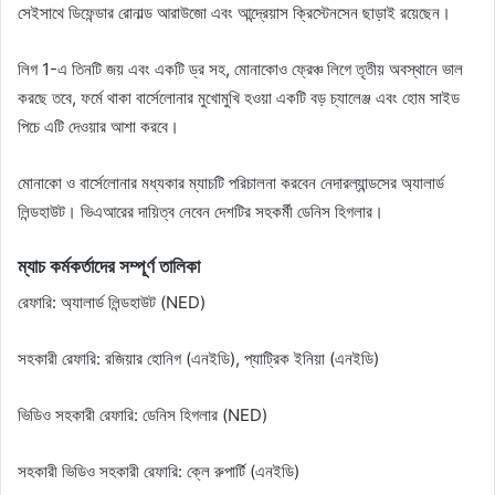
সেইসাথে ডিফেন্ডার রোনাল্ড আরাউজো এবং আন্দ্রেয়াস ক্রিস্টেনসেন ছাড়াই রয়েছেন।
লিগ 1-এ তিনটি জয় এবং একটি ড্র সহ, মোনাকোও ফ্রেঞ্চ লিগে তৃতীয় অবস্থানে ভাল
করছে তবে, ফর্মে থাকা বার্সেলোনার মুখোমুখি হওয়া একটি বড় চ্যালেঞ্জ এবং হোম সাইড
পিচে এটি দেওয়ার আশা করবে।
মোনাকো ও বার্সেলোনার মধ্যকার ম্যাচটি পরিচালনা করবেন নেদারল্যান্ডসের অ্যালার্ড
লিন্ডহাউট। ভিএআরের দায়িত্ব নেবেন দেশটির সহকর্মী ডেনিস হিগলার।
ম্যাচ কর্মকর্তাদের সম্পূর্ণ তালিকা
রেফারি: অ্যালার্ড লিন্ডহাউট (NED)
সহকারী রেফারি: রজিয়ার হোনিগ (এনইডি), প্যাট্রিক ইনিয়া (এনইডি)
ভিডিও সহকারী রেফারি: ডেনিস হিগলার (NED)
সহকারী ভিডিও সহকারী রেফারি: ক্লে রুপার্টি (এনইডি)