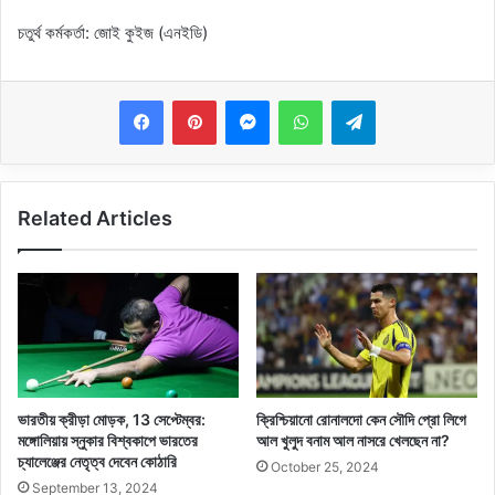
চতুর্থ কর্মকর্তা: জোই কুইজ (এনইডি)
Messenger
WhatsApp
Telegram
Related Articles
ভারতীয় ক্রীড়া মোড়ক, 13 সেপ্টেম্বর:
ক্রিশ্চিয়ানো রোনালদো কেন সৌদি প্রো লিগে
মঙ্গোলিয়ায় স্নুকার বিশ্বকাপে ভারতের
আল খুলুদ বনাম আল নাসরে খেলছেন না?
চ্যালেঞ্জের নেতৃত্ব দেবেন কোঠারি
October 25, 2024
September 13, 2024