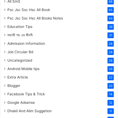
All SmS
68
Psc Jsc Ssc Hsc All Book
65
Psc Jsc Ssc Hsc All Books Notes
64
Education Tips
39
মহানবী
সাঃ
এর জীবনী
31
Admission Information
28
Job Circular Bd
28
Uncategorized
28
Android Mobile tips
26
Extra Article
22
Blogger
20
Facebook Tips & Trick
14
Google Adsense
12
Dhakil And Alim Suggetion
11