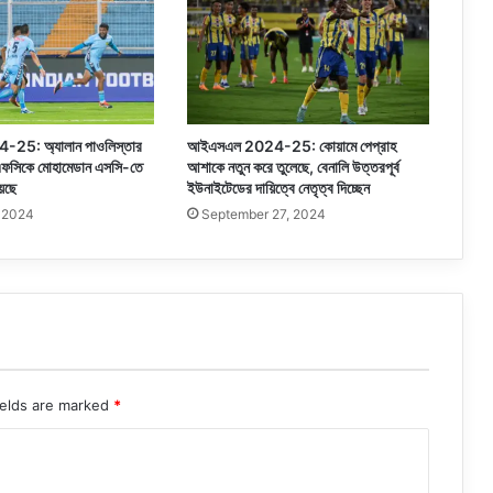
5: অ্যালান পাওলিস্তার
আইএসএল 2024-25: কোয়ামে পেপ্রাহ
দ এফসিকে মোহামেডান এসসি-তে
আশাকে নতুন করে তুলেছে, বেনালি উত্তরপূর্ব
েছে
ইউনাইটেডের দায়িত্বে নেতৃত্ব দিচ্ছেন
, 2024
September 27, 2024
ields are marked
*