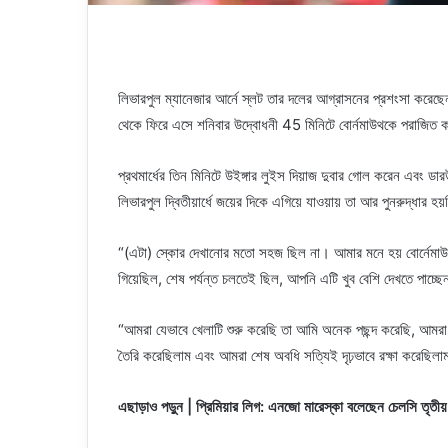
লিভারপুল ম্যানেজার আর্নে স্লট তার দলের আগ্রাসনের প্রশংসা করেছ
থেকে ফিরে এসে শনিবার উদ্বোধনী 45 মিনিটে বোর্নমাউথকে পরাজিত
প্রথমার্ধের তিন মিনিটে উইঙ্গার লুইস দিয়াজ দুবার গোল করেন এবং ড
লিভারপুল দ্বিতীয়ার্ধে জয়ের দিকে এগিয়ে যাওয়ায় তা আর পুনরুদ্ধার হয
“(এটা) স্কোর দেখানোর মতো সহজ ছিল না। আমার মনে হয় বোর্নেমাউথ খ
গিয়েছিল, শেষ পর্যন্ত চলতেই ছিল, আপনি এটি খুব বেশি দেখতে পাচ্ছ
“আমরা যেভাবে খেলাটি শুরু করেছি তা আমি অনেক পছন্দ করেছি, আমর
তৈরি করেছিলাম এবং আমরা শেষ অবধি সত্যিই দৃঢ়ভাবে রক্ষা করেছিলা
এছাড়াও পড়ুন | প্রিমিয়ার লিগ: এনজো মারেস্কা বলেছেন চেলসি তৃতীয