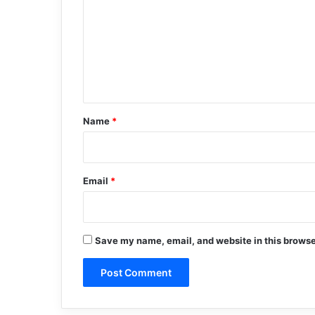
m
m
e
n
t
*
Name
*
Email
*
Save my name, email, and website in this browse