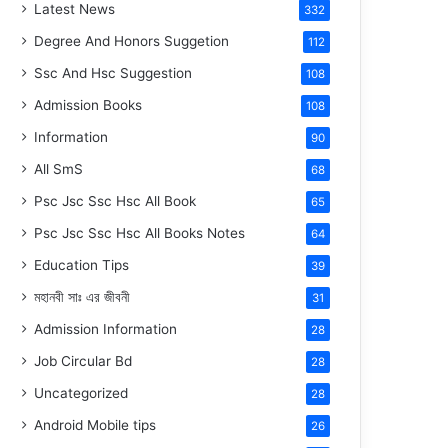
Latest News
332
Degree And Honors Suggetion
112
Ssc And Hsc Suggestion
108
Admission Books
108
Information
90
All SmS
68
Psc Jsc Ssc Hsc All Book
65
Psc Jsc Ssc Hsc All Books Notes
64
Education Tips
39
মহানবী
সাঃ
এর জীবনী
31
Admission Information
28
Job Circular Bd
28
Uncategorized
28
Android Mobile tips
26