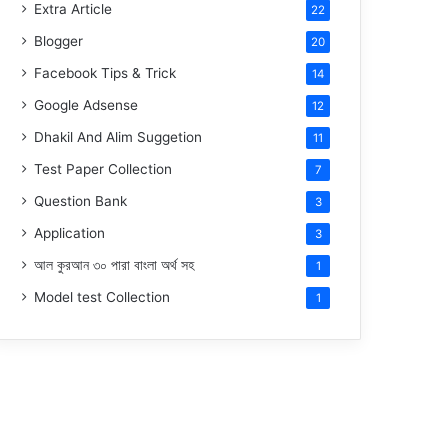
Extra Article
22
Blogger
20
Facebook Tips & Trick
14
Google Adsense
12
Dhakil And Alim Suggetion
11
Test Paper Collection
7
Question Bank
3
Application
3
আল কুরআন ৩০ পারা বাংলা অর্থ সহ
1
Model test Collection
1