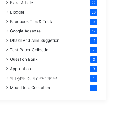
Extra Article
22
Blogger
20
Facebook Tips & Trick
14
Google Adsense
12
Dhakil And Alim Suggetion
11
Test Paper Collection
7
Question Bank
3
Application
3
আল কুরআন ৩০ পারা বাংলা অর্থ সহ
1
Model test Collection
1