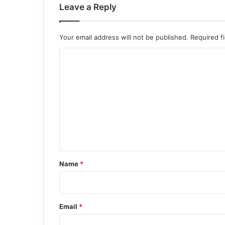
Leave a Reply
Your email address will not be published.
Required f
C
o
m
m
e
n
t
*
Name
*
Email
*