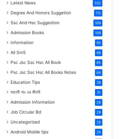
Latest News
332
Degree And Honors Suggetion
112
Ssc And Hsc Suggestion
108
Admission Books
108
Information
90
All SmS
68
Psc Jsc Ssc Hsc All Book
65
Psc Jsc Ssc Hsc All Books Notes
64
Education Tips
39
মহানবী
সাঃ
এর জীবনী
31
Admission Information
28
Job Circular Bd
28
Uncategorized
28
Android Mobile tips
26