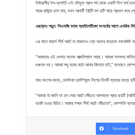
ইউরোপীয় টপ-ফ্লাইট এই মৌসুমে গ্রুপ পর্ব থেকে একটি লিগ পর্বে চলে
পরের রাউন্ডে চলে যায়, যখন পরবর্তী 16টি দল দুটি পায়ে প্রবেশ করে প
এছাড়াও পড়ুন: পিএসজি বনাম অ্যাটলেটিকো সংঘর্ষের আগে এনরিক সি
এর মানে বায়ার্ন শীর্ষ আটে না থাকলেও প্লে অফের মাধ্যমে নকআউট পর
“আমাদের এই খেলায় অনেক আত্মবিশ্বাস আছে। আমরা সবসময় মানিয়ে
গুরুতর নয়। আমরা শুধু ঘরের মাঠে আবার জিততে চাই,” বলেছেন কোম্
তার অংশের জন্য, বেনফিকা চ্যাম্পিয়ন্স লিগের তিনটি ম্যাচের মধ্যে দ
“আমরা যা জানি তা হল সেরা আটে পৌঁছতে আপনাকে প্রায় ছয়টি (আট
যথেষ্ট হওয়া উচিত। আমার লক্ষ্য শীর্ষ আটে পৌঁছানো”, কোম্পানি বল
Facebook