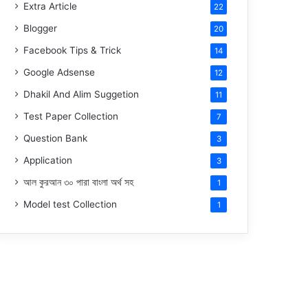
Extra Article
22
Blogger
20
Facebook Tips & Trick
14
Google Adsense
12
Dhakil And Alim Suggetion
11
Test Paper Collection
7
Question Bank
3
Application
3
আল কুরআন ৩০ পারা বাংলা অর্থ সহ
1
Model test Collection
1