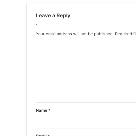
Leave a Reply
Your email address will not be published.
Required f
C
o
m
m
e
n
t
*
Name
*