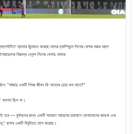
লেস্টাইন’ ব্যানার উন্মোচন করেছে তাদের চ্যাম্পিয়ন্স লিগের খেলার শুরুর আগে
ইসরায়েলের বিরুদ্ধে নেশন্স লিগের খেলায় নামবে৷
ছিল: “গাজায় একটি শিশুর জীবন কি অন্যের চেয়ে কম মানে?”
য়ে” অবগত ছিল না।
 থাকতেই হবে — ফুটবলের জন্য একটি সাধারণ আবেগের চারপাশে যোগাযোগের জায়গা এবং
 করে,” ক্লাব একটি বিবৃতিতে যোগ করেছে।