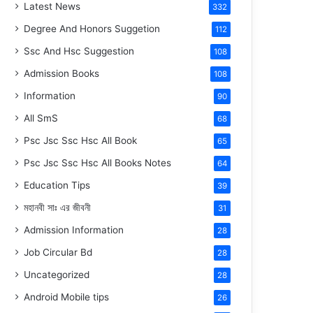
Latest News
332
Degree And Honors Suggetion
112
Ssc And Hsc Suggestion
108
Admission Books
108
Information
90
All SmS
68
Psc Jsc Ssc Hsc All Book
65
Psc Jsc Ssc Hsc All Books Notes
64
Education Tips
39
মহানবী
সাঃ
এর জীবনী
31
Admission Information
28
Job Circular Bd
28
Uncategorized
28
Android Mobile tips
26