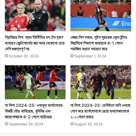
প্রিমিয়ার লিগ: ম্যান ইউটিডির বস টেন হ্যাগ
মেজর লিগ সকার: লুইস সুয়ারেজ ব্রেস ইন্টার
বলেছেন ব্রেন্টফোর্ডের জয় অন্য যেকোনো চেয়ে
মিয়ামিকে শিকাগো ফায়ারকে 4-1 গোলে
বেশি গুরুত্বপূর্ণ নয়
পরাজিত করতে সহায়তা করে
October 20, 2024
September 1, 2024
লা লিগা 2024-25: ওসাসুনা বার্সেলোনার
লা লিগা 2024-25: ডেবিউতে দানি ওলমো
বিজয়ী দৌড় থামিয়েছে, বুদিমির এবং
গোল করে বার্সেলোনাকে রেয়ো ভ্যালেকানোকে
জারাগোজাকে 4-2 গোলে হারিয়েছে
২-১ গোলে হারায়
September 29, 2024
August 30, 2024