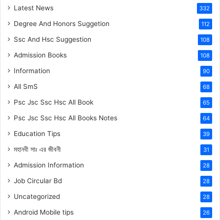
Latest News
332
Degree And Honors Suggetion
112
Ssc And Hsc Suggestion
108
Admission Books
108
Information
90
All SmS
68
Psc Jsc Ssc Hsc All Book
65
Psc Jsc Ssc Hsc All Books Notes
64
Education Tips
39
মহানবী
সাঃ
এর জীবনী
31
Admission Information
28
Job Circular Bd
28
Uncategorized
28
Android Mobile tips
26