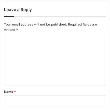
Leave a Reply
Your email address will not be published.
Required fields are
marked
*
C
o
m
m
e
n
t
*
Name
*