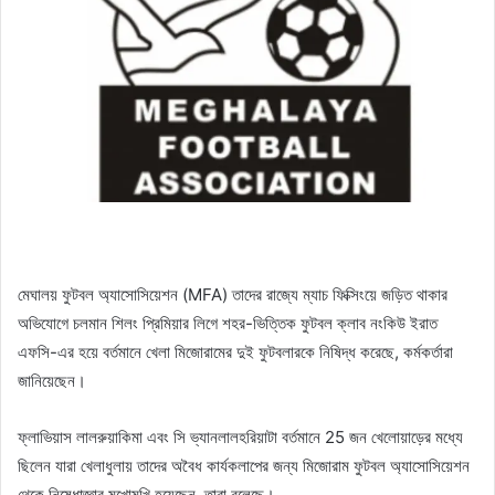
মেঘালয় ফুটবল অ্যাসোসিয়েশন (MFA) তাদের রাজ্যে ম্যাচ ফিক্সিংয়ে জড়িত থাকার
অভিযোগে চলমান শিলং প্রিমিয়ার লিগে শহর-ভিত্তিক ফুটবল ক্লাব নংকিউ ইরাত
এফসি-এর হয়ে বর্তমানে খেলা মিজোরামের দুই ফুটবলারকে নিষিদ্ধ করেছে, কর্মকর্তারা
জানিয়েছেন।
ফ্লাভিয়াস লালরুয়াকিমা এবং সি ভ্যানলালহরিয়াটা বর্তমানে 25 জন খেলোয়াড়ের মধ্যে
ছিলেন যারা খেলাধুলায় তাদের অবৈধ কার্যকলাপের জন্য মিজোরাম ফুটবল অ্যাসোসিয়েশন
থেকে নিষেধাজ্ঞার মুখোমুখি হয়েছেন, তারা বলেছে।