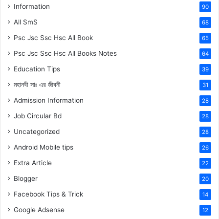
Information
90
All SmS
68
Psc Jsc Ssc Hsc All Book
65
Psc Jsc Ssc Hsc All Books Notes
64
Education Tips
39
মহানবী
সাঃ
এর জীবনী
31
Admission Information
28
Job Circular Bd
28
Uncategorized
28
Android Mobile tips
26
Extra Article
22
Blogger
20
Facebook Tips & Trick
14
Google Adsense
12