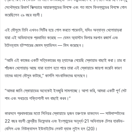
সেপ্টেম্বরে রিভার্স ফিক্সচারে আয়ারল্যান্ডের বিপক্ষে এবং গত মাসে ফিনল্যান্ডের বিপক্ষে গোল
করেছিলেন ২৯ বছর বয়সী।
এই মৌসুমে তিনি এখনও সিটির হয়ে গোল করতে পারেননি, যদিও অন্যান্য খেলোয়াড়রা
যারা এই অভিযানকে প্রভাবিত করেছে — যেমন অ্যাস্টন ভিলার মরগান রজার্স এবং
টটেনহ্যাম হটস্পারের জেমস ম্যাডিসন — মিস করেছেন।
“আমি এই কাজের একটি সত্যিকারের বড় চ্যালেঞ্জ পেয়েছি স্কোয়াড বাছাই করা। চার বা
পাঁচজন খেলোয়াড় আছে যারা হতাশ হতে পারে তারা এই স্কোয়াডে জায়গা করেনি কারণ
তাদের ভালো মৌসুম কাটছে,” কার্সলি সাংবাদিকদের বলেছেন।
“আমরা জানি স্কোয়াডের অনেকেই ইনজুরি সামলাচ্ছে। আশা করি, আমরা একটি পূর্ণ সেট
পাব এবং সবচেয়ে শক্তিশালী দল বাছাই করব।”
কারসলে প্রথমবারের মতো সিনিয়র স্কোয়াডে দুজন তরুণকে ডাকলেন — সাউদাম্পটনের
22 বছর বয়সী কেন্দ্রীয় ডিফেন্ডার এবং ইংল্যান্ডের অনূর্ধ্ব-21 অধিনায়ক টেলর হারউড-
বেলিস এবং নিউক্যাসল ইউনাইটেড লেফট ব্যাক লুইস হল (20)।