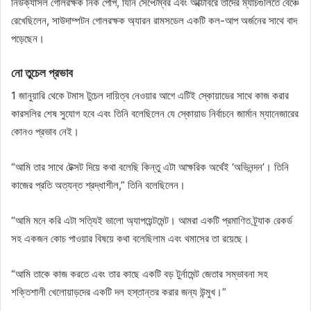
নিউক্যাসল গোলরক্ষক নিক পোপ, যিনি সেপ্টেম্বর এবং অক্টোবরে তাদের ম্যাচগুলিতে বেঞ্চে
রেখেছিলেন, সাউদাম্পটন গোলরক্ষক অ্যারন রামসডেল একটি কল-আপ অর্জনের সাথে বাদ
পড়েছেন।
নো তুচেল প্রভাব
1 জানুয়ারি থেকে টমাস টুচেল দায়িত্ব নেওয়ার আগে এটিই স্কোয়াডের সাথে কাজ করার
কারসলির শেষ সুযোগ হবে এবং তিনি বলেছিলেন যে স্কোয়াড নির্বাচনে জার্মান ম্যানেজারের
কোনও প্রভাব নেই।
“আমি তার সাথে টেক্সট দিয়ে কথা বলেছি কিন্তু এটা আক্ষরিক অর্থেই ‘অভিনন্দন’। তিনি
কাজের প্রতি অত্যন্ত শ্রদ্ধাশীল,” তিনি বলেছিলেন।
“আমি মনে করি এটা সত্যিই ভালো অ্যাপয়েন্টমেন্ট। আমরা একটি প্রমাণিত ট্র্যাক রেকর্ড
সহ একজন কোচ পাওয়ার বিষয়ে কথা বলেছিলাম এবং থমাসের তা রয়েছে।
“আমি তাকে কাজ করতে এবং তার কাছে একটি বড় টুর্নামেন্ট জেতার সম্ভাবনা সহ
শক্তিশালী খেলোয়াড়দের একটি দল হস্তান্তর করার জন্য উন্মুখ।”