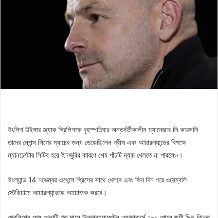
ইংলিশ উইঙ্গার জ্যাক গ্রিলিশকে বৃহস্পতিবার অন্তর্বর্তীকালীন ম্যানেজার লি কারসলি
তাদের নেশন্স লিগের ম্যাচের জন্য ডেকেছিলেন গ্রীস এবং আয়ারল্যান্ডের বিপক্ষে
ম্যানচেস্টার সিটির হয়ে ইনজুরির কারণে শেষ পাঁচটি ম্যাচ খেলতে না পারলেও।
ইংল্যান্ড 14 নভেম্বর এথেন্সে গ্রিসের সাথে খেলবে এবং তিন দিন পরে ওয়েম্বলি
স্টেডিয়ামে আয়ারল্যান্ডকে আয়োজক করবে।
গ্রেলিশের শেষ খেলাটি গত মাসে উলভারহ্যাম্পটন ওয়ান্ডারার্সে ২-১ গোলে জয়ী ছিল কিন্তু