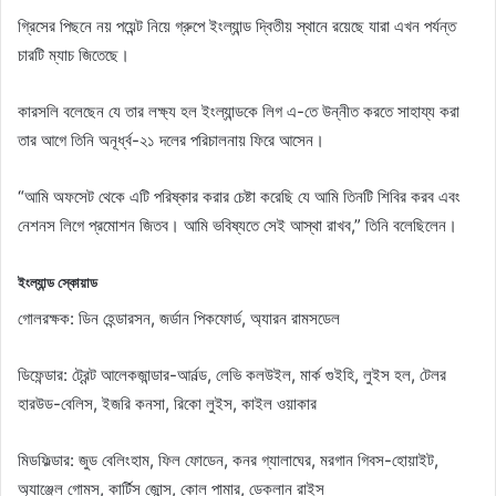
গ্রিসের পিছনে নয় পয়েন্ট নিয়ে গ্রুপে ইংল্যান্ড দ্বিতীয় স্থানে রয়েছে যারা এখন পর্যন্ত
চারটি ম্যাচ জিতেছে।
কারসলি বলেছেন যে তার লক্ষ্য হল ইংল্যান্ডকে লিগ এ-তে উন্নীত করতে সাহায্য করা
তার আগে তিনি অনূর্ধ্ব-২১ দলের পরিচালনায় ফিরে আসেন।
“আমি অফসেট থেকে এটি পরিষ্কার করার চেষ্টা করেছি যে আমি তিনটি শিবির করব এবং
নেশনস লিগে প্রমোশন জিতব। আমি ভবিষ্যতে সেই আস্থা রাখব,” তিনি বলেছিলেন।
ইংল্যান্ড স্কোয়াড
গোলরক্ষক: ডিন হেন্ডারসন, জর্ডান পিকফোর্ড, অ্যারন রামসডেল
ডিফেন্ডার: ট্রেন্ট আলেকজান্ডার-আর্নল্ড, লেভি কলউইল, মার্ক গুইহি, লুইস হল, টেলর
হারউড-বেলিস, ইজরি কনসা, রিকো লুইস, কাইল ওয়াকার
মিডফিল্ডার: জুড বেলিংহাম, ফিল ফোডেন, কনর গ্যালাঘের, মরগান গিবস-হোয়াইট,
অ্যাঞ্জেল গোমস, কার্টিস জোন্স, কোল পামার, ডেক্লান রাইস