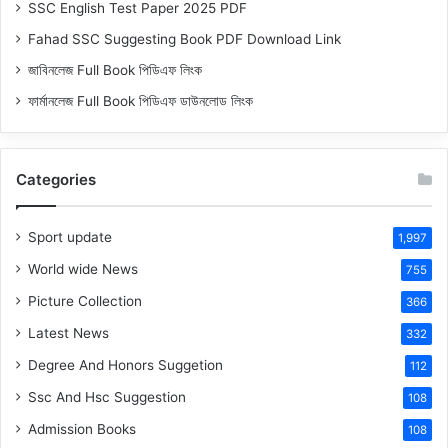
SSC English Test Paper 2025 PDF
Fahad SSC Suggesting Book PDF Download Link
জাবিনলেজ Full Book পিডিএফ লিংক
ফার্মানলেজ Full Book পিডিএফ ডাউনলোড লিংক
Categories
Sport update
1,997
World wide News
755
Picture Collection
366
Latest News
332
Degree And Honors Suggetion
112
Ssc And Hsc Suggestion
108
Admission Books
108