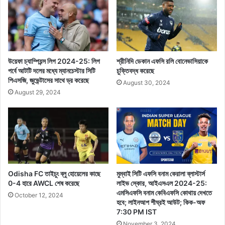
উয়েফা চ্যাম্পিয়ন্স লিগ 2024-25: লিগ
শ্রীনিদি ডেকান এফসি রলি বোনেভাসিয়াকে
পর্বে আটটি দলের মধ্যে ম্যানচেস্টার সিটি
চুক্তিবদ্ধ করেছে
পিএসজি, জুভেন্টাসের সাথে ড্র করেছে
August 30, 2024
August 29, 2024
Odisha FC তাইচুং ব্লু হোয়েলের কাছে
মুম্বাই সিটি এফসি বনাম কেরালা ব্লাস্টার্স
0-4 হারে AWCL শেষ করেছে
লাইভ স্কোর, আইএসএল 2024-25:
এমসিএফসি বনাম কেবিএফসি কোথায় দেখতে
October 12, 2024
হবে; লাইনআপ শীঘ্রই আউট; কিক-অফ
7:30 PM IST
November 3, 2024