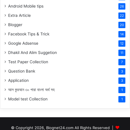
Android Mobile tips
26
Extra Article
22
Blogger
20
Facebook Tips & Trick
14
Google Adsense
12
Dhakil And Alim Suggetion
11
Test Paper Collection
7
Question Bank
3
Application
3
আল কুরআন ৩০ পারা বাংলা অর্থ সহ
1
Model test Collection
1
© Copyright 2026, Blognet24.com All Rights Reserved |