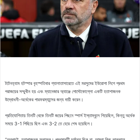
টটেনহ্যাম হটস্পার বৃহস্পতিবার গ্যালাতাসারেতে এই মরসুমের ইউরোপা লিগে প্রথম
পরাজয়ের সম্মুখীন হয় এবং ম্যানেজার অ্যাঞ্জে পোস্টেকোগ্লো একটি হতাশাজনক
উদ্বোধনী-অর্ধেকের পারফরম্যান্সের জন্য দায়ী করেন।
প্রতিযোগিতায় তিনটি থেকে তিনটি জয়ের পিছনে স্পার্স ইস্তাম্বুলে গিয়েছিল, কিন্তু অর্ধেক
সময়ে 3-1 পিছিয়ে ছিল এবং 3-2 তে হেরে শেষ হয়েছিল।
“অবশ্যই, হতাশাজনক ফলাফল। প্রথমার্ধটি দুর্দান্ত ছিল না, আমরা কিছু ভালভাবে