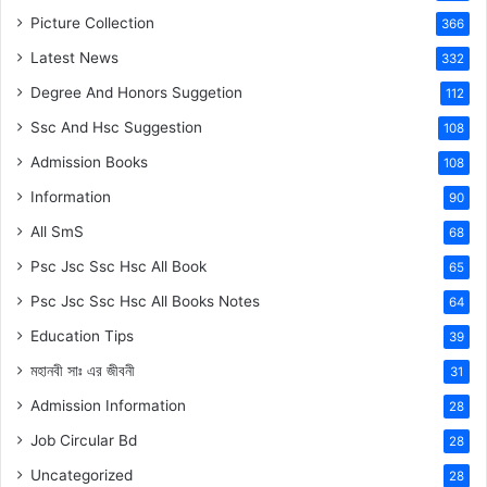
Picture Collection
366
Latest News
332
Degree And Honors Suggetion
112
Ssc And Hsc Suggestion
108
Admission Books
108
Information
90
All SmS
68
Psc Jsc Ssc Hsc All Book
65
Psc Jsc Ssc Hsc All Books Notes
64
Education Tips
39
মহানবী
সাঃ
এর জীবনী
31
Admission Information
28
Job Circular Bd
28
Uncategorized
28