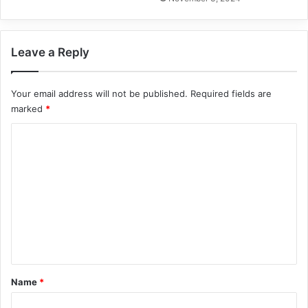
Leave a Reply
Your email address will not be published.
Required fields are
marked
*
C
o
m
m
e
n
t
*
Name
*