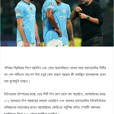
শনিবার প্রিমিয়ার লিগে ব্রাইটন এবং হোভ অ্যালবিয়নে খেলার সময় ম্যানচেস্টার সিটির
বস পেপ গার্দিওলা তার দল টানা চতুর্থ খেলা হারলে প্রথমে কী অবাঞ্ছিত ব্যবস্থাপক হবেন
তার মুখোমুখি হচ্ছেন।
টটেনহ্যাম হটস্পারের কাছে হেরে সিটি লিগ কাপ থেকে বাদ পড়েছিল, বোর্নমাউথের কাছে
২-১ ব্যবধানে লিগ পরাজয়ের ধাক্কা খেয়েছিল এবং তারপরে ম্যানচেস্টার ইউনাইটেডের
ভবিষ্যতের ম্যানেজার রুবেন আমোরিমের কোচিংয়ে পর্তুগিজ সাইড স্পোর্টিং মঙ্গলবার
চ্যাম্পিয়ন্স লিগে ৪-১ গোলে পরাজিত হয়েছিল। .