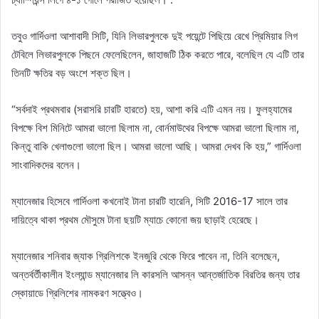
তবুও গার্দিওলা আশাবাদী সিটি, যিনি লিভারপুলকে দুই পয়েন্টে পিছিয়ে রেখে প্রিমিয়ার লিগ
টেবিলে লিভারপুলকে পিছনে ফেলেছিলেন, জাহাজটি ঠিক করতে পারে, বলেছিল যে এটি তার
তিনটি ক্ষতির বড় অংশে শক্ত ছিল।
“সর্বদাই প্রথমবার (সরাসরি চারটি হারতে) হয়, আশা করি এটি এমন নয়। ফুলহ্যামের
বিপক্ষে বিশ মিনিটে আমরা ভালো ছিলাম না, বোর্নমাউথের বিপক্ষে আমরা ভালো ছিলাম না,
কিন্তু বাকি খেলাগুলো ভালো ছিল। আমরা ভালো আছি। আমরা দেখব কি হয়,” গার্দিওলা
সাংবাদিকদের বলেন।
ম্যানেজার হিসেবে গার্দিওলা কখনোই টানা চারটি হারেনি, সিটি 2016-17 সালে তার
দায়িত্বে থাকা প্রথম মৌসুমে টানা ছয়টি ম্যাচে কোনো জয় ছাড়াই হেরেছে।
ম্যানেজার শনিবার জ্যাক গ্রিলিশকে ইনজুরি থেকে ফিরে পাবেন না, তিনি বলেছেন,
অন্তর্বর্তীকালীন ইংল্যান্ড ম্যানেজার লি কারসলি আসন্ন আন্তর্জাতিক বিরতির জন্য তার
স্কোয়াডে গ্রিলিশের নামকরণ সত্ত্বেও।