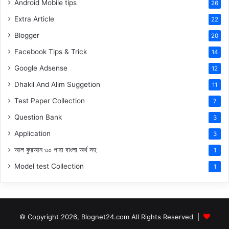
Android Mobile tips
26
Extra Article
22
Blogger
20
Facebook Tips & Trick
14
Google Adsense
12
Dhakil And Alim Suggetion
11
Test Paper Collection
7
Question Bank
3
Application
3
আল কুরআন ৩০ পারা বাংলা অর্থ সহ
1
Model test Collection
1
© Copyright 2026, Blognet24.com All Rights Reserved |