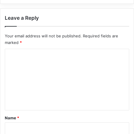
Leave a Reply
Your email address will not be published.
Required fields are
marked
*
C
o
m
m
e
n
t
*
Name
*