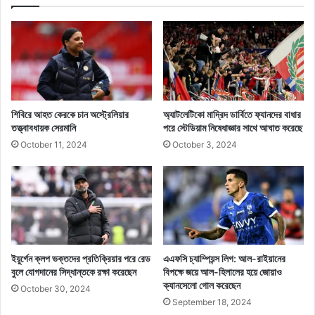
শিবিরে আহত কেরকে চান অস্ট্রেলিয়ার
অ্যাটলেটিকো মাদ্রিদ ডার্বিতে ফ্যানদের বাধার
তত্ত্বাবধায়ক সেরমানি
পরে স্টেডিয়াম নিষেধাজ্ঞার সাথে আঘাত করেছে
October 11, 2024
October 3, 2024
ইয়ুর্গেন ক্লপ ভক্তদের প্রতিক্রিয়ার পরে রেড
এএফসি চ্যাম্পিয়ন্স লিগ: আল-রাইয়ানের
বুলে যোগদানের সিদ্ধান্তকে রক্ষা করেছেন
বিপক্ষে জয়ে আল-হিলালের হয়ে জোয়াও
ক্যানসেলো গোল করেছেন
October 30, 2024
September 18, 2024