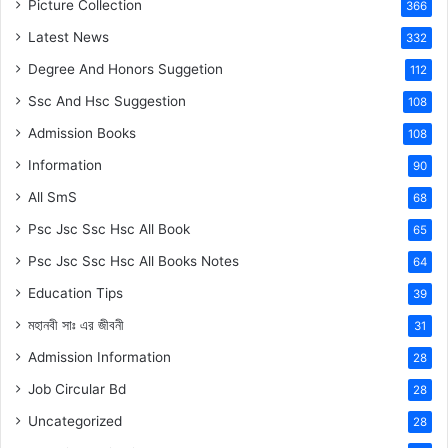
Picture Collection
366
Latest News
332
Degree And Honors Suggetion
112
Ssc And Hsc Suggestion
108
Admission Books
108
Information
90
All SmS
68
Psc Jsc Ssc Hsc All Book
65
Psc Jsc Ssc Hsc All Books Notes
64
Education Tips
39
মহানবী
সাঃ
এর জীবনী
31
Admission Information
28
Job Circular Bd
28
Uncategorized
28