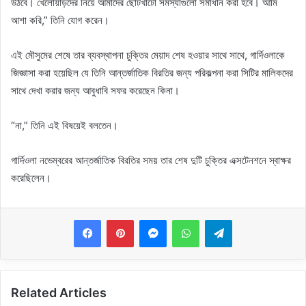
উঠবে। খেলোয়াড়দের নিয়ে আমাদের ছোটখাটো সমস্যাগুলো সমাধান করা হবে। আমি
আশা করি,” তিনি যোগ করেন।
এই মৌসুমের শেষে তার ব্যবস্থাপনা চুক্তির মেয়াদ শেষ হওয়ার সাথে সাথে, গার্দিওলাকে
জিজ্ঞাসা করা হয়েছিল যে তিনি আন্তর্জাতিক বিরতির জন্য পরিকল্পনা করা সিটির মালিকদের
সাথে দেখা করার জন্য আবুধাবি সফর করেছেন কিনা।
“না,” তিনি এই বিষয়েই বলতেন।
গার্দিওলা নভেম্বরের আন্তর্জাতিক বিরতির সময় তার শেষ দুটি চুক্তির এক্সটেনশনে স্বাক্ষর
করেছিলেন।
Messenger
WhatsApp
Telegram
Related Articles