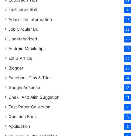
Education Tips
39
মহানবী
সাঃ
এর জীবনী
31
Admission Information
28
Job Circular Bd
28
Uncategorized
28
Android Mobile tips
26
Extra Article
22
Blogger
20
Facebook Tips & Trick
14
Google Adsense
12
Dhakil And Alim Suggetion
11
Test Paper Collection
7
Question Bank
3
Application
3