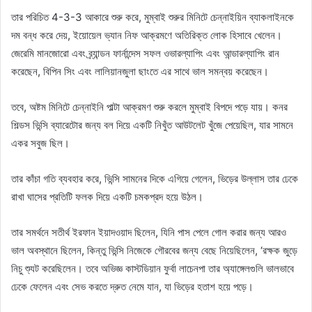
তার পরিচিত 4-3-3 আকারে শুরু করে, মুম্বাই শুরুর মিনিটে চেন্নাইয়িন ব্যাকলাইনকে
দম বন্ধ করে দেয়, ইয়োয়েল ভ্যান নিফ আক্রমণে অতিরিক্ত লোক হিসাবে খেলেন।
জেরেমি মানজোরো এবং ব্র্যান্ডন ফার্নান্দেস সফল ওভারল্যাপিং এবং আন্ডারল্যাপিং রান
করেছেন, বিপিন সিং এবং লালিয়ানজুলা ছাংতে এর সাথে ভাল সমন্বয় করেছেন।
তবে, অষ্টম মিনিটে চেন্নাইনি পাল্টা আক্রমণ শুরু করলে মুম্বাই বিপদে পড়ে যায়। কনর
শিল্ডস ভিন্সি ব্যারেটোর জন্য বল দিয়ে একটি নিখুঁত আউটলেট খুঁজে পেয়েছিল, যার সামনে
একর সবুজ ছিল।
তার কাঁচা গতি ব্যবহার করে, ভিন্সি সামনের দিকে এগিয়ে গেলেন, ভিড়ের উল্লাস তার ঢেকে
রাখা ঘাসের প্রতিটি ফলক দিয়ে একটি চমকপ্রদ হয়ে উঠল।
তার সমর্থনে সতীর্থ ইরফান ইয়াদওয়াদ ছিলেন, যিনি পাস পেলে গোল করার জন্য আরও
ভাল অবস্থানে ছিলেন, কিন্তু ভিন্সি নিজেকে গৌরবের জন্য বেছে নিয়েছিলেন, ‘রক্ষক জুড়ে
নিচু শ্যুট করেছিলেন। তবে অভিজ্ঞ কাস্টডিয়ান ফুর্বা লাচেনপা তার অ্যাঙ্গেলগুলি ভালভাবে
ঢেকে ফেলেন এবং সেভ করতে দ্রুত নেমে যান, যা ভিড়ের হতাশ হয়ে পড়ে।