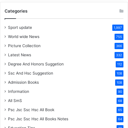
Categories
Sport update
1,997
World wide News
755
Picture Collection
366
Latest News
332
Degree And Honors Suggetion
112
Ssc And Hsc Suggestion
108
Admission Books
108
Information
90
All SmS
68
Psc Jsc Ssc Hsc All Book
65
Psc Jsc Ssc Hsc All Books Notes
64