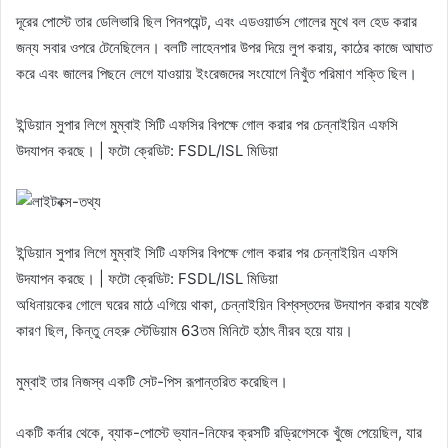
দূরের পোস্টে তার ডেলিভারি ছিল পিনপয়েন্ট, এবং এডওয়ার্ডস গোলের মুখে বল হেড করার
জন্য সবার ওপরে টেনেছিলেন। বলটি লাহেনপার উপর দিয়ে লুপ করায়, কাঠের কাজে আঘাত
করে এবং জালের পিছনে লেগে যাওয়ায় ইংরেজদের সংযোগে নিখুঁত পরিমাণ শক্তি ছিল।
ইন্ডিয়ান সুপার লিগে মুম্বাই সিটি এফসির বিপক্ষে গোল করার পর চেন্নাইয়িন এফসি
উদযাপন করছে। | ফটো ক্রেডিট: FSDL/ISL মিডিয়া
ইন্ডিয়ান সুপার লিগে মুম্বাই সিটি এফসির বিপক্ষে গোল করার পর চেন্নাইয়িন এফসি
উদযাপন করছে। | ফটো ক্রেডিট: FSDL/ISL মিডিয়া
অধিনায়কের গোলে ঘরের মাঠে এগিয়ে থাকা, চেন্নাইয়িন বিশ্বস্তদের উদযাপন করার যথেষ্ট
কারণ ছিল, কিন্তু নেহরু স্টেডিয়াম 63তম মিনিটে হঠাৎ নীরব হয়ে যায়।
মুম্বাই তার নিজস্ব একটি সেট-পিস রূপান্তরিত করেছিল।
একটি কর্নার থেকে, ব্যাক-পোস্টে ভ্যান-নিফের ক্রসটি রড্রিগেসকে খুঁজে পেয়েছিল, যার