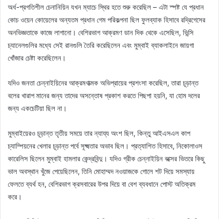
অর্ধ-প্রগতিশীল চেনানিয়িন যখন ম্যাচে স্থির হতে শুরু করেছিল – এটা স্পষ্ট যে প্রধান
কোচ ওয়েন কোয়েলের অন্যতম প্রধান গেম পরিকল্পনা ছিল ফুলব্যাক হিসাবে রদ্রিগেসের
অনভিজ্ঞতাকে কাজে লাগানো। বেশিরভাগ আক্রমণ ডান দিক থেকে এসেছিল, ভিন্সি
চ্যানেলগুলির মধ্যে সেই রানগুলি তৈরি করেছিলেন এবং মুম্বাই ব্যাকলাইনে জায়গা
খোঁজার চেষ্টা করেছিলেন।
যদিও জনতা চেন্নাইয়িনের আক্রমণাত্মক অভিপ্রায়ের প্রশংসা করেছিল, তারা চূড়ান্ত
বলের খারাপ মানের জন্য তাদের অসন্তোষ প্রকাশ করতে পিছপা হয়নি, যা হোম দলের
জন্য একচেটিয়া ছিল না।
মুম্বাইয়েরও চূড়ান্ত তৃতীয় সময়ে তার ন্যায্য অংশ ছিল, কিন্তু আইএসএল কাপ
চ্যাম্পিয়নের খেলার চূড়ান্ত পর্বে সূক্ষ্মতার অভাব ছিল। প্রত্যাশিত হিসাবে, নিকোলাওস
কারেলিস ছিলেন মুম্বাই হামলার কেন্দ্রবিন্দু। যদিও গ্রীক চেন্নাইয়িন বক্সের ভিতরে কিছু
ভাল অবস্থান খুঁজে পেয়েছিলেন, তিনি মোহাম্মদ নওয়াজকে গোলে শট দিয়ে সমস্যায়
ফেলতে ব্যর্থ হন, বেশিরভাগ ক্রসবারের উপর দিয়ে বা বেশ ব্যবধানে পোস্ট অতিক্রম
করে।