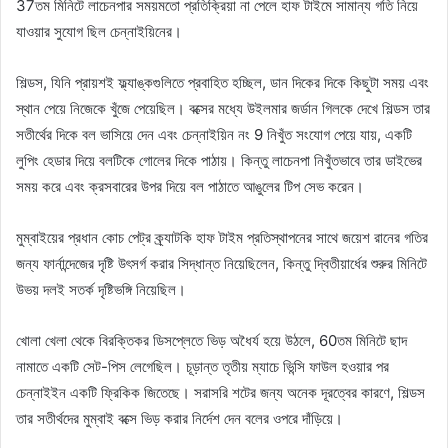
37তম মিনিটে লাচেনপার সময়মতো প্রতিক্রিয়া না পেলে হাফ টাইমে সামান্য গতি নিয়ে
যাওয়ার সুযোগ ছিল চেন্নাইয়িনের।
শিল্ডস, যিনি প্রায়শই ফ্ল্যাঙ্কগুলিতে প্রবাহিত হচ্ছিল, ডান দিকের দিকে কিছুটা সময় এবং
স্থান পেয়ে নিজেকে খুঁজে পেয়েছিল। বক্সের মধ্যে উইলমার জর্ডান গিলকে দেখে শিল্ডস তার
সতীর্থের দিকে বল ভাসিয়ে দেন এবং চেন্নাইয়িন নং 9 নিখুঁত সংযোগ পেয়ে যায়, একটি
লুপিং হেডার দিয়ে বলটিকে গোলের দিকে পাঠায়। কিন্তু লাচেনপা নিখুঁতভাবে তার ডাইভের
সময় করে এবং ক্রসবারের উপর দিয়ে বল পাঠাতে আঙুলের টিপ সেভ করেন।
মুম্বাইয়ের প্রধান কোচ পেট্র ক্র্যাটকি হাফ টাইম প্রতিস্থাপনের সাথে জয়েশ রানের গতির
জন্য ফার্নান্দেজের দৃষ্টি উৎসর্গ করার সিদ্ধান্ত নিয়েছিলেন, কিন্তু দ্বিতীয়ার্ধের শুরুর মিনিটে
উভয় দলই সতর্ক দৃষ্টিভঙ্গি নিয়েছিল।
খোলা খেলা থেকে বিরক্তিকর ডিসপ্লেতে ভিড় অধৈর্য হয়ে উঠলে, 60তম মিনিটে ছাদ
নামাতে একটি সেট-পিস লেগেছিল। চূড়ান্ত তৃতীয় ম্যাচে ভিন্সি ফাউল হওয়ার পর
চেন্নাইইন একটি ফ্রিকিক জিতেছে। সরাসরি শটের জন্য অনেক দূরত্বের কারণে, শিল্ডস
তার সতীর্থদের মুম্বাই বক্সে ভিড় করার নির্দেশ দেন বলের ওপরে দাঁড়িয়ে।