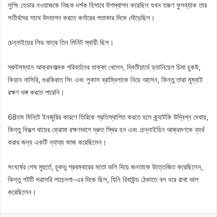
লুপিং হেডার নওয়াজকে নিছক দর্শক হিসাবে উপস্থাপন করেছিল যখন তরুণ ফুলব্যাক তার
সতীর্থদের সাথে উদযাপন করতে কর্নারের পতাকার দিকে দৌড়েছিল।
চেন্নাইয়ের লিড মাত্র তিন মিনিট স্থায়ী ছিল।
স্কটসম্যান আক্রমণাত্মক পরিবর্তনের ধাক্কা খেলেন, দ্বিতীয়ার্ধে ড্যানিয়েল চিমা চুকউ,
কিয়ান নাসিরি, গুরকিরাত সিং এবং লুকাস ব্রাম্বিলাকে নিয়ে আসেন, কিন্তু তারা মুম্বাই
রক্ষণ ভঙ্গ করতে পারেনি।
68তম মিনিটে ইনজুরির কারণে তিরিকে প্রতিস্থাপিত করতে হলে ক্র্যাটকি উদ্বিগ্ন দেখায়,
কিন্তু বিকল্প থায়ের ক্রোমা রক্ষণভাগে দ্রুত স্থির হন এবং চেন্নাইয়িন আক্রমণকে ব্যর্থ
করার জন্য একটি ন্যায্য কাজ করেছিলেন।
সংঘর্ষের শেষ মুহুর্তে, চুকভু প্রথমবারের মতো ভলি দিয়ে জনতাকে উত্তেজিত করেছিলেন,
কিন্তু শটটি সরাসরি লাচেনপা-এর দিকে ছিল, যিনি রিবাউন্ড ঠেকাতে বল ধরে রাখা ভাল
করেছিলেন।