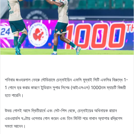
শনিবার জওহরলাল নেহরু স্টেডিয়ামে চেন্নাইয়িন এফসি মুম্বাই সিটি এফসির বিরুদ্ধে 1-
1 গোলে ড্র করার কারণে ইন্ডিয়ান সুপার লিগের (আইএসএল) 1000তম ম্যাচটি বিজয়ী
হতে পারেনি।
উভয় গোলই আসে দ্বিতীয়ার্ধে এবং সেট-পিস থেকে, চেন্নাইয়ের অধিনায়ক রায়ান
এডওয়ার্ডস ঘণ্টায় ওপেনার গোল করেন এবং তিন মিনিট পরে নাথান অ্যাশার রদ্রিগেস
সমতা আনেন।