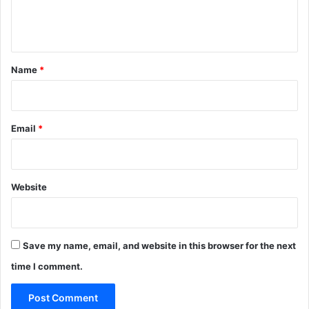
e
n
t
*
Name
*
Email
*
Website
Save my name, email, and website in this browser for the next
time I comment.