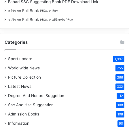
Fahad SSC Suggesting Book PDF Download Link
জাবিনলেজ Full Book পিডিএফ লিংক
ফার্মানলেজ Full Book পিডিএফ ডাউনলোড লিংক
Categories
Sport update
1,997
World wide News
755
Picture Collection
366
Latest News
332
Degree And Honors Suggetion
112
Ssc And Hsc Suggestion
108
Admission Books
108
Information
90