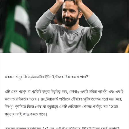
একজন মানুষ কি ম্যানচেস্টার ইউনাইটেডকে ঠিক করতে পারে?
এটি এমন প্রশ্ন যা প্রতিটি ভক্ত বিড়বিড় করে, কোথাও একটি মরিয়া প্রার্থনা এবং একটি
ক্লান্ত রসিকতার মধ্যে। ওল্ড ট্র্যাফোর্ড অতীতের গৌরবের স্মৃতিস্তম্ভের মতো মনে করে,
বিষণ্ণ গ্লানিতে ভিজে গেছে যা শুধুমাত্র একটি নেতিবাচক গোলের পার্থক্য সহ 13তম
স্থানের দলই জাদু করতে পারে।
চেলসির বিরুদ্ধে সাম্প্রতিক 1-1 ড্র, এই লীগ অভিযানে ইউনাইটেডের চতুর্থ, ক্লাবটি