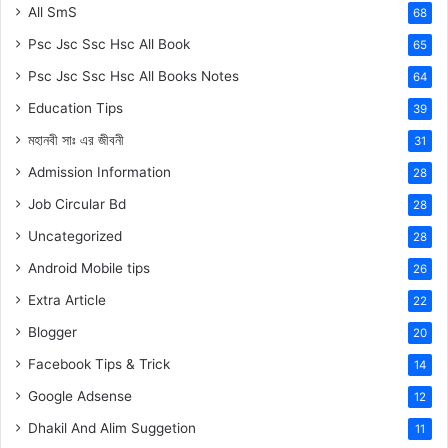
All SmS
68
Psc Jsc Ssc Hsc All Book
65
Psc Jsc Ssc Hsc All Books Notes
64
Education Tips
39
মহানবী
সাঃ
এর জীবনী
31
Admission Information
28
Job Circular Bd
28
Uncategorized
28
Android Mobile tips
26
Extra Article
22
Blogger
20
Facebook Tips & Trick
14
Google Adsense
12
Dhakil And Alim Suggetion
11