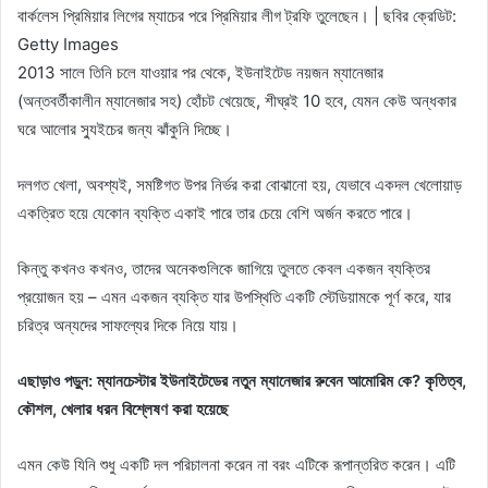
বার্কলেস প্রিমিয়ার লিগের ম্যাচের পরে প্রিমিয়ার লীগ ট্রফি তুলেছেন। | ছবির ক্রেডিট:
Getty Images
2013 সালে তিনি চলে যাওয়ার পর থেকে, ইউনাইটেড নয়জন ম্যানেজার
(অন্তবর্তীকালীন ম্যানেজার সহ) হোঁচট খেয়েছে, শীঘ্রই 10 হবে, যেমন কেউ অন্ধকার
ঘরে আলোর স্যুইচের জন্য ঝাঁকুনি দিচ্ছে।
দলগত খেলা, অবশ্যই, সমষ্টিগত উপর নির্ভর করা বোঝানো হয়, যেভাবে একদল খেলোয়াড়
একত্রিত হয়ে যেকোন ব্যক্তি একাই পারে তার চেয়ে বেশি অর্জন করতে পারে।
কিন্তু কখনও কখনও, তাদের অনেকগুলিকে জাগিয়ে তুলতে কেবল একজন ব্যক্তির
প্রয়োজন হয় – এমন একজন ব্যক্তি যার উপস্থিতি একটি স্টেডিয়ামকে পূর্ণ করে, যার
চরিত্র অন্যদের সাফল্যের দিকে নিয়ে যায়।
এছাড়াও পড়ুন: ম্যানচেস্টার ইউনাইটেডের নতুন ম্যানেজার রুবেন আমোরিম কে? কৃতিত্ব,
কৌশল, খেলার ধরন বিশ্লেষণ করা হয়েছে
এমন কেউ যিনি শুধু একটি দল পরিচালনা করেন না বরং এটিকে রূপান্তরিত করেন। এটি