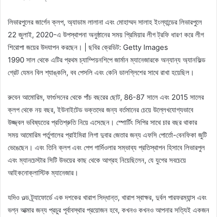
লিভারপুলের জার্গেন ক্লপ, অ্যাডাম লালানা এবং মোহাম্মদ সালাহ ইংল্যান্ডের লিভারপুলে
22 জুলাই, 2020-এ উপস্থাপনা অনুষ্ঠানের সময় প্রিমিয়ার লীগ ট্রফি ধারণ করে লীগ
শিরোপা জয়ের উদযাপন করছেন। | ছবির ক্রেডিট: Getty Images
1990 সাল থেকে এটির প্রথম চ্যাম্পিয়নশিপে জার্মান ম্যানেজারকে অন্যান্য অ্যানফিল্ড
গ্রেট যেমন বিল শ্যাঙ্কলি, বব পেসলি এবং কেনি ডালগ্লিশের সাথে রাখা হয়েছিল।
রুবেন আমোরিম, ফার্গুসনের থেকে পাঁচ বছরের ছোট, 86-87 সালে এবং 2015 সালের
ক্লপ থেকে নয় বছর, ইউনাইটেড ভক্তদের জন্য বর্তমানের চেয়ে উল্লেখযোগ্যভাবে
উজ্জ্বল ভবিষ্যতের প্রতিশ্রুতি নিয়ে এসেছেন। স্পোর্টিং সিপির সাথে চার বছর থাকার
সময় আমোরিম পর্তুগালের প্রাইমিরা লিগা দুবার জেতার জন্য এফসি পোর্তো-বেনফিকা জুটি
ভেঙেছেন। এবং তিনি ক্লপ এবং পেপ গার্দিওলার সম্ভাব্য প্রতিস্থাপন হিসাবে লিভারপুল
এবং ম্যানচেস্টার সিটি উভয়ের কাছ থেকে আগ্রহ নিয়েছিলেন, যে যুগের সবচেয়ে
আইকনোক্লাস্টিক ম্যানেজার।
যদিও ওল্ড ট্র্যাফোর্ডে এক দশকের খারাপ সিদ্ধান্ত, খারাপ স্বাক্ষর, দুর্বল পারফরম্যান্স এবং
ভগ্ন আত্মার জন্য প্রচুর পূর্বাবস্থার প্রয়োজন হবে, কখনও কখনও আপনার সত্যিই একজন