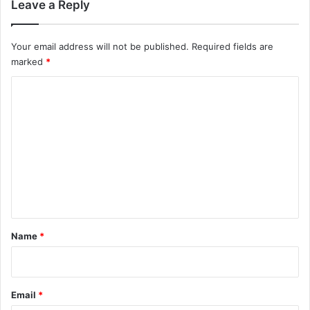
Leave a Reply
Your email address will not be published.
Required fields are
marked
*
C
o
m
m
e
n
t
*
Name
*
Email
*