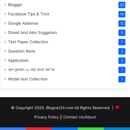
Blogger
20
Facebook Tips & Trick
14
Google Adsense
12
Dhakil And Alim Suggetion
11
Test Paper Collection
7
Question Bank
3
Application
3
আল কুরআন ৩০ পারা বাংলা অর্থ সহ
1
Model test Collection
1
© Copyright 2026, Blognet24.com All Rights Reserved |
Privacy Policy
||
Contact Us/About