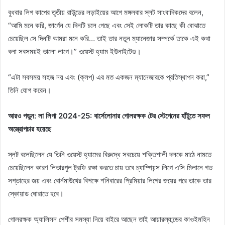
বুধবার লিগ কাপের তৃতীয় রাউন্ডের লড়াইয়ের আগে মঙ্গলবার স্লট সাংবাদিকদের বলেন,
“আমি মনে করি, জার্গেন যে দিনটি চলে গেছে এবং সেই লোকটি তার কাছে কী বোঝাতে
চেয়েছিল সে দিনটি আমরা মনে করি… তাই তার নতুন ম্যানেজার সম্পর্কে তাকে এই কথা
বলা সবসময়ই ভালো লাগে।” ওয়েস্ট হ্যাম ইউনাইটেড।
“এটা সবসময় সহজ নয় এবং (ক্লপ) এর মত একজন ম্যানেজারকে প্রতিস্থাপন করা,”
তিনি যোগ করেন।
আরও পড়ুন: লা লিগা 2024-25: বার্সেলোনার গোলরক্ষক টের স্টেগেনের হাঁটুতে সফল
অস্ত্রোপচার হয়েছে
স্লট বলেছিলেন যে তিনি ওয়েস্ট হ্যামের বিরুদ্ধে সবচেয়ে শক্তিশালী দলকে মাঠে নামতে
চেয়েছিলেন কারণ লিভারপুল ট্রফি রক্ষা করতে চায় তবে চ্যাম্পিয়ন্স লিগে এসি মিলানে গত
সপ্তাহের জয় এবং বোর্নমাউথের বিপক্ষে শনিবারের প্রিমিয়ার লিগের জয়ের পরে তাকে তার
স্কোয়াড ঘোরাতে হবে।
গোলরক্ষক অ্যালিসন পেশীর সমস্যা নিয়ে বাইরে আছেন তাই আয়ারল্যান্ডের কাওইমহিন