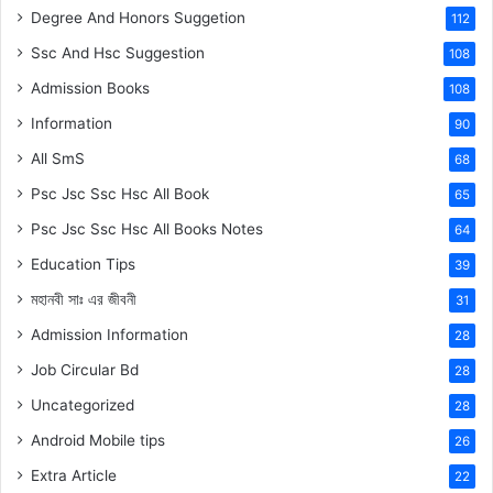
Degree And Honors Suggetion
112
Ssc And Hsc Suggestion
108
Admission Books
108
Information
90
All SmS
68
Psc Jsc Ssc Hsc All Book
65
Psc Jsc Ssc Hsc All Books Notes
64
Education Tips
39
মহানবী
সাঃ
এর জীবনী
31
Admission Information
28
Job Circular Bd
28
Uncategorized
28
Android Mobile tips
26
Extra Article
22