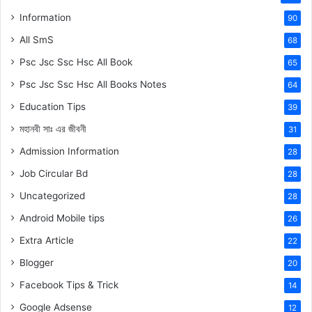
Information
90
All SmS
68
Psc Jsc Ssc Hsc All Book
65
Psc Jsc Ssc Hsc All Books Notes
64
Education Tips
39
মহানবী
সাঃ
এর জীবনী
31
Admission Information
28
Job Circular Bd
28
Uncategorized
28
Android Mobile tips
26
Extra Article
22
Blogger
20
Facebook Tips & Trick
14
Google Adsense
12