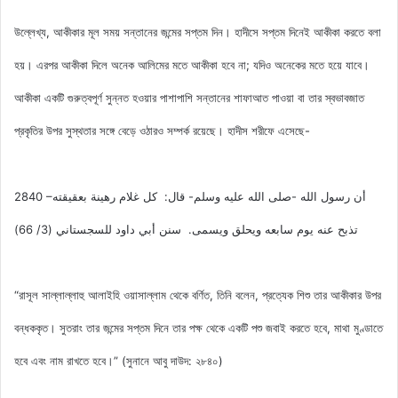
উল্লেখ্য, আকীকার মূল সময় সন্তানের জন্মের সপ্তম দিন। হাদীসে সপ্তম দিনেই আকীকা করতে বলা
হয়। এরপর আকীকা দিলে অনেক আলিমের মতে আকীকা হবে না; যদিও অনেকের মতে হয়ে যাবে।
আকীকা একটি গুরুত্বপূর্ণ সুন্নত হওয়ার পাশাপাশি সন্তানের শাফাআত পাওয়া বা তার স্বভাবজাত
প্রকৃতির উপর সুস্থতার সঙ্গে বেড়ে ওঠারও সম্পর্ক রয়েছে। হাদীস শরীফে এসেছে-
2840 –أن رسول الله -صلى الله عليه وسلم- قال: كل غلام رهينة بعقيقته
تذبح عنه يوم سابعه ويحلق ويسمى. سنن أبي داود للسجستاني (3/ 66)
“রাসূল সাল্লাল্লাহু আলাইহি ওয়াসাল্লাম থেকে বর্ণিত, তিনি বলেন, প্রত্যেক শিশু তার আকীকার উপর
বন্ধককৃত। সুতরাং তার জন্মের সপ্তম দিনে তার পক্ষ থেকে একটি পশু জবাই করতে হবে, মাথা মুণ্ডাতে
হবে এবং নাম রাখতে হবে।” (সুনানে আবু দাউদ: ২৮৪০)