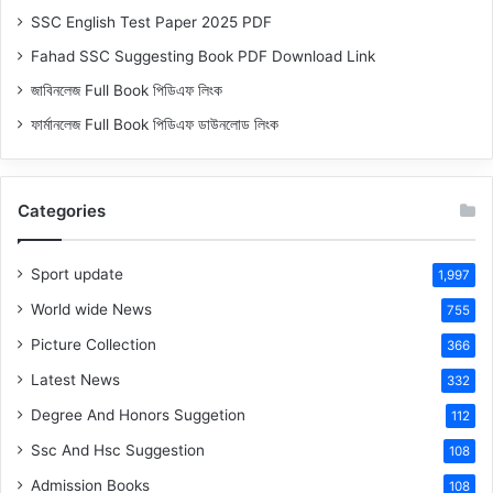
SSC English Test Paper 2025 PDF
Fahad SSC Suggesting Book PDF Download Link
জাবিনলেজ Full Book পিডিএফ লিংক
ফার্মানলেজ Full Book পিডিএফ ডাউনলোড লিংক
Categories
Sport update
1,997
World wide News
755
Picture Collection
366
Latest News
332
Degree And Honors Suggetion
112
Ssc And Hsc Suggestion
108
Admission Books
108