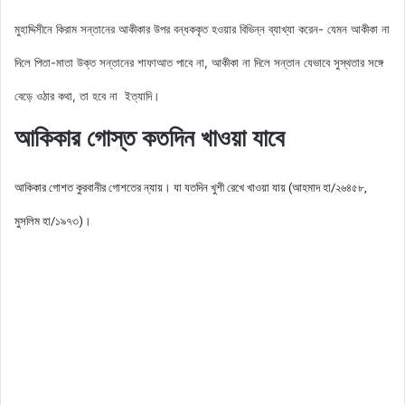
মুহাদ্দিসীনে কিরাম সন্তানের আকীকার উপর বন্ধককৃত হওয়ার বিভিন্ন ব্যাখ্যা করেন- যেমন আকীকা না
দিলে পিতা-মাতা উক্ত সন্তানের শাফাআত পাবে না, আকীকা না দিলে সন্তান যেভাবে সুস্থতার সঙ্গে
বেড়ে ওঠার কথা, তা হবে না ইত্যাদি।
আকিকার গোস্ত কতদিন খাওয়া যাবে
আকিকার গোশত কুরবানীর গোশতের ন্যায়। যা যতদিন খুশী রেখে খাওয়া যায় (আহমাদ হা/২৬৪৫৮,
মুসলিম হা/১৯৭৩)।