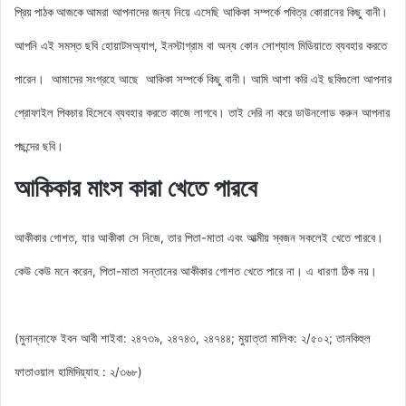
আমরা আপনাদের জন্য নিয়ে এসেছি
আকিকা সম্পর্কে পবিত্র কোরানের কিছু বানী।
প্রিয় পাঠক আজকে
আপনি এই সমস্ত ছবি হোয়াটসঅ্যাপ, ইনস্টাগ্রাম বা অন্য কোন সোশ্যাল মিডিয়াতে ব্যবহার করতে
পারেন। আমাদের সংগ্রহে আছে
আকিকা সম্পর্কে কিছু বানী
। আমি আশা করি এই ছবিগুলো আপনার
প্রোফাইল পিকচার হিসেবে ব্যবহার করতে কাজে লাগবে। তাই দেরি না করে ডাউনলোড করুন আপনার
পছন্দের ছবি।
আকিকার মাংস কারা খেতে পারবে
আকীকার গোশত, যার আকীকা সে নিজে, তার পিতা-মাতা এবং আত্মীয় স্বজন সকলেই খেতে পারবে।
কেউ কেউ মনে করেন, পিতা-মাতা সন্তানের আকীকার গোশত খেতে পারে না। এ ধারণা ঠিক নয়।
(মুনান্নাফে ইবন আবী শাইবা: ২৪৭৩৯, ২৪৭৪৩, ২৪৭৪৪; মুয়াত্তা মালিক: ২/৫০২; তানকিহুল
ফাতাওয়াল হামিদিয়্যাহ : ২/৩৬৮)