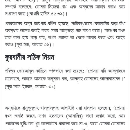
সম্পর্কে বলেছেন, তোমরা নিজেরা খাও এবং অন্যদের আহার করাও আর
সংরক্ষণ করো (বোখারি হাদিস ৫৫ ৬৯)।
কোরআনের অন্য জায়গায় বর্ণিত হয়েছে, সারিবদ্ধভাবে কোরবানির যন্ত্র বাঁধা
অবস্থায় তাদের জবাই করার সময় আল্লাহর নাম স্মরণ করো। অতঃপর যখন
তারা কাত হয়ে পড়ে যায়, তখন তোমরা তা থেকে আহার করো এবং আহার
করাও (সুরা হজ, আয়াত ৩৬)।
কুরবানীর সঠিক নিয়ম
পবিত্র কোরআনুল কারিমে স্পষ্টভাবে বলা হয়েছে: ‘তোমরা যদি আল্লাহকে
ভালোবাস, তাহলে আমাকে অনুসরণ কর, আল্লাহ তোমাদের ভালোবাসবেন।’
(সুরা আল-ইমরান, আয়াত: ৩১)
অন্যদিকে রাসুলুল্লাহ সাল্লাল্লাহু আলাইহি ওয়া সাল্লাম বলেছেন, ‘তোমরা
যখন জবাই করবে, তখন ইহসানের (আসানির) সাথে জবাই করো, আর
তোমাদের ছুরিগুলো খুব ভালোভাবে ধারালো করে না-ও, যাতে তোমরা তোমাদের