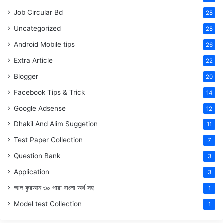
Job Circular Bd
28
Uncategorized
28
Android Mobile tips
26
Extra Article
22
Blogger
20
Facebook Tips & Trick
14
Google Adsense
12
Dhakil And Alim Suggetion
11
Test Paper Collection
7
Question Bank
3
Application
3
আল কুরআন ৩০ পারা বাংলা অর্থ সহ
1
Model test Collection
1