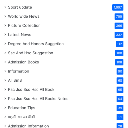
Sport update
1,997
World wide News
755
Picture Collection
366
Latest News
332
Degree And Honors Suggetion
112
Ssc And Hsc Suggestion
108
Admission Books
108
Information
90
All SmS
68
Psc Jsc Ssc Hsc All Book
65
Psc Jsc Ssc Hsc All Books Notes
64
Education Tips
39
মহানবী
সাঃ
এর জীবনী
31
Admission Information
28