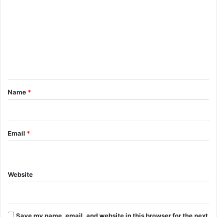
o
m
m
e
n
t
*
Name
*
Email
*
Website
Save my name, email, and website in this browser for the next