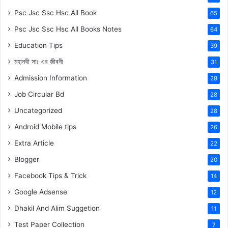
Psc Jsc Ssc Hsc All Book
65
Psc Jsc Ssc Hsc All Books Notes
64
Education Tips
39
মহানবী
সাঃ
এর জীবনী
31
Admission Information
28
Job Circular Bd
28
Uncategorized
28
Android Mobile tips
26
Extra Article
22
Blogger
20
Facebook Tips & Trick
14
Google Adsense
12
Dhakil And Alim Suggetion
11
Test Paper Collection
7