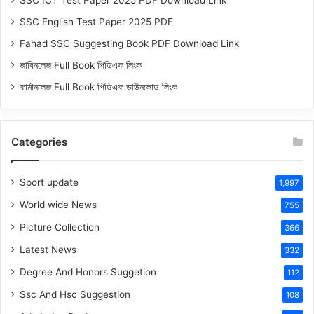
SSC ICT Test Paper 2025 PDF Download Link
SSC English Test Paper 2025 PDF
Fahad SSC Suggesting Book PDF Download Link
জাবিনলেজ Full Book পিডিএফ লিংক
ফার্মানলেজ Full Book পিডিএফ ডাউনলোড লিংক
Categories
Sport update
1,997
World wide News
755
Picture Collection
366
Latest News
332
Degree And Honors Suggetion
112
Ssc And Hsc Suggestion
108