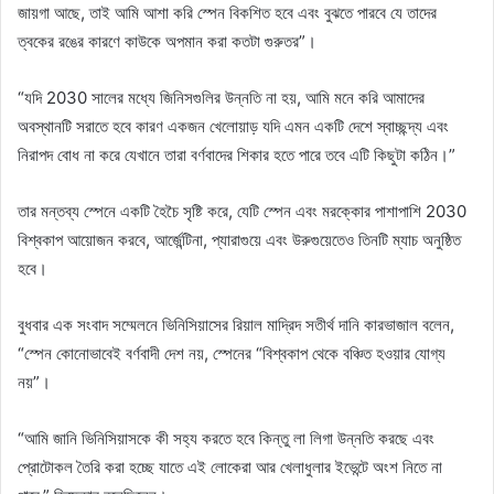
জায়গা আছে, তাই আমি আশা করি স্পেন বিকশিত হবে এবং বুঝতে পারবে যে তাদের
ত্বকের রঙের কারণে কাউকে অপমান করা কতটা গুরুতর”।
“যদি 2030 সালের মধ্যে জিনিসগুলির উন্নতি না হয়, আমি মনে করি আমাদের
অবস্থানটি সরাতে হবে কারণ একজন খেলোয়াড় যদি এমন একটি দেশে স্বাচ্ছন্দ্য এবং
নিরাপদ বোধ না করে যেখানে তারা বর্ণবাদের শিকার হতে পারে তবে এটি কিছুটা কঠিন।”
তার মন্তব্য স্পেনে একটি হৈচৈ সৃষ্টি করে, যেটি স্পেন এবং মরক্কোর পাশাপাশি 2030
বিশ্বকাপ আয়োজন করবে, আর্জেন্টিনা, প্যারাগুয়ে এবং উরুগুয়েতেও তিনটি ম্যাচ অনুষ্ঠিত
হবে।
বুধবার এক সংবাদ সম্মেলনে ভিনিসিয়াসের রিয়াল মাদ্রিদ সতীর্থ দানি কারভাজাল বলেন,
“স্পেন কোনোভাবেই বর্ণবাদী দেশ নয়, স্পেনের “বিশ্বকাপ থেকে বঞ্চিত হওয়ার যোগ্য
নয়”।
“আমি জানি ভিনিসিয়াসকে কী সহ্য করতে হবে কিন্তু লা লিগা উন্নতি করছে এবং
প্রোটোকল তৈরি করা হচ্ছে যাতে এই লোকেরা আর খেলাধুলার ইভেন্টে অংশ নিতে না