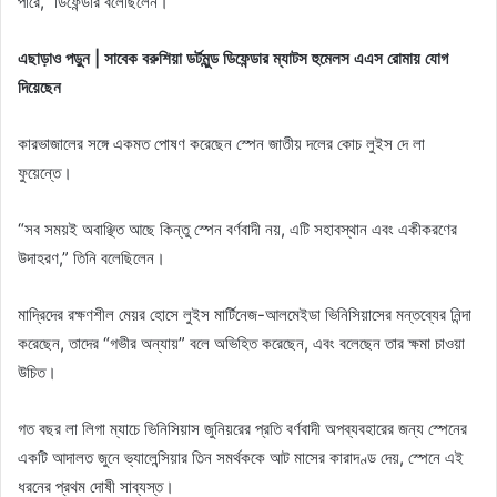
পারে,” ডিফেন্ডার বলেছিলেন।
এছাড়াও পড়ুন | সাবেক বরুশিয়া ডর্টমুন্ড ডিফেন্ডার ম্যাটস হুমেলস এএস রোমায় যোগ
দিয়েছেন
কারভাজালের সঙ্গে একমত পোষণ করেছেন স্পেন জাতীয় দলের কোচ লুইস দে লা
ফুয়েন্তে।
“সব সময়ই অবাঞ্ছিত আছে কিন্তু স্পেন বর্ণবাদী নয়, এটি সহাবস্থান এবং একীকরণের
উদাহরণ,” তিনি বলেছিলেন।
মাদ্রিদের রক্ষণশীল মেয়র হোসে লুইস মার্টিনেজ-আলমেইডা ভিনিসিয়াসের মন্তব্যের নিন্দা
করেছেন, তাদের “গভীর অন্যায়” বলে অভিহিত করেছেন, এবং বলেছেন তার ক্ষমা চাওয়া
উচিত।
গত বছর লা লিগা ম্যাচে ভিনিসিয়াস জুনিয়রের প্রতি বর্ণবাদী অপব্যবহারের জন্য স্পেনের
একটি আদালত জুনে ভ্যালেন্সিয়ার তিন সমর্থককে আট মাসের কারাদণ্ড দেয়, স্পেনে এই
ধরনের প্রথম দোষী সাব্যস্ত।