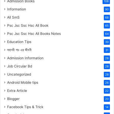
Admission Books
108
Information
90
All SmS
68
Psc Jsc Ssc Hsc All Book
65
Psc Jsc Ssc Hsc All Books Notes
64
Education Tips
39
মহানবী
সাঃ
এর জীবনী
31
Admission Information
28
Job Circular Bd
28
Uncategorized
28
Android Mobile tips
26
Extra Article
22
Blogger
20
Facebook Tips & Trick
14