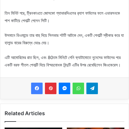
তিন মিনিট পরে, ট্রিনকাওতে জোসকো গ্যাভারদিওলের র‍্যাশ ফাউলের ​​ফলে এডারসনকে
পাশ কাটিয়ে পেনাল্টি পেলেন সিটি।
উসমানে ডিওমান্ডে তার বাহু দিয়ে সিলভার শটটি আটকে দেন, একটি পেনাল্টি স্বীকার করে যা
হালান্ড বারের বিরুদ্ধে ভেঙে দেয়।
এটি আমোরিমের রাত ছিল, এবং 80তম মিনিটে গেনি ক্যাটামোতে নুনেসের ফাউলের ​​পরে
একটি বরফ শীতল পেনাল্টি দিয়ে বিস্ময়বোধক বিন্দুটি এটির উপর রেখেছিলেন জিওকেরেস।
Messenger
WhatsApp
Telegram
Related Articles