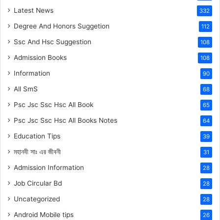
Latest News
332
Degree And Honors Suggetion
112
Ssc And Hsc Suggestion
108
Admission Books
108
Information
90
All SmS
68
Psc Jsc Ssc Hsc All Book
65
Psc Jsc Ssc Hsc All Books Notes
64
Education Tips
39
মহানবী
সাঃ
এর জীবনী
31
Admission Information
28
Job Circular Bd
28
Uncategorized
28
Android Mobile tips
26