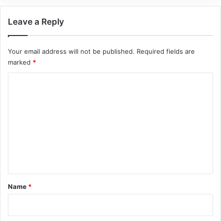
Leave a Reply
Your email address will not be published.
Required fields are
marked
*
C
o
m
m
e
n
t
*
Name
*