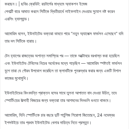
করছেন। | ছবির ক্রেডিট: রয়টার্সের মাধ্যমে অ্যাকশন ইমেজ
পেনাল্টি বারে আঘাত করলে সিটিকে দ্বিতীয়ার্ধে লাইফলাইন দেওয়ার সুযোগ নষ্ট করেন
এরলিং হ্যাল্যান্ড।
আমোরিম বলেন, ইউনাইটেড ভক্তরা ভাবতে পারে “নতুন অ্যালেক্স ফার্গুসন এসেছেন” যদি
তার দল সিটিকে হারায়।
টেন হ্যাগের রাজত্বের অশান্ত সমাপ্তির পর — তাকে অক্টোবরে বরখাস্ত করা হয়েছিল
এবং ইউনাইটেড টেবিলের নিচের অর্ধেকের মধ্যে পড়েছিল — আমোরিম স্পষ্টতই ফার্গুসন
যুগে তারা যে গৌরব উপভোগ করেছিল তা ক্লাবটিকে পুনরুদ্ধার করার জন্য একটি বিশাল
কাজের মুখোমুখি।
ইউনাইটেডের কিংবদন্তি প্রাক্তন বসের সাথে তুলনা আপাতত বাদ দেওয়া উচিত, তবে
স্পোর্টিংয়ের উত্সাহী বিজয়ের জন্য ভক্তরা তার আগমনের দিনগুলি গুনতে থাকবে।
আমোরিম, যিনি স্পোর্টিংকে চার বছরে দুটি পর্তুগিজ শিরোপা জিতেছেন, 24 নভেম্বর
ইপসউইচে তার প্রথম ইউনাইটেড খেলার দায়িত্ব নিতে প্রস্তুত।