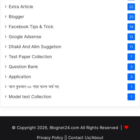
Extra Article
22
Blogger
20
Facebook Tips & Trick
14
Google Adsense
12
Dhakil And Alim Suggetion
11
Test Paper Collection
7
Question Bank
3
Application
3
আল কুরআন ৩০ পারা বাংলা অর্থ সহ
1
Model test Collection
1
© Copyright 2026, Blognet24.com All Rights Reserved |
Privacy Policy
||
Contact Us/About