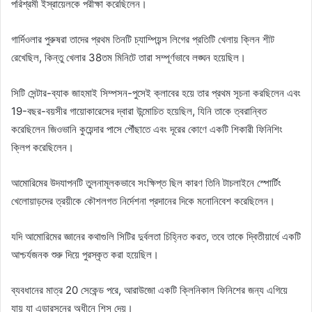
পরিশ্রমী ইস্রায়েলকে পরীক্ষা করেছিলেন।
গার্দিওলার পুরুষরা তাদের প্রথম তিনটি চ্যাম্পিয়ন্স লিগের প্রতিটি খেলায় ক্লিন শীট
রেখেছিল, কিন্তু খেলার 38তম মিনিটে তারা সম্পূর্ণভাবে লঙ্ঘন হয়েছিল।
সিটি সেন্টার-ব্যাক জাহমাই সিম্পসন-পুসেই ক্লাবের হয়ে তার প্রথম সূচনা করছিলেন এবং
19-বছর-বয়সীর গায়োকারেসের দ্বারা উন্মোচিত হয়েছিল, যিনি তাকে ত্বরান্বিত
করেছিলেন জিওভানি কুয়েন্দার পাসে পৌঁছাতে এবং দূরের কোণে একটি শিকারী ফিনিশিং
ক্লিপ করেছিলেন।
আমোরিমের উদযাপনটি তুলনামূলকভাবে সংক্ষিপ্ত ছিল কারণ তিনি টাচলাইনে স্পোর্টিং
খেলোয়াড়দের ত্রয়ীকে কৌশলগত নির্দেশনা প্রদানের দিকে মনোনিবেশ করেছিলেন।
যদি আমোরিমের জ্ঞানের কথাগুলি সিটির দুর্বলতা চিহ্নিত করত, তবে তাকে দ্বিতীয়ার্ধে একটি
আশ্চর্যজনক শুরু দিয়ে পুরস্কৃত করা হয়েছিল।
ব্যবধানের মাত্র 20 সেকেন্ড পরে, আরাউজো একটি ক্লিনিকাল ফিনিশের জন্য এগিয়ে
যায় যা এডারসনের অধীনে শিস দেয়।