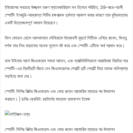
ইউরোপের সবচেয়ে উজ্জ্বল তরুণ ম্যানেজারিয়াল মন হিসেবে পরিচিত, 39-বছর-বয়সী
স্পোর্টিং ইনজুরি-আক্রান্ত সিটির রক্ষণাত্মক দুর্বলতা প্রকাশ করার কারণে তার বুদ্ধিমত্তার
একটি উত্তেজনাপূর্ণ আভাস দিয়েছেন।
ফিল ফোডেন হোসে আলভালাদে স্টেডিয়ামে উদ্বোধনী মুহুর্তে সিটিকে এগিয়ে রাখেন, কিন্তু
দর্শক তার লিড বাড়ানোর অনেক সুযোগ নষ্ট করে এবং স্পোর্টিং এটিকে অর্থ প্রদান করে।
হাফ টাইমের আগে জিওকেরেস সমতা আনেন, এবং ম্যাক্সিমিলিয়ানো আরাউজো বিরতির পরে
স্পোর্টিং-এর দ্বিতীয়টি জিতে নেন জিওকেরেসের পেনাল্টি দুটি পেনাল্টি দিয়ে তাদের অবিশ্বাস্য
লড়াইয়ে বাধা দেয়।
স্পোর্টিং সিপির ভিক্টর জিওকেরেস এবং কোচ রুবেন আমোরিম ম্যাচের পর উদযাপন
করছেন। | ছবির ক্রেডিট: রয়টার্সের মাধ্যমে অ্যাকশন ইমেজ
স্পোর্টিং সিপির ভিক্টর জিওকেরেস এবং কোচ রুবেন আমোরিম ম্যাচের পর উদযাপন