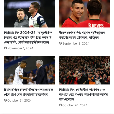
প্রিমিয়ার লিগ 2024-25: আন্তর্জাতিক
উয়েফা নেশনস লিগ: পর্তুগাল স্কটল্যান্ডকে
বিরতির পরে টটেনহ্যাম হটস্পার্সের ভ্যান ডি
হারানোর লক্ষ্যে রোনালদো, ফার্নান্দেস
ভেন আউট, পোস্টেকোগ্লু নিশ্চিত করেছে
September 8, 2024
November 1, 2024
রিয়াল মাদ্রিদ তারকা কিলিয়ান এমবাপ্পের কাছ
প্রিমিয়ার লিগ: বোর্নমাউথে আর্সেনাল ২-০
থেকে চাপে গোল চান কার্লো আনচেলত্তি
ব্যবধানে হেরে যাওয়ার কারণে সালিবা সরাসরি
লাল দেখেছেন
October 21, 2024
October 20, 2024