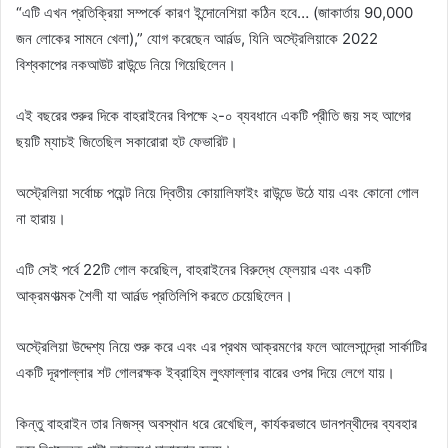
“এটি এখন প্রতিক্রিয়া সম্পর্কে কারণ ইন্দোনেশিয়া কঠিন হবে… (জাকার্তায় 90,000
জন লোকের সামনে খেলা),” যোগ করেছেন আর্নল্ড, যিনি অস্ট্রেলিয়াকে 2022
বিশ্বকাপের নকআউট রাউন্ডে নিয়ে গিয়েছিলেন।
এই বছরের শুরুর দিকে বাহরাইনের বিপক্ষে ২-০ ব্যবধানে একটি প্রীতি জয় সহ আগের
ছয়টি ম্যাচই জিতেছিল সকারোরা হট ফেভারিট।
অস্ট্রেলিয়া সর্বোচ্চ পয়েন্ট নিয়ে দ্বিতীয় কোয়ালিফাইং রাউন্ডে উঠে যায় এবং কোনো গোল
না হারায়।
এটি সেই পর্বে 22টি গোল করেছিল, বাহরাইনের বিরুদ্ধে ফ্লেয়ার এবং একটি
আক্রমণাত্মক শৈলী যা আর্নল্ড প্রতিলিপি করতে চেয়েছিলেন।
অস্ট্রেলিয়া উদ্দেশ্য নিয়ে শুরু করে এবং এর প্রথম আক্রমণের ফলে আলেসান্দ্রো সার্কাটির
একটি দূরপাল্লার শট গোলরক্ষক ইব্রাহিম লুৎফাল্লার বারের ওপর দিয়ে লেগে যায়।
কিন্তু বাহরাইন তার নিজস্ব অবস্থান ধরে রেখেছিল, কার্যকরভাবে ডানপন্থীদের ব্যবহার