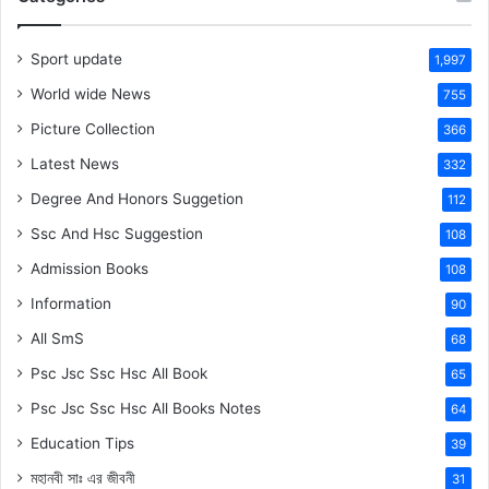
Sport update
1,997
World wide News
755
Picture Collection
366
Latest News
332
Degree And Honors Suggetion
112
Ssc And Hsc Suggestion
108
Admission Books
108
Information
90
All SmS
68
Psc Jsc Ssc Hsc All Book
65
Psc Jsc Ssc Hsc All Books Notes
64
Education Tips
39
মহানবী
সাঃ
এর জীবনী
31