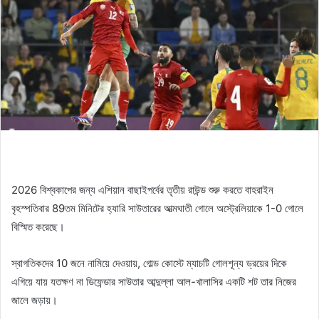
2026 বিশ্বকাপের জন্য এশিয়ান বাছাইপর্বের তৃতীয় রাউন্ড শুরু করতে বাহরাইন
বৃহস্পতিবার 89তম মিনিটের হ্যারি সাউতারের আত্মঘাতী গোলে অস্ট্রেলিয়াকে 1-0 গোলে
বিস্মিত করেছে।
স্বাগতিকদের 10 জনে নামিয়ে দেওয়ায়, গোল্ড কোস্টে ম্যাচটি গোলশূন্য ড্রয়ের দিকে
এগিয়ে যায় যতক্ষণ না ডিফেন্ডার সাউতার আব্দুল্লা আল-খালাসির একটি শট তার নিজের
জালে জড়ায়।