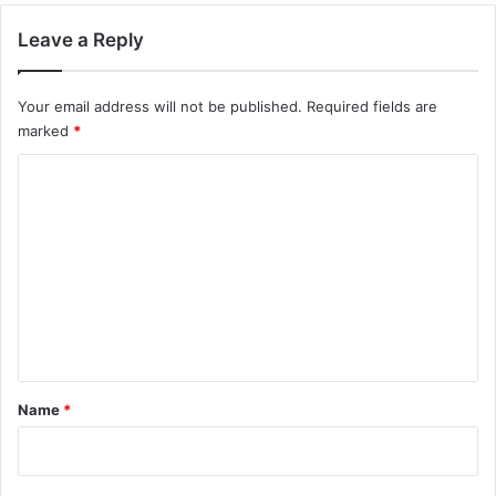
Leave a Reply
Your email address will not be published.
Required fields are
marked
*
C
o
m
m
e
n
t
*
Name
*