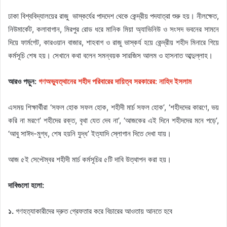
ঢাকা বিশ্ববিদ্যালয়ের রাজু ভাস্কর্যের পাদদেশ থেকে কেন্দ্রীয় পদযাত্রা শুরু হয়। নীলক্ষেত,
নিউমার্কেট, কলাবাগান, মিরপুর রোড ধরে মানিক মিয়া অ্যাভিনিউ ও সংসদ ভবনের সামনে
দিয়ে ফার্মগেট, কারওয়ান বাজার, শাহবাগ ও রাজু ভাস্কর্য হয়ে কেন্দ্রীয় শহীদ মিনারে গিয়ে
কর্মসূচি শেষ হয়। সেখানে কথা বলেন সমন্বয়ক সারজিস আলম ও হাসনাত আব্দুল্লাহ।
আরও পড়ুন:
গণঅভ্যুত্থানের শহীদ পরিবারের দায়িত্ব সরকারের: নাহিদ ইসলাম
এসময় শিক্ষার্থীরা ‘সফল হোক সফল হোক, শহীদী মার্চ সফল হোক’, ‘শহীদদের কারণে, ভয়
করি না মরণে’ শহীদের রক্ত, বৃথা যেত দেব না’, ‘আজকের এই দিনে শহীদদের মনে পড়ে’,
‘আবু সাঈদ-মুগ্ধ, শেষ হয়নি যুদ্ধ’ ইত্যাদি স্লোগান দিতে দেখা যায়।
আজ ৫ই সেপ্টেম্বর শহীদী মার্চ কর্মসূচির ৫টি দাবি উত্থাপন করা হয়।
দাবিগুলো হলো:
১.
গণহত্যাকারীদের দ্রুত গ্রেফতার করে বিচারের আওতায় আনতে হবে