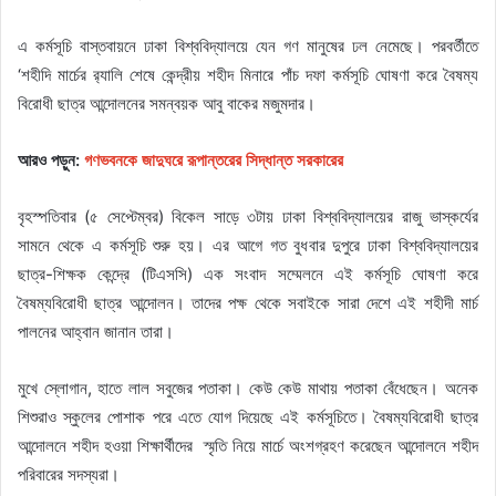
এ কর্মসূচি বাস্তবায়নে ঢাকা বিশ্ববিদ্যালয়ে যেন গণ মানুষের ঢল নেমেছে। পরবর্তীতে
‘শহীদি মার্চের র‍্যালি শেষে কেন্দ্রীয় শহীদ মিনারে পাঁচ দফা কর্মসূচি ঘোষণা করে বৈষম্য
বিরোধী ছাত্র আন্দোলনের সমন্বয়ক আবু বাকের মজুমদার।
আরও পড়ুন:
গণভবনকে জাদুঘরে রূপান্তরের সিদ্ধান্ত সরকারের
বৃহস্পতিবার (৫ সেপ্টেম্বর) বিকেল সাড়ে ৩টায় ঢাকা বিশ্ববিদ্যালয়ের রাজু ভাস্কর্যের
সামনে থেকে এ কর্মসূচি শুরু হয়। এর আগে গত বুধবার দুপুরে ঢাকা বিশ্ববিদ্যালয়ের
ছাত্র-শিক্ষক কেন্দ্রে (টিএসসি) এক সংবাদ সম্মেলনে এই কর্মসূচি ঘোষণা করে
বৈষম্যবিরোধী ছাত্র আন্দোলন। তাদের পক্ষ থেকে সবাইকে সারা দেশে এই শহীদী মার্চ
পালনের আহ্বান জানান তারা।
মুখে স্লোগান, হাতে লাল সবুজের পতাকা। কেউ কেউ মাথায় পতাকা বেঁধেছেন। অনেক
শিশুরাও স্কুলের পোশাক পরে এতে যোগ দিয়েছে এই কর্মসূচিতে। বৈষম্যবিরোধী ছাত্র
আন্দোলনে শহীদ হওয়া শিক্ষার্থীদের স্মৃতি নিয়ে মার্চে অংশগ্রহণ করেছেন আন্দোলনে শহীদ
পরিবারের সদস্যরা।