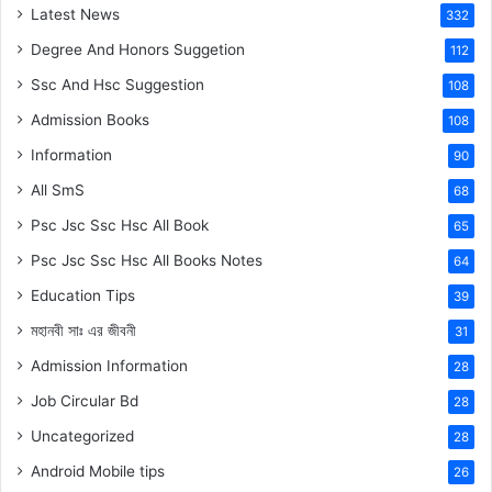
Latest News
332
Degree And Honors Suggetion
112
Ssc And Hsc Suggestion
108
Admission Books
108
Information
90
All SmS
68
Psc Jsc Ssc Hsc All Book
65
Psc Jsc Ssc Hsc All Books Notes
64
Education Tips
39
মহানবী
সাঃ
এর জীবনী
31
Admission Information
28
Job Circular Bd
28
Uncategorized
28
Android Mobile tips
26