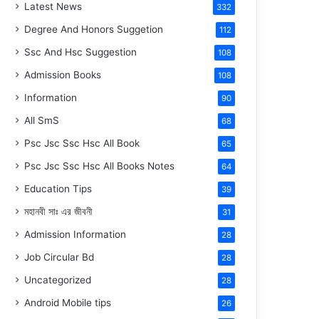
Latest News
332
Degree And Honors Suggetion
112
Ssc And Hsc Suggestion
108
Admission Books
108
Information
90
All SmS
68
Psc Jsc Ssc Hsc All Book
65
Psc Jsc Ssc Hsc All Books Notes
64
Education Tips
39
মহানবী
সাঃ
এর জীবনী
31
Admission Information
28
Job Circular Bd
28
Uncategorized
28
Android Mobile tips
26