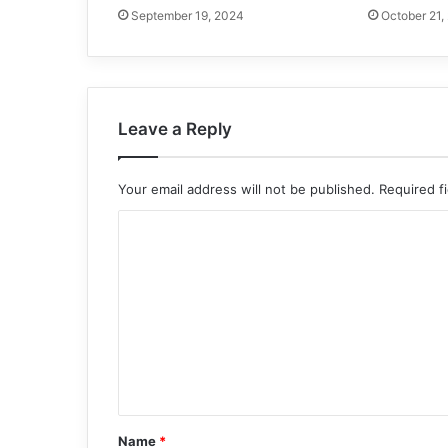
September 19, 2024
October 21,
Leave a Reply
Your email address will not be published.
Required f
C
o
m
m
e
n
t
*
Name
*