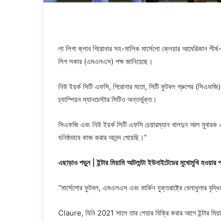
লা লিগা ক্লাব গিরোনার সহ-মালিক মার্সেলো ক্লেয়ার আমেরিকান শীর্
লিগ সকার (এমএলএস) পক্ষ জানিয়েছে।
নিউ ইয়র্ক সিটি এফসি, গিরোনার মতো, সিটি ফুটবল গ্রুপের (সিএফজি) হো
চ্যাম্পিয়ন ম্যানচেস্টার সিটিও অন্তর্ভুক্ত।
সিএফজি এবং নিউ ইয়র্ক সিটি এফসি চেয়ারম্যান খালদুন আল মুবারক এক
ঘনিষ্ঠভাবে কাজ করার আনন্দ পেয়েছি।”
এছাড়াও পড়ুন | ইন্টার মিয়ামি আটলান্টা ইউনাইটেডের মুখোমুখি হওয়া
“মার্সেলোর ফুটবল, এমএলএস এবং মার্কিন যুক্তরাষ্ট্রে খেলাধুলার বৃদ
Claure, যিনি 2021 সালে তার শেয়ার বিক্রি করার আগে ইন্টার মিয়