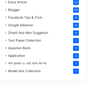
Extra Article
22
Blogger
20
Facebook Tips & Trick
14
Google Adsense
12
Dhakil And Alim Suggetion
11
Test Paper Collection
7
Question Bank
3
Application
3
আল কুরআন ৩০ পারা বাংলা অর্থ সহ
1
Model test Collection
1