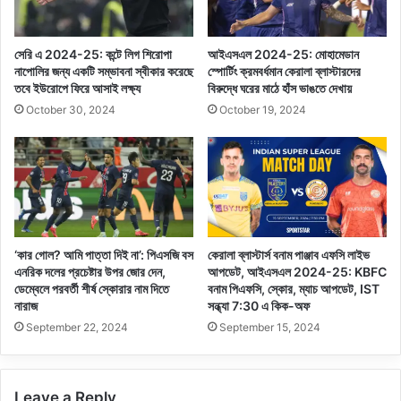
সেরি এ 2024-25: কন্টে লিগ শিরোপা
আইএসএল 2024-25: মোহামেডান
নাপোলির জন্য একটি সম্ভাবনা স্বীকার করেছে
স্পোর্টিং ক্রমবর্ধমান কেরালা ব্লাস্টারদের
তবে ইউরোপে ফিরে আসাই লক্ষ্য
বিরুদ্ধে ঘরের মাঠে হাঁস ভাঙতে দেখায়
October 30, 2024
October 19, 2024
‘কার গোল? আমি পাত্তা দিই না’: পিএসজি বস
কেরালা ব্লাস্টার্স বনাম পাঞ্জাব এফসি লাইভ
এনরিক দলের প্রচেষ্টার উপর জোর দেন,
আপডেট, আইএসএল 2024-25: KBFC
ডেম্বেলে পরবর্তী শীর্ষ স্কোরার নাম দিতে
বনাম পিএফসি, স্কোর, ম্যাচ আপডেট, IST
নারাজ
সন্ধ্যা 7:30 এ কিক-অফ
September 22, 2024
September 15, 2024
Leave a Reply