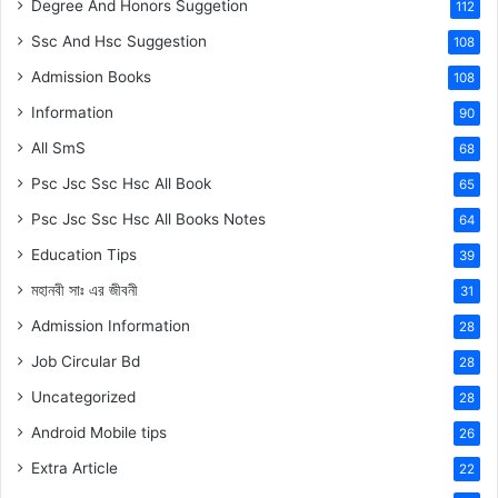
Degree And Honors Suggetion
112
Ssc And Hsc Suggestion
108
Admission Books
108
Information
90
All SmS
68
Psc Jsc Ssc Hsc All Book
65
Psc Jsc Ssc Hsc All Books Notes
64
Education Tips
39
মহানবী
সাঃ
এর জীবনী
31
Admission Information
28
Job Circular Bd
28
Uncategorized
28
Android Mobile tips
26
Extra Article
22