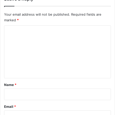
Your email address will not be published.
Required fields are
marked
*
C
o
m
m
e
n
t
*
Name
*
Email
*