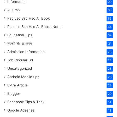
Information
90
All SmS
68
Psc Jsc Ssc Hsc All Book
65
Psc Jsc Ssc Hsc All Books Notes
64
Education Tips
39
মহানবী
সাঃ
এর জীবনী
31
Admission Information
28
Job Circular Bd
28
Uncategorized
28
Android Mobile tips
26
Extra Article
22
Blogger
20
Facebook Tips & Trick
14
Google Adsense
12