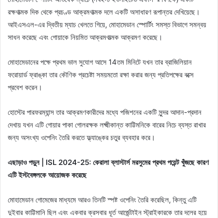
রক্ষণাত্মক দিক থেকে প্রচণ্ড আক্রমণাত্মক দলে একটি অসাধারণ রূপান্তর দেখিয়েছে।
আইএসএল-এর দ্বিতীয় ম্যাচ খেলতে গিয়ে, মোহামেডান স্পোর্টিং সমস্ত বিভাগে সমন্বয়
সাধন করেছে এবং গোয়াকে নিয়মিত আক্রমণাত্মক আক্রমণ করেছে।
মোহামেডানের পক্ষে প্রথম ভাল সুযোগ আসে 14তম মিনিটে যখন তার ব্রাজিলিয়ান
ফরোয়ার্ড ফ্রাঙ্কা তার কৌণিক প্রচেষ্টা সময়মতো রক্ষা করার জন্য প্রতিপক্ষের বক্সে
প্রবেশ করেন।
হোস্টের পারফরম্যান্স তার আক্রমণকারীদের মধ্যে পজিশনের একটি সুন্দর আদান-প্রদান
দেখায় যখন এটি গোয়ার পাকা গোলরক্ষক লক্ষ্মীকান্ত কাট্টিমনিকে বারের নিচে ব্যস্ত রাখার
জন্য অসংখ্য ওপেনিং তৈরি করতে ফ্ল্যাঙ্কের চতুর ব্যবহার করে।
এছাড়াও পড়ুন | ISL 2024-25: কেরালা ব্লাস্টার্স মরসুমের প্রথম পয়েন্ট খুঁজছে কারণ
এটি ইস্টবেঙ্গলকে আয়োজক করেছে
মোহামেডান গোমেজের মাধ্যমে আরও তিনটি স্পষ্ট ওপেনিং তৈরি করেছিল, কিন্তু এটি
দুইবার কাট্টিমানি ছিল এবং একবার ক্রসবার ধূর্ত আর্জেন্টাইন স্ট্রাইকারকে তার দলের হয়ে