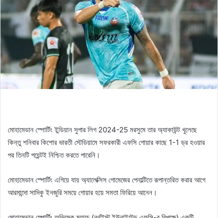
মোহামেডান স্পোর্টিং ইন্ডিয়ান সুপার লিগ 2024-25 মরসুমে তার অ্যাকাউন্ট খুলেছে
কিন্তু শনিবার কিশোর ভারতী স্টেডিয়ামে সফরকারী এফসি গোয়ার কাছে 1-1 ড্র হওয়ার
পর তিনটি পয়েন্টই নিশ্চিত করতে পারেনি।
মোহামেডান স্পোর্টিং এগিয়ে যায় অ্যালেক্সিস গোমেজের পেনাল্টিতে রূপান্তরিত করার আগে
আরমান্দো সাদিকু ইনজুরি সময়ে গোয়ার হয়ে সমতা ফিরিয়ে আনেন।
মোহামেডান স্পোর্টিং অভিষেক ম্যাচে (নর্থইস্ট ইউনাইটেড এফসি-র বিপক্ষে) একটি