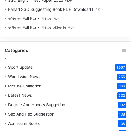
SSC English Test Paper 2025 PDF
Fahad SSC Suggesting Book PDF Download Link
জাবিনলেজ Full Book পিডিএফ লিংক
ফার্মানলেজ Full Book পিডিএফ ডাউনলোড লিংক
Categories
Sport update
1,997
World wide News
755
Picture Collection
366
Latest News
332
Degree And Honors Suggetion
112
Ssc And Hsc Suggestion
108
Admission Books
108