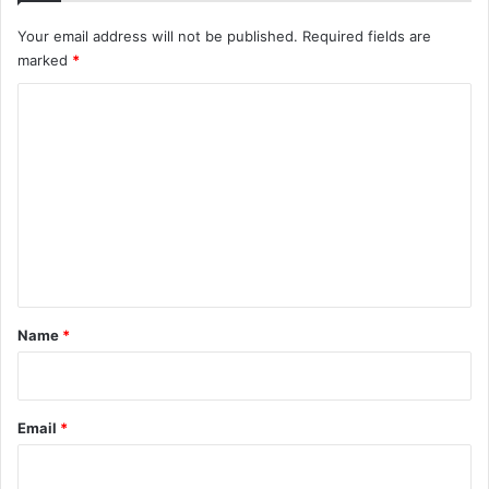
Your email address will not be published.
Required fields are
marked
*
C
o
m
m
e
n
t
*
Name
*
Email
*