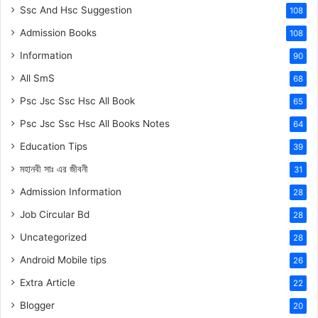
Ssc And Hsc Suggestion
108
Admission Books
108
Information
90
All SmS
68
Psc Jsc Ssc Hsc All Book
65
Psc Jsc Ssc Hsc All Books Notes
64
Education Tips
39
মহানবী
সাঃ
এর জীবনী
31
Admission Information
28
Job Circular Bd
28
Uncategorized
28
Android Mobile tips
26
Extra Article
22
Blogger
20