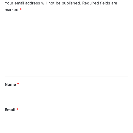
Your email address will not be published.
Required fields are
marked
*
C
o
m
m
e
n
t
*
Name
*
Email
*