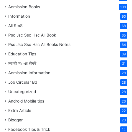
Admission Books
108
Information
90
All SmS
68
Psc Jsc Ssc Hsc All Book
65
Psc Jsc Ssc Hsc All Books Notes
64
Education Tips
39
মহানবী
সাঃ
এর জীবনী
31
Admission Information
28
Job Circular Bd
28
Uncategorized
28
Android Mobile tips
26
Extra Article
22
Blogger
20
Facebook Tips & Trick
14