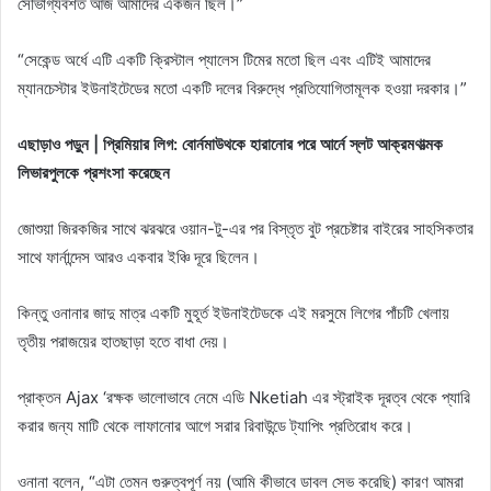
সৌভাগ্যবশত আজ আমাদের একজন ছিল।”
“সেকেন্ড অর্ধে এটি একটি ক্রিস্টাল প্যালেস টিমের মতো ছিল এবং এটিই আমাদের
ম্যানচেস্টার ইউনাইটেডের মতো একটি দলের বিরুদ্ধে প্রতিযোগিতামূলক হওয়া দরকার।”
এছাড়াও পড়ুন | প্রিমিয়ার লিগ: বোর্নমাউথকে হারানোর পরে আর্নে স্লট আক্রমণাত্মক
লিভারপুলকে প্রশংসা করেছেন
জোশুয়া জিরকজির সাথে ঝরঝরে ওয়ান-টু-এর পর বিস্তৃত বুট প্রচেষ্টার বাইরের সাহসিকতার
সাথে ফার্নান্দেস আরও একবার ইঞ্চি দূরে ছিলেন।
কিন্তু ওনানার জাদু মাত্র একটি মুহূর্ত ইউনাইটেডকে এই মরসুমে লিগের পাঁচটি খেলায়
তৃতীয় পরাজয়ের হাতছাড়া হতে বাধা দেয়।
প্রাক্তন Ajax ‘রক্ষক ভালোভাবে নেমে এডি Nketiah এর স্ট্রাইক দূরত্ব থেকে প্যারি
করার জন্য মাটি থেকে লাফানোর আগে সরার রিবাউন্ডে ট্যাপিং প্রতিরোধ করে।
ওনানা বলেন, “এটা তেমন গুরুত্বপূর্ণ নয় (আমি কীভাবে ডাবল সেভ করেছি) কারণ আমরা