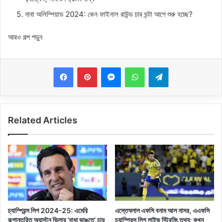
দাবা অলিম্পিয়াড 2024: কেন ফাইনাল রাউন্ড চার ঘন্টা আগে শুরু হচ্ছে?
আরও গল্প পড়ুন
Messenger
WhatsApp
Telegram
Related Articles
চ্যাম্পিয়ন্স লিগ 2024-25: এমেরি
এস্তেঘলাল এফসি বনাম আল নাসর, এএফসি
রূপান্তরিত অ্যাস্টন ভিলায় ‘বাধা ভাঙতে’ চায়
চ্যাম্পিয়ন্স লিগ লাইভ স্ট্রিমিং তথ্য: কখন,