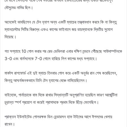
মে মাসে সেলহার্স্ট পার্কে শেষ সফরের অপমান ইউনাইটেডের জন্য একটি ঝামেলাপূর্ণ
মৌসুমের নাদির ছিল।
অনেকেই ভাবছিলেন যে টেন হ্যাগ অন্য একটি ম্যাচের তত্ত্বাবধান করবে কি না কিন্তু
ম্যানচেস্টার সিটির বিরুদ্ধে এফএ কাপের ফাইনালে জয় ডাচম্যানকে দ্বিতীয় সুযোগ
দিয়েছে।
গত সপ্তাহে 10 গোল করার পর রেড ডেভিলরা এবার দক্ষিণ লন্ডনে পৌঁছেছে সাউদাম্পটনকে
3-0 এবং বার্নসলেকে 7-0 গোলে হারিয়ে লিগ কাপের মধ্য সপ্তাহে।
মার্কাস রাশফোর্ড এই দুই ম্যাচে তিনবার গোল করে একটি অনুর্বর রান শেষ করেছিলেন,
কিন্তু আশ্চর্যজনকভাবে তিনি টেন হ্যাগের বেঞ্চে নামিয়েছিলেন।
যাইহোক, গার্নাচোকে বাম দিকে রাখার সিদ্ধান্তটি অনুপ্রাণিত হয়েছিল কারণ আর্জেন্টিনা
চূড়ান্ত স্পর্শ প্রয়োগ না করেই প্রাসাদকে প্রথম দিকে ছিঁড়ে ফেলেছিল।
প্রাক্তন ইউনাইটেড গোলরক্ষক ডিন হেন্ডারসন হাফ টাইমের আগে ঈগলদের খেলায়
রাখেন।