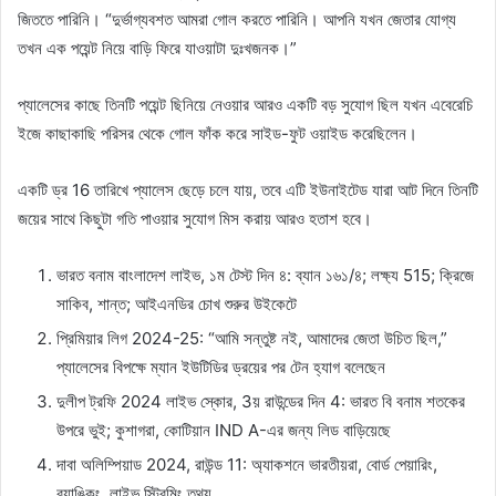
জিততে পারিনি। “দুর্ভাগ্যবশত আমরা গোল করতে পারিনি। আপনি যখন জেতার যোগ্য
তখন এক পয়েন্ট নিয়ে বাড়ি ফিরে যাওয়াটা দুঃখজনক।”
প্যালেসের কাছে তিনটি পয়েন্ট ছিনিয়ে নেওয়ার আরও একটি বড় সুযোগ ছিল যখন এবেরেচি
ইজে কাছাকাছি পরিসর থেকে গোল ফাঁক করে সাইড-ফুট ওয়াইড করেছিলেন।
একটি ড্র 16 তারিখে প্যালেস ছেড়ে চলে যায়, তবে এটি ইউনাইটেড যারা আট দিনে তিনটি
জয়ের সাথে কিছুটা গতি পাওয়ার সুযোগ মিস করায় আরও হতাশ হবে।
ভারত বনাম বাংলাদেশ লাইভ, ১ম টেস্ট দিন ৪: ব্যান ১৬১/৪; লক্ষ্য 515; ক্রিজে
সাকিব, শান্ত; আইএনডির চোখ শুরুর উইকেটে
প্রিমিয়ার লিগ 2024-25: “আমি সন্তুষ্ট নই, আমাদের জেতা উচিত ছিল,”
প্যালেসের বিপক্ষে ম্যান ইউটিডির ড্রয়ের পর টেন হ্যাগ বলেছেন
দুলীপ ট্রফি 2024 লাইভ স্কোর, 3য় রাউন্ডের দিন 4: ভারত বি বনাম শতকের
উপরে ভুই; কুশাগরা, কোটিয়ান IND A-এর জন্য লিড বাড়িয়েছে
দাবা অলিম্পিয়াড 2024, রাউন্ড 11: অ্যাকশনে ভারতীয়রা, বোর্ড পেয়ারিং,
র‍্যাঙ্কিং, লাইভ স্ট্রিমিং তথ্য