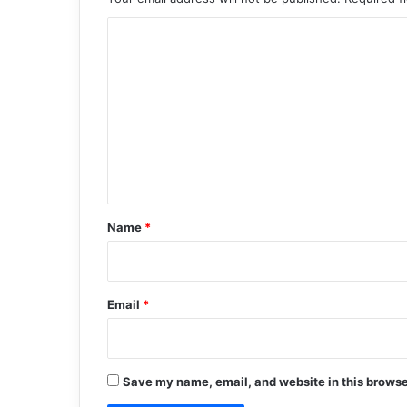
C
o
m
m
e
n
t
*
Name
*
Email
*
Save my name, email, and website in this browse