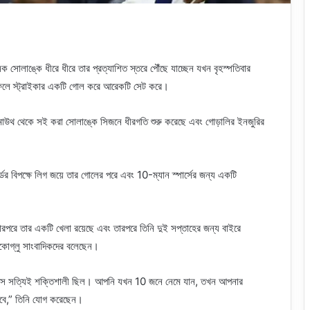
িক সোলাঙ্কে ধীরে ধীরে তার প্রত্যাশিত স্তরে পৌঁছে যাচ্ছেন যখন বৃহস্পতিবার
ফলে স্ট্রাইকার একটি গোল করে আরেকটি সেট করে।
নমাউথ থেকে সই করা সোলাঙ্কে সিজনে ধীরগতি শুরু করেছে এবং গোড়ালির ইনজুরির
্ডের বিপক্ষে লিগ জয়ে তার গোলের পরে এবং 10-ম্যান স্পার্সের জন্য একটি
রপরে তার একটি খেলা রয়েছে এবং তারপরে তিনি দুই সপ্তাহের জন্য বাইরে
েকোগ্লু সাংবাদিকদের বলেছেন।
ম্যান্স সত্যিই শক্তিশালী ছিল। আপনি যখন 10 জনে নেমে যান, তখন আপনার
 হবে,” তিনি যোগ করেছেন।