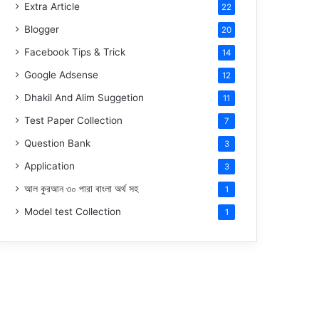
Extra Article
22
Blogger
20
Facebook Tips & Trick
14
Google Adsense
12
Dhakil And Alim Suggetion
11
Test Paper Collection
7
Question Bank
3
Application
3
আল কুরআন ৩০ পারা বাংলা অর্থ সহ
1
Model test Collection
1