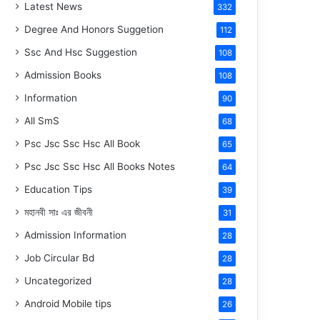
Latest News
332
Degree And Honors Suggetion
112
Ssc And Hsc Suggestion
108
Admission Books
108
Information
90
All SmS
68
Psc Jsc Ssc Hsc All Book
65
Psc Jsc Ssc Hsc All Books Notes
64
Education Tips
39
মহানবী
সাঃ
এর জীবনী
31
Admission Information
28
Job Circular Bd
28
Uncategorized
28
Android Mobile tips
26