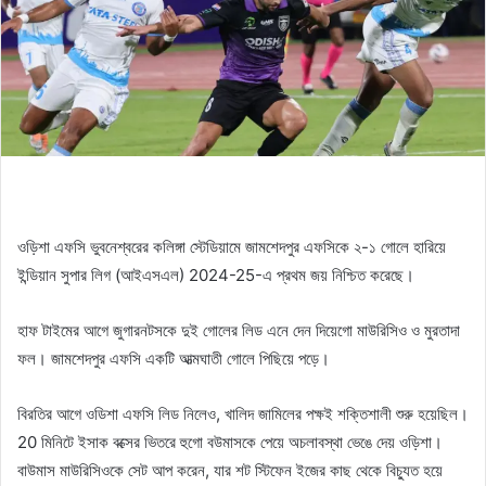
ওড়িশা এফসি ভুবনেশ্বরের কলিঙ্গা স্টেডিয়ামে জামশেদপুর এফসিকে ২-১ গোলে হারিয়ে
ইন্ডিয়ান সুপার লিগ (আইএসএল) 2024-25-এ প্রথম জয় নিশ্চিত করেছে।
হাফ টাইমের আগে জুগারনটসকে দুই গোলের লিড এনে দেন দিয়েগো মাউরিসিও ও মুরতাদা
ফল। জামশেদপুর এফসি একটি আত্মঘাতী গোলে পিছিয়ে পড়ে।
বিরতির আগে ওডিশা এফসি লিড নিলেও, খালিদ জামিলের পক্ষই শক্তিশালী শুরু হয়েছিল।
20 মিনিটে ইসাক বক্সের ভিতরে হুগো বউমাসকে পেয়ে অচলাবস্থা ভেঙে দেয় ওড়িশা।
বাউমাস মাউরিসিওকে সেট আপ করেন, যার শট স্টিফেন ইজের কাছ থেকে বিচ্যুত হয়ে