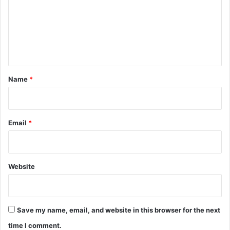
m
e
n
t
*
Name
*
Email
*
Website
Save my name, email, and website in this browser for the next
time I comment.