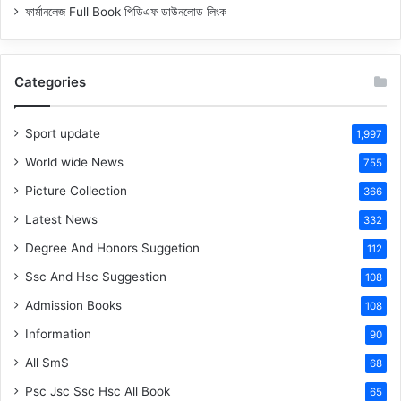
ফার্মানলেজ Full Book পিডিএফ ডাউনলোড লিংক
Categories
Sport update
1,997
World wide News
755
Picture Collection
366
Latest News
332
Degree And Honors Suggetion
112
Ssc And Hsc Suggestion
108
Admission Books
108
Information
90
All SmS
68
Psc Jsc Ssc Hsc All Book
65