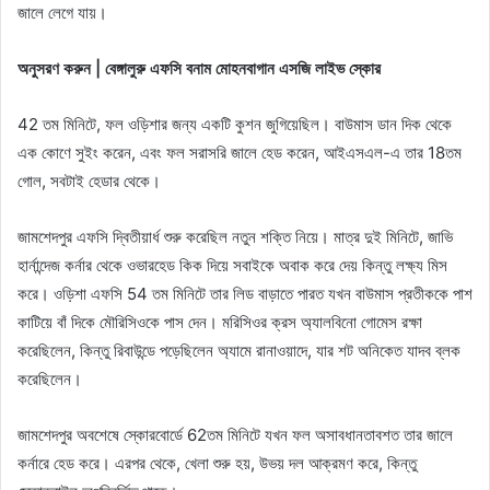
জালে লেগে যায়।
অনুসরণ করুন | বেঙ্গালুরু এফসি বনাম মোহনবাগান এসজি লাইভ স্কোর
42 তম মিনিটে, ফল ওড়িশার জন্য একটি কুশন জুগিয়েছিল। বাউমাস ডান দিক থেকে
এক কোণে সুইং করেন, এবং ফল সরাসরি জালে হেড করেন, আইএসএল-এ তার 18তম
গোল, সবটাই হেডার থেকে।
জামশেদপুর এফসি দ্বিতীয়ার্ধ শুরু করেছিল নতুন শক্তি নিয়ে। মাত্র দুই মিনিটে, জাভি
হার্নান্দেজ কর্নার থেকে ওভারহেড কিক দিয়ে সবাইকে অবাক করে দেয় কিন্তু লক্ষ্য মিস
করে। ওড়িশা এফসি 54 তম মিনিটে তার লিড বাড়াতে পারত যখন বাউমাস প্রতীককে পাশ
কাটিয়ে বাঁ দিকে মৌরিসিওকে পাস দেন। মরিসিওর ক্রস অ্যালবিনো গোমেস রক্ষা
করেছিলেন, কিন্তু রিবাউন্ডে পড়েছিলেন অ্যামে রানাওয়াদে, যার শট অনিকেত যাদব ব্লক
করেছিলেন।
জামশেদপুর অবশেষে স্কোরবোর্ডে 62তম মিনিটে যখন ফল অসাবধানতাবশত তার জালে
কর্নারে হেড করে। এরপর থেকে, খেলা শুরু হয়, উভয় দল আক্রমণ করে, কিন্তু