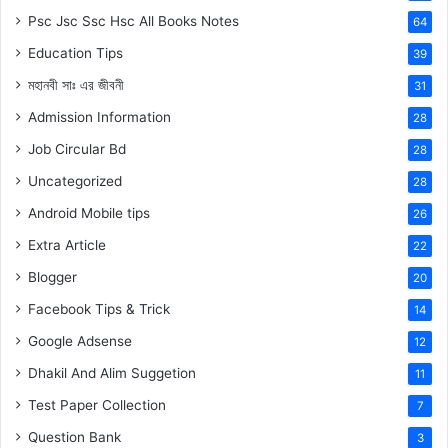
Psc Jsc Ssc Hsc All Books Notes
64
Education Tips
39
মহানবী
সাঃ
এর জীবনী
31
Admission Information
28
Job Circular Bd
28
Uncategorized
28
Android Mobile tips
26
Extra Article
22
Blogger
20
Facebook Tips & Trick
14
Google Adsense
12
Dhakil And Alim Suggetion
11
Test Paper Collection
7
Question Bank
3