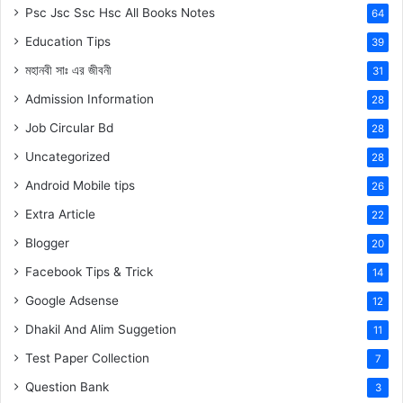
Psc Jsc Ssc Hsc All Books Notes
64
Education Tips
39
মহানবী
সাঃ
এর জীবনী
31
Admission Information
28
Job Circular Bd
28
Uncategorized
28
Android Mobile tips
26
Extra Article
22
Blogger
20
Facebook Tips & Trick
14
Google Adsense
12
Dhakil And Alim Suggetion
11
Test Paper Collection
7
Question Bank
3