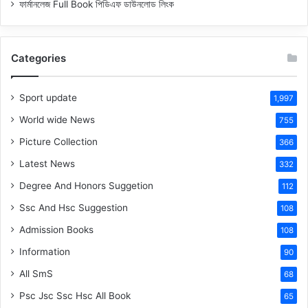
ফার্মানলেজ Full Book পিডিএফ ডাউনলোড লিংক
Categories
Sport update
1,997
World wide News
755
Picture Collection
366
Latest News
332
Degree And Honors Suggetion
112
Ssc And Hsc Suggestion
108
Admission Books
108
Information
90
All SmS
68
Psc Jsc Ssc Hsc All Book
65