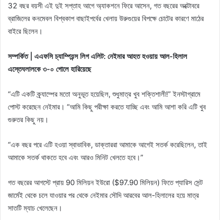
32 বছর বয়সী এই দুই সপ্তাহ আগে অ্যাকশনে ফিরে আসেন, গত বছরের অক্টোবরে
ব্রাজিলের কনমেবল বিশ্বকাপ বাছাইপর্বের খেলায় উরুগুয়ের বিপক্ষে চোটের কারণে মাঠের
বাইরে ছিলেন।
সম্পর্কিত | এএফসি চ্যাম্পিয়ন্স লিগ এলিট: নেইমার আহত হওয়ায় আল-হিলাল
এস্তেঘলালকে ৩-০ গোলে হারিয়েছে
“এটি একটি ক্র্যাম্পের মতো অনুভূত হয়েছিল, শুধুমাত্র খুব শক্তিশালী!” ইনস্টাগ্রামে
পোস্ট করেছেন নেইমার। “আমি কিছু পরীক্ষা করতে যাচ্ছি এবং আমি আশা করি এটি খুব
গুরুতর কিছু নয়।
“এক বছর পরে এটি হওয়া স্বাভাবিক, ডাক্তাররা আমাকে আগেই সতর্ক করেছিলেন, তাই
আমাকে সতর্ক থাকতে হবে এবং আরও মিনিট খেলতে হবে।”
গত বছরের আগস্টে প্রায় 90 মিলিয়ন ইউরো ($97.90 মিলিয়ন) ফিতে প্যারিস সেন্ট
জার্মেই থেকে চলে যাওয়ার পর থেকে নেইমার সৌদি আরবের আল-হিলালের হয়ে মাত্র
সাতটি ম্যাচ খেলেছেন।