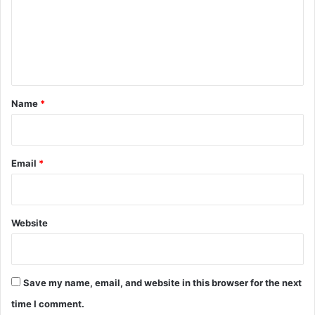
m
e
n
t
*
Name
*
Email
*
Website
Save my name, email, and website in this browser for the next
time I comment.