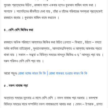
সুতরাং প্রত্যেকের উচিত , রমজান মাসে একবার হলেও কুরআন মাজিদ খতম করা ।
সালাফে । সালেহিনের জীবনীতে দেখা যায় , তাঁরা ও তাঁদের পরিবারের সদস্যরা প্রত্যেকেই
রমজানে বহুবার । কুরআন মাজিদ খতম করতেন ।
৪ . বেশি বেশি জিকির করা
রমজানে অধিক পরিমাণে আল্লাহর জিকির করা উচিত।চলতে – ফিরতে , উঠতে – বসতে
সর্বদা কালিমা তাইয়্যেবা , সুবহানআল্লাহ , আলহামদুলিল্লাহ ও আল্লাহু আকবার পড়তে
থাকা যায় । সকাল – সন্ধ্যা ও বিভিন্ন সময়ের মাসনুন জিকির ও দু ‘ আসমূহ পড়া যায় ।
দরুদ শরিফও বেশি বেশি পড়া যায় ।
আরো পড়ুনঃ
রোজা ভঙ্গের কারন কি কি | রোজা মাকরূহ হওয়ার কারন কি কি
৫ . নফল নামাজ পড়া
অন্যান্য সময়ের তুলনায় এ মাসে বেশি বেশি । নফল নামাজ পড়া দরকার । কমপক্ষে
বিভিন্ন সময়ের সাথে সম্পর্কিত নফল নামাজগুলাে আদায় করা । যেমন – ইশরাক , চাশত