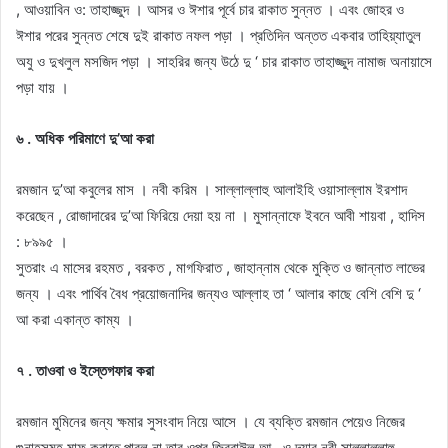
, আওয়াবিন ও: তাহাজ্জুদ । আসর ও ঈশার পূর্বে চার রাকাত সুন্নত । এবং জোহর ও
ঈশার পরের সুন্নত শেষে দুই রাকাত নফল পড়া । প্রতিদিন অন্তত একবার তাহিয়্যাতুল
অযু ও দুখলুল মসজিদ পড়া । সাহরির জন্য উঠে দু ‘ চার রাকাত তাহাজ্জুদ নামাজ অনায়াসে
পড়া যায় ।
৬ . অধিক পরিমাণে দু’আ করা
রমজান দু’আ কবুলের মাস । নবী করিম । সাল্লাল্লাহু আলাইহি ওয়াসাল্লাম ইরশাদ
করেছেন , রােজাদারের দু’আ ফিরিয়ে দেয়া হয় না । মুসান্নাফে ইবনে আবী শায়বা , হাদিস
: ৮৯৯৫ ।
সুতরাং এ মাসের রহমত , বরকত , মাগফিরাত , জাহান্নাম থেকে মুক্তি ও জান্নাত লাভের
জন্য । এবং পার্থিব বৈধ প্রয়ােজনাদির জন্যও আল্লাহ তা ‘ আলার কাছে বেশি বেশি দু ‘
আ করা একান্ত কাম্য ।
৭ . তাওবা ও ইস্তেগফার করা
রমজান মুমিনের জন্য ক্ষমার সুসংবাদ নিয়ে আসে । যে ব্যক্তি রমজান পেয়েও নিজের
গুনাহসমূহ মাফ করাতে পারল না তার ওপর জিবরাঈল আ . ও দয়ার নবী সাল্লাল্লাহু