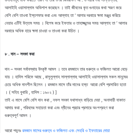
আলাইহি ওয়াসাল্লাম অভিশাপ করেছেন । তাই জীবনের কৃত গুনাহের কথা স্মরণ করে
বেশি বেশি তাওবা ইস্তগফার করা এবং আল্লাহ তা ‘ আলার দরবারে ক্ষমা মঞ্জুর করিয়ে
নেয়ার এটিই উত্তম সময় । বিশেষ করে ইফতার ও তাহাজ্জুদের সময় আল্লাহ তা ‘ আলার
দরবারে অধিক হারে ক্ষমা চাওয়া ও তাওবা করা উচিত ।
৮ . দান – সদকা করা
দান – সদকা সর্বাবস্থায় উৎকৃষ্ট আমল । তবে রমজানে তার গুরুত্ব ও ফজিলত আরাে বেড়ে
যায় । হাদিস শরিফে আছে , রাসুলুল্লাহ সাল্লাল্লাহু আলাইহি ওয়াসাল্লাম সকল মানুষের
চেয়ে অধিক দানশীল ছিলেন । রমজান মাসে তাঁর দানের হস্ত আরাে বেশি প্রসারিত হতাে
। ( সহিহ বুখারি , হাদিস : ১৯০২ ) ]
তাই এ মাসে বেশি বেশি দান করা , নফল সদকা যথাসাধ্য বাড়িয়ে দেয়া , অনাদায়ী যাকাত
আদায় করা , গরিবদের সহায়তা করা এবং দ্বীনের প্রচার প্রসারে অংশগ্রহণ করা
গুরুত্বপূর্ণ আমল ।
আরো পড়ুনঃ
রমজান মাসের গুরুত্ব ও ফজিলত এবং সেহরি ও ইফতারের দোয়া