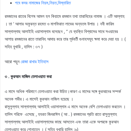
শবে কদর নামাজের নিয়ম,নিয়ত,বিস্তারিত
রমজানের রাতের বিশেষ আমল হল কিয়ামে রমজান তথা তারাবিহের নামাজ । এটি আল্লাহ
। তা ‘ আলার অফুরন্ত রহমত ও মাগফিরাত লাভের অন্যতম উপায় । নবী কারিম
সাল্লাল্লাহু আলাইহি ওয়াসাল্লাম বলেছেন , “ যে ব্যক্তি বিশ্বাসের সাথে সওয়াবের
আশায় রমজানের রাতে তারাবিহ আদায় করে তার পূর্ববর্তী গুনাহসমূহ ক্ষমা করে দেয়া হয় । (
সহিহ বুখারি , হাদিস : ৩৭ )
আরো পড়ুন
রোজা রাখার ইতিহাস
৩ . কুরআন মাজিদ তেলাওয়াত করা
এ মাসে অধিক পরিমাণে তেলাওয়াত করা উচিত।কারণ এ মাসের সঙ্গে কুরআনের সম্পর্ক
অনেক গভীর। এ মাসেই কুরআন নাজিল হয়েছে ।
রাসুলুল্লাহ সাল্লাল্লাহু আলাইহি ওয়াসাল্লাম এ মাসে অনেক বেশি তেলাওয়াত করতেন ।
হাদিস শরিফে এসেছে , হযরত জিবরাঈল ( আ . ) রমজানের প্রতি রাতে রাসুলুল্লাহ
সাল্লাল্লাহু আলাইহি ওয়াসাল্লামের কাছে আসতেন এবং তারা একে অপরকে কুরআন
তেলাওয়াত করে শােনাতেন । ( সহিহ বুখারি হাদিস :৬)