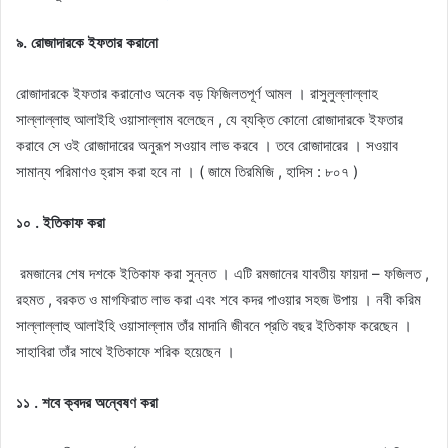
৯. রােজাদারকে ইফতার করানাে
রােজাদারকে ইফতার করানােও অনেক বড় ফিজিলতপূর্ণ আমল । রাসুলুল্লাল্লাহ
সাল্লাল্লাহু আলাইহি ওয়াসাল্লাম বলেছেন , যে ব্যক্তি কোনাে রােজাদারকে ইফতার
করাবে সে ওই রােজাদারের অনুরূপ সওয়াব লাভ করবে । তবে রােজাদারের । সওয়াব
সামান্য পরিমাণও হ্রাস করা হবে না । ( জামে তিরমিজি , হাদিস : ৮০৭ )
১০ . ইতিকাফ করা
রমজানের শেষ দশকে ইতিকাফ করা সুন্নত । এটি রমজানের যাবতীয় ফায়দা – ফজিলত ,
রহমত , বরকত ও মাগফিরাত লাভ করা এবং শবে কদর পাওয়ার সহজ উপায় । নবী করিম
সাল্লাল্লাহু আলাইহি ওয়াসাল্লাম তাঁর মাদানি জীবনে প্রতি বছর ইতিকাফ করেছেন ।
সাহাবিরা তাঁর সাথে ইতিকাফে শরিক হয়েছেন ।
১১ . শবে ক্বদর অন্বেষণ করা