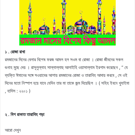
১ . রােজা রাখা
রমজানের দিনের বেলার বিশেষ ফরজ আমল হল সওম বা রােজা । রােজা জীবনের সকল
গুনাহ মুছে দেয় । রাসূলুল্লাহ সাল্লাল্লাহু আলাইহি ওয়াসাল্লাম ইরশাদ করেছেন , “ যে
ব্যক্তি ঈমানের সঙ্গে সওয়াবের আশায় রমজানের রােজা ও তারাবিহ আদায় করবে , সে ওই
দিনের মতাে নিস্পাপ হয়ে যাবে যেদিন তার মা তাকে জন্ম দিয়েছিল । ( সহিহ ইবনে খুযাইমা
, হাদিস : ২২০১ )
২ . বিশ রাকাত তারাবিহ পড়া
আরো দেখুন