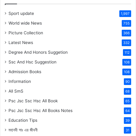
Sport update
1,997
World wide News
755
Picture Collection
366
Latest News
332
Degree And Honors Suggetion
112
Ssc And Hsc Suggestion
108
Admission Books
108
Information
90
All SmS
68
Psc Jsc Ssc Hsc All Book
65
Psc Jsc Ssc Hsc All Books Notes
64
Education Tips
39
মহানবী
সাঃ
এর জীবনী
31