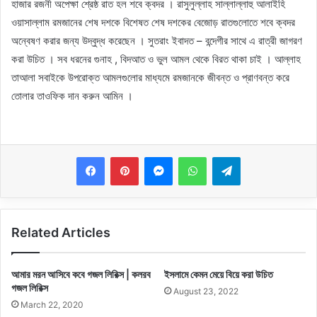
হাজার রজনী অপেক্ষা শ্রেষ্ঠ রাত হল শবে ক্বদর । রাসুলুল্লাহ সাল্লাল্লাহু আলাইহি
ওয়াসাল্লাম রমজানের শেষ দশকে বিশেষত শেষ দশকের বেজোড় রাতগুলােতে শবে ক্বদর
অন্বেষণ করার জন্য উদ্বুদ্ধ করেছেন । সুতরাং ইবাদত – বন্দেগীর সাথে এ রাত্রী জাগরণ
করা উচিত । সব ধরনের গুনাহ , বিদআত ও ভুল আমল থেকে বিরত থাকা চাই । আল্লাহ
তাআলা সবাইকে উপরােক্ত আমলগুলাের মাধ্যমে রমজানকে জীবন্ত ও প্রাণবন্ত করে
তােলার তাওফিক দান করুন আমিন ।
Messenger
WhatsApp
Telegram
Related Articles
আমার মরন আসিবে কবে গজল লিরিক্স | কলরব
ইসলামে কেমন মেয়ে বিয়ে করা উচিত
গজল লিরিক্স
August 23, 2022
March 22, 2020