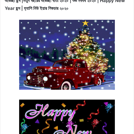
শুভেচ্ছা ছন্দ |নতুন বছরের শুভেচ্ছা বার্তা ২০২০ | শুভ নববর্ষ ২০২০ | Happy New
Year ছন্দ | হ্যাপি নিউ ইয়ার পিকচার ২০২০