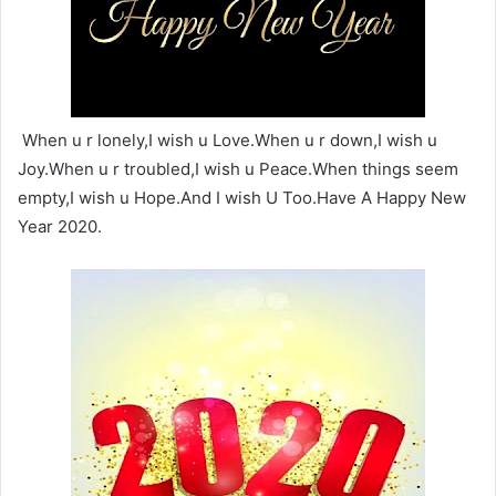
When u r lonely,I wish u Love.When u r down,I wish u
Joy.When u r troubled,I wish u Peace.When things seem
empty,I wish u Hope.And I wish U Too.Have A Happy New
Year 2020.