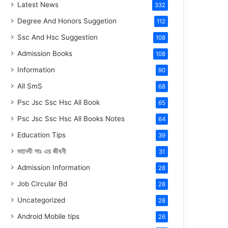
Latest News
332
Degree And Honors Suggetion
112
Ssc And Hsc Suggestion
108
Admission Books
108
Information
90
All SmS
68
Psc Jsc Ssc Hsc All Book
65
Psc Jsc Ssc Hsc All Books Notes
64
Education Tips
39
মহানবী
সাঃ
এর জীবনী
31
Admission Information
28
Job Circular Bd
28
Uncategorized
28
Android Mobile tips
26