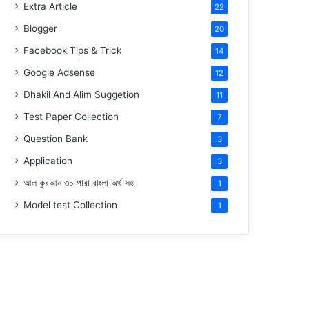
Extra Article
22
Blogger
20
Facebook Tips & Trick
14
Google Adsense
12
Dhakil And Alim Suggetion
11
Test Paper Collection
7
Question Bank
3
Application
3
আল কুরআন ৩০ পারা বাংলা অর্থ সহ
1
Model test Collection
1