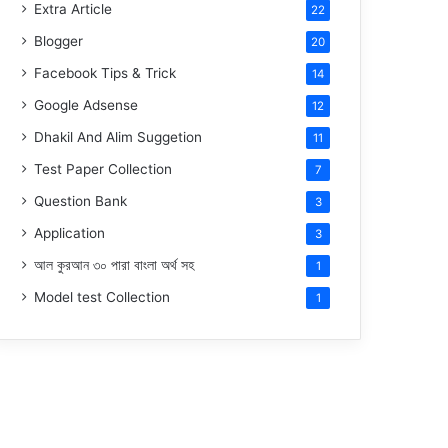
Extra Article
22
Blogger
20
Facebook Tips & Trick
14
Google Adsense
12
Dhakil And Alim Suggetion
11
Test Paper Collection
7
Question Bank
3
Application
3
আল কুরআন ৩০ পারা বাংলা অর্থ সহ
1
Model test Collection
1