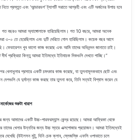
েপ নিতে প্রস্তুত এবং ‘আন্ডারডগ’ ট্যাগটি সরাতে আগ্রহী এবং এটি অর্জনের উপায় হবে
য়েছি। গত বছরও আমরা অ্যাঙ্গোলাকে হারিয়েছিলাম। গত 10 বছরে, আমরা অনেক
রা ৩-০ তে হেরেছিলাম এবং দুটি দেরিতে গোল হারিছিলাম। কয়েক বছর আগে
ি। ফেডারেশন খুব ভালো কাজ করেছে এবং আমি তাদের অভিনন্দন জানাতে চাই।
র্ঘ প্রক্রিয়া কিন্তু আমরা ইতিমধ্যে ইতিবাচক দিকগুলি দেখতে পাচ্ছি।”
শের খেলাধুলার প্রসারে একটি চমৎকার কাজ করেছে, যা তুলনামূলকভাবে ছোট এবং
েশগুলি যে দুর্দান্ত কাজ করছে তার তুলনা করে, তিনি সত্যই বিশ্বাস করেন যে
ার্কেজের শুরুটা খারাপ
লার জন্য আমাদের একটি উচ্চ-পারফরম্যান্স কেন্দ্র রয়েছে। আমরা আফ্রিকা থেকে
ের তাদের খেলার উন্নতির জন্য উচ্চ স্তরে এক্সপোজার প্রয়োজন। আমরা ইতিমধ্যেই
ন্তর দেখেছি (উইলসন মুটু, যিনি চেক ক্লাব, স্লেজস্কি এফসি ওপাভাতে চলে