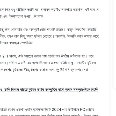
্ডসেকে পিচে শুধু শারীরিক লড়াই নয়, মানসিক লড়াইও সামলাতে হয়েছিল, এই বলে যে
এবং বিভ্রান্ত না হওয়া। উপলক্ষ
ু ভাল খেলোয়াড় এবং অবশ্যই হোম সাপোর্ট রয়েছে। সত্যি বলতে কি, ভারতীয়
ীনে, তবুও তারা কিছু ভালো ফুটবল খেলেছে। অবশ্যই, উন্নতি করার জায়গা আছে
অধিনায়ক বলেছেন
স্পোর্টস্টার
.
াসকে 2-1 হারায়, সেই ম্যাচের কয়েক মাস পরেই তার জাতীয় অভিষেক হয়। তবে
ুটবলার। ওডিশা এফসি-এর হুগো বউমাসের একজন ঘনিষ্ঠ বন্ধু – ভারতীয় ফুটবলে
ে দেশের ফুটবলের নীতি, লিগের কাঠামো এবং ব্লু টাইগার্স ক্যাম্পের সেরা
 দুর্বল বিপণন ভারতে ফুটবল ফ্যান সংস্কৃতির সাথে প্রধান সমস্যাগুলিকে নির্দেশ
্ছে (যখন ওড়িশা এফসি বন্দোদকর ট্রফি 2024-এর ফাইনালে FC গোয়ার