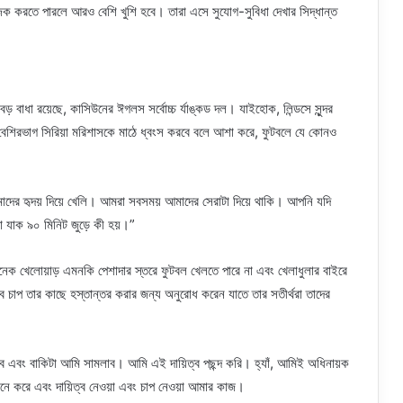
জক করতে পারলে আরও বেশি খুশি হবে। তারা এসে সুযোগ-সুবিধা দেখার সিদ্ধান্ত
বড় বাধা রয়েছে, কাসিউনের ঈগলস সর্বোচ্চ র্যাঙ্কড দল। যাইহোক, লিন্ডসে সুন্দর
 বেশিরভাগ সিরিয়া মরিশাসকে মাঠে ধ্বংস করবে বলে আশা করে, ফুটবলে যে কোনও
ের হৃদয় দিয়ে খেলি। আমরা সবসময় আমাদের সেরাটা দিয়ে থাকি। আপনি যদি
 যাক ৯০ মিনিট জুড়ে কী হয়।”
 অনেক খেলোয়াড় এমনকি পেশাদার স্তরে ফুটবল খেলতে পারে না এবং খেলাধুলার বাইরে
সব চাপ তার কাছে হস্তান্তর করার জন্য অনুরোধ করেন যাতে তার সতীর্থরা তাদের
হবে এবং বাকিটা আমি সামলাব। আমি এই দায়িত্ব পছন্দ করি। হ্যাঁ, আমিই অধিনায়ক
মনে করে এবং দায়িত্ব নেওয়া এবং চাপ নেওয়া আমার কাজ।