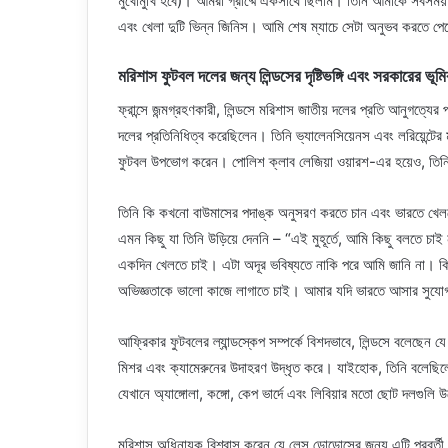
মুখোমুখি হবে)। আমরা গ্রীষ্মে একসাথে ছিলাম। তিনি আমাকে সবসময় ভ
এবং খেলা দুটি ভিন্ন জিনিস। আমি শেষ ম্যাচে সেটা অনুভব করতে পের
মরিশাস ফুটবল দলের জন্য লিন্ডসের দৃষ্টিভঙ্গি এবং সরকারের ভূমি
ফ্রান্সে জন্মগ্রহণকারী, লিন্ডসে মরিশাস জাতীয় দলের প্রতি আনুগত্যের 
দলের প্রতিনিধিত্ব করেছিলেন। তিনি ভ্যালেনসিয়েনস এবং লরিয়েন্টের 
ফুটবল উপভোগ করেন। পোলিশ ক্লাব লেজিয়া ওয়ারশ-এর হয়েও, তিনি ব
তিনি কি কখনো বাউমাসের পদাঙ্ক অনুসরণ করতে চান এবং ভারতে খেলতে
এমন কিছু যা তিনি উড়িয়ে দেননি – “এই মুহূর্তে, আমি কিছু বলতে 
একদিন খেলতে চাই। এটা অদূর ভবিষ্যতে নাকি পরে আমি জানি না। ক
অভিজ্ঞতাকে ভালো কাজে লাগাতে চাই। আমার যদি ভারতে আসার সুয
আফ্রিকার ফুটবলের ল্যান্ডস্কেপ সম্পর্কে বিশদভাবে, লিন্ডসে বলেছেন 
মিশর এবং ক্যামেরুনের উদাহরণ উদ্ধৃত করে। যাইহোক, তিনি বলেছিলে
যেখানে অ্যাঙ্গোলা, কঙ্গো, কেপ ভার্দে এবং লিবিয়ার মতো ছোট দলগুল
মরিশাস অধিনায়ক বিশ্বাস করেন যে লেস ডোডোসের জন্য এটি পরবর্তী 