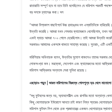
রাতারাতি সম্পূর্ণ হবে না তবে তিনি বলেছিলেন যে মরিশাস পরবর্তী পদক্ষ
বড় দলকে চ্যালেঞ্জ করা। দল
“আমরা বিশ্বকাপ বাছাইপর্বে উচ্চ র‌্যাঙ্কের দল এস্বাতিনিকে হারি
উন্নতি করেছি। আমরা যখন শেষবার ক্যামেরুনে খেলেছিলাম, তখন আম
একই ম্যাচে আমরা ৭-০ গোলে হেরেছিলাম। তাই আমরা উন্নতি করেছ
সরকারও আমাদের একসঙ্গে থাকতে সাহায্য করেছে। সুতরাং, এটি একটি দী
মরিশিয়ার অধিনায়ক বলেন, উন্নতির সুযোগ থাকলেও তাদের সরকার দে
লোকসংখ্যা কম। মরক্কো, সেনেগাল এবং ক্যামেরুনের মতো আফ্রিকান দ
মরিশাস আফ্রিকার অন্যতম সেরা সুবিধা রয়েছে।
এছাড়াও পড়ুন | ভারত মরিশাসের বিরুদ্ধে গোলশূন্য ড্র খেলে মানোলো ম
“শুধু ফুটবলের জন্য নয়, অ্যাথলেটিক্স এবং রাগবির মতো অন্যান্য খে
কিছু খেলোয়াড়কে ইউরোপে আনতে চাই কারণ নিম্ন স্তরের খেলোয়াড়দ
মরিশাস ফুটবল লিগ থেকে চেক প্রজাতন্ত্রে একজন খেলোয়াড়ের স্থানা