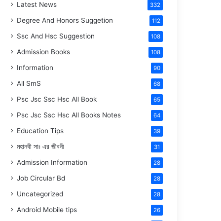
Latest News
332
Degree And Honors Suggetion
112
Ssc And Hsc Suggestion
108
Admission Books
108
Information
90
All SmS
68
Psc Jsc Ssc Hsc All Book
65
Psc Jsc Ssc Hsc All Books Notes
64
Education Tips
39
মহানবী
সাঃ
এর জীবনী
31
Admission Information
28
Job Circular Bd
28
Uncategorized
28
Android Mobile tips
26