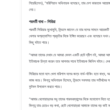
গিয়েছিলেন), ”মরিশিয়ান অধিনায়ক বলেছেন, তার দেশ ভারতকে আয়ো
নেয়।
পরবর্তী বাধা – সিরিয়া
পরবর্তী সিরিয়ার মুখোমুখি, লিন্ডসে জানেন যে তার দলের সামনে আরেকটি 
খেলার অপ্রত্যাশিত প্রকৃতির দিকে ইঙ্গিত করেছেন এবং বলেছেন যখন
কিছু ঘটতে পারে।
“আমরা তাদের দেখাব যে আমরা কেবল একটি ছোট দ্বীপ নই, আমরা আমাদ
ইতিবাচক চিন্তা করেন তবে আপনার সাথে ইতিবাচক জিনিস ঘটবে। দেখা
সিরিয়ার মতো দলে খেলা মরিশাস দলের জন্য নার্ভ-র্যাকিং হতে বাধ্য,
কাজ করে। কিন্তু অধিনায়ক হিসেবে, লিন্ডসে সবসময় তার সতীর্থদের 
ফুটবল উপভোগ করতে পারে।
“আমার খেলোয়াড়দের শুধু তাদের পারফরম্যান্সের দিকে মনোযোগ দিতে 
কিন্তু তার চেয়েও বড় কথা, ছোট খেলোয়াড়রা আমাকে তাদের বড় ভাই 