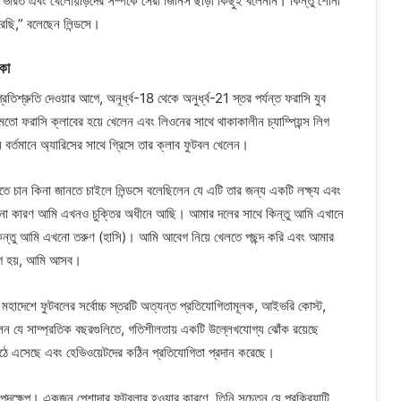
ারত এবং খেলোয়াড়দের সম্পর্কে সেরা জিনিস ছাড়া কিছুই বলেননি। কিন্তু শোনা
েছি,” বলেছেন লিন্ডসে।
কা
প্রতিশ্রুতি দেওয়ার আগে, অনূর্ধ্ব-18 থেকে অনুর্ধ্ব-21 স্তর পর্যন্ত ফরাসি যুব
মতো ফরাসি ক্লাবের হয়ে খেলেন এবং লিওনের সাথে থাকাকালীন চ্যাম্পিয়ন্স লিগ
র্তমানে অ্যারিসের সাথে গ্রিসে তার ক্লাব ফুটবল খেলেন।
 চান কিনা জানতে চাইলে লিন্ডসে বলেছিলেন যে এটি তার জন্য একটি লক্ষ্য এবং
চাই না কারণ আমি এখনও চুক্তির অধীনে আছি। আমার দলের সাথে কিন্তু আমি এখানে
িন্তু আমি এখনো তরুণ (হাসি)। আমি আবেগ নিয়ে খেলতে পছন্দ করি এবং আমার
োগ হয়, আমি আসব।
যে মহাদেশে ফুটবলের সর্বোচ্চ স্তরটি অত্যন্ত প্রতিযোগিতামূলক, আইভরি কোস্ট,
ন যে সাম্প্রতিক বছরগুলিতে, গতিশীলতায় একটি উল্লেখযোগ্য ঝোঁক রয়েছে
ি উঠে এসেছে এবং হেভিওয়েটদের কঠিন প্রতিযোগিতা প্রদান করেছে।
পদক্ষেপ। একজন পেশাদার ফুটবলার হওয়ার কারণে, তিনি সচেতন যে প্রক্রিয়াটি