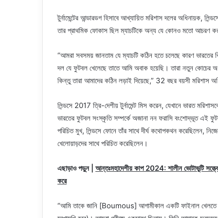
টুর্নামেন্টের আন্ডারডগ হিসাবে আখ্যায়িত মরিশাস দলের অধিনায়ক, লিন
তার প্রাথমিক ফোকাস ছিল ম্যাচটিকে অন্য যে কোনও মতো আচরণ করা 
“আমরা সবসময় জানতাম যে ম্যাচটি কঠিন হতে চলেছে কারণ ভারতের কিছ
দল যে ফুটবল খেলেছে তাতে আমি অবাক হয়েছি। তারা নতুন কোচের অধ
কিন্তু তারা আমাদের কঠিন লড়াই দিয়েছে,” 32 বছর বয়সী মরিশাস 
লিন্ডসে 2017 ত্রি-দেশীয় টুর্নামেন্ট মিস করেন, যেখানে ভারত মরিশ
ভারতের ফুটবল সংস্কৃতি সম্পর্কে অজানা নন ফরাসি বংশোদ্ভূত এই ফ
পরিচিত মুখ, লিন্ডসে ফোনে তাঁর সাথে দীর্ঘ কথোপকথন করেছিলেন, নিজেক
খেলোয়াড়দের সাথে পরিচিত করেছিলেন।
এছাড়াও পড়ুন |
আন্তঃমহাদেশীয় কাপ 2024: শালীন ভোটাভুটি সত্ত্বেও,
করে
“আমি তাকে জানি [Boumous] আগামীকাল একটি ফাইনাল খেলতে যাচ