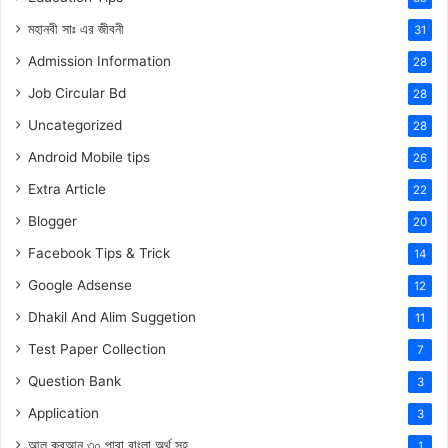
মহানবী
সাঃ
এর জীবনী
31
Admission Information
28
Job Circular Bd
28
Uncategorized
28
Android Mobile tips
26
Extra Article
22
Blogger
20
Facebook Tips & Trick
14
Google Adsense
12
Dhakil And Alim Suggetion
11
Test Paper Collection
7
Question Bank
3
Application
3
আল কুরআন ৩০ পারা বাংলা অর্থ সহ
1