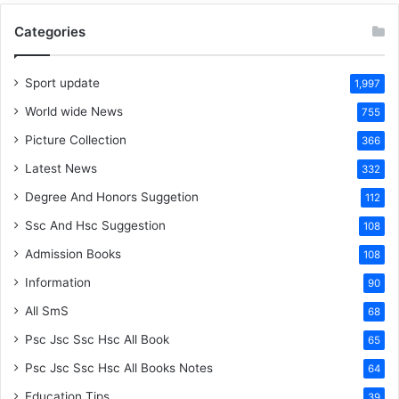
Categories
Sport update
1,997
World wide News
755
Picture Collection
366
Latest News
332
Degree And Honors Suggetion
112
Ssc And Hsc Suggestion
108
Admission Books
108
Information
90
All SmS
68
Psc Jsc Ssc Hsc All Book
65
Psc Jsc Ssc Hsc All Books Notes
64
Education Tips
39