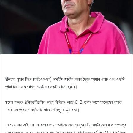
ইন্ডিয়ান সুপার লিগে (আইএসএল) ভারতীয় জাতীয় দলের দ্বৈত প্রধান কোচ এবং এফসি
গোয়া হিসেবে মানোলো মার্কেজের শুরুটা ভালো হয়নি।
মাসের শুরুতে, ইন্টারকন্টিনেন্টাল কাপে সিরিয়ার কাছে 0-3 হারার আগে মার্কেজের ভারত
নিম্ন-র‌্যাঙ্কের মালদ্বীপের সাথে গোলশূন্য ড্র করে।
এর পরে তার আইএসএল ক্লাব গোয়া আইএসএল মরসুমের উদ্বোধনী খেলায় জামশেদপুর
এফসি-এর কাছে ১-২ ব্যবধানে পরাজিত হয়েছিল। গোয়া প্রথমার্ধে লিড নিয়েছিল কিন্তু