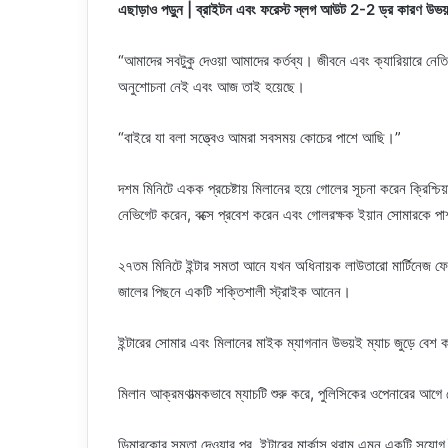
এছাড়াও পড়ুন | ব্রাইটন এবং ফরেস্ট স্লগ আউট 2-2 ড্র কারণ উভয় 
“আমাদের সবটুকু দেওয়া আমাদের কর্তব্য। জীবনে এবং ক্যারিয়ারে নেতিবা
অনুশোচনা নেই এবং আজ তাই হয়েছে।
“বাইরে যা বলা সত্ত্বেও আমরা সবসময় কোচের পাশে আছি।”
দশম মিনিটে একক প্রচেষ্টায় মিলানের হয়ে গোলের সূচনা করেন ক্রিশ্চিয
নেভিগেট করেন, বক্সে প্রবেশ করেন এবং গোলরক্ষক ইয়ান সোমারকে পাশ ক
২৭তম মিনিটে ইন্টার সমতা আনে যখন অধিনায়ক লাউতারো মার্টিনেজ ফেদ
জালের পিছনে একটি শক্তিশালী স্ট্রাইক আনেন।
ইন্টারের সোমার এবং মিলানের মাইক ম্যাগনান উভয়ই ম্যাচ জুড়ে বেশ কয়
মিলান আক্রমণাত্মকভাবে ম্যাচটি শুরু করে, পুলিসিকের ওপেনারের আগে 
ডিমারকোর সমতা দেওয়ার পর, ইন্টারের মার্কাস থুরাম এমন একটি সুযোগ ত