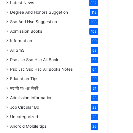
Latest News
332
Degree And Honors Suggetion
112
Ssc And Hsc Suggestion
108
Admission Books
108
Information
90
All SmS
68
Psc Jsc Ssc Hsc All Book
65
Psc Jsc Ssc Hsc All Books Notes
64
Education Tips
39
মহানবী
সাঃ
এর জীবনী
31
Admission Information
28
Job Circular Bd
28
Uncategorized
28
Android Mobile tips
26