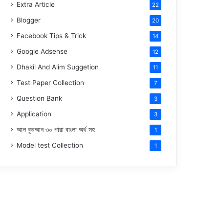
Extra Article
22
Blogger
20
Facebook Tips & Trick
14
Google Adsense
12
Dhakil And Alim Suggetion
11
Test Paper Collection
7
Question Bank
3
Application
3
আল কুরআন ৩০ পারা বাংলা অর্থ সহ
1
Model test Collection
1