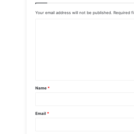
Your email address will not be published.
Required f
C
o
m
m
e
n
t
*
Name
*
Email
*