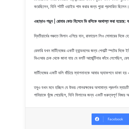
করেছিলেন, যিনি শটটি ওয়াইড পাম করার জন্য পুরো প্রসারিত ছিলেন
এছাড়াও পড়ুন | রোমার কোচ হিসেবে ডি রসিকে বরখাস্ত করা হয়েছে: 
দ্বিতীয়ার্ধের শুরুতে মিলান এগিয়ে যান, রাফায়েল লিও সোমারের দিক
রেফারি যখন মার্টিনেজের একটি হ্যান্ডবলের জন্য পেনাল্টি স্পটের দিকে
ভিএআর চেক থেকে জানা যায় যে বলটি আর্জেন্টিনার কাঁধে লেগেছিল, রেফ
মার্টিনেজের একটি ভলি বাঁচিয়ে ম্যাগনানকে আবার অ্যাকশনে ডাকা হয়
তবুও যখন মনে হচ্ছিল যে উভয় গোলরক্ষকের অসামান্য প্রদর্শন ম্যাচট
গাবিয়াকে খুঁজে পেয়েছিল, যিনি মিলানের জন্য একটি গুরুত্বপূর্ণ বিজয
Facebook