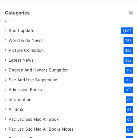
Categories
Sport update
1,997
World wide News
755
Picture Collection
366
Latest News
332
Degree And Honors Suggetion
112
Ssc And Hsc Suggestion
108
Admission Books
108
Information
90
All SmS
68
Psc Jsc Ssc Hsc All Book
65
Psc Jsc Ssc Hsc All Books Notes
64