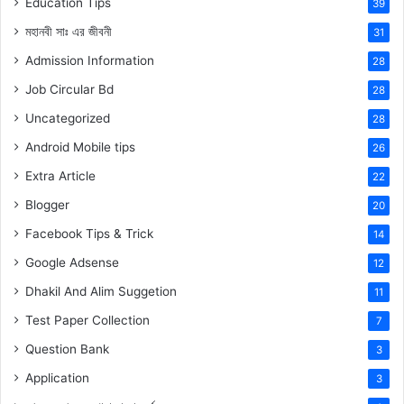
Education Tips
39
মহানবী
সাঃ
এর জীবনী
31
Admission Information
28
Job Circular Bd
28
Uncategorized
28
Android Mobile tips
26
Extra Article
22
Blogger
20
Facebook Tips & Trick
14
Google Adsense
12
Dhakil And Alim Suggetion
11
Test Paper Collection
7
Question Bank
3
Application
3