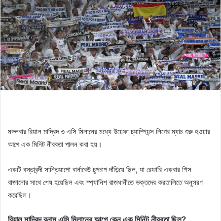
মঙ্গলবার রিয়াল মাদ্রিদ ও এসি মিলানের মধ্যে উয়েফা চ্যাম্পিয়ন্স লিগের ম্যাচ শুরু হওয়ার
আগে এক মিনিট নীরবতা পালন করা হয়।
একটি বস্তাবন্দী সান্তিয়াগো বার্নাবেউ চুপচাপ দাঁড়িয়ে ছিল, যা রেফারি একবার শিস
বাজানোর সাথে শেষ হয়েছিল এবং স্প্যানিশ রাজধানীতে ভক্তদের করতালিতে অনুসরণ
করেছিল।
রিয়াল মাদ্রিদ বনাম এসি মিলানের আগে কেন এক মিনিট নীরবতা ছিল?