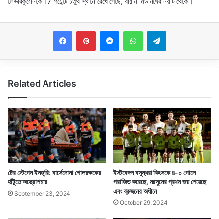
লেভারকুসেনকে 17 পয়েন্টে চতুর্থ স্থানে রেখে গেছে, বায়ার্ন মিউনিখের নয়টি থেকে।
Messenger
WhatsApp
Telegram
Related Articles
টের স্টেগেন ইনজুরি: বার্সেলোনা গোলরক্ষকের
ইস্টবেঙ্গল বসুন্ধরা কিংসকে ৪-০ গোলে
হাঁটুতে অস্ত্রোপচার
পরাজিত করেছে, মরসুমের প্রথম জয় পেয়েছে
এবং ব্রুজনের অধীনে
September 23, 2024
October 29, 2024