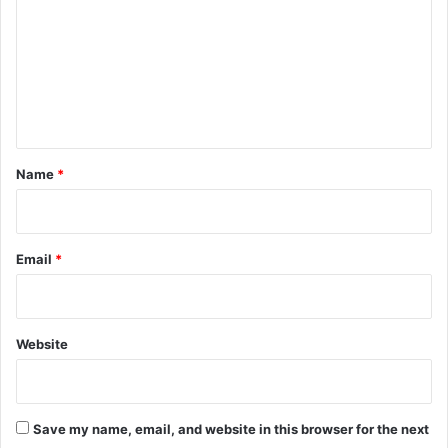
m
m
e
n
t
*
Name
*
Email
*
Website
Save my name, email, and website in this browser for the next