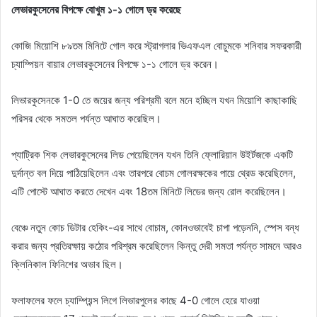
লেভারকুসেনের বিপক্ষে বোখুম ১-১ গোলে ড্র করেছে
কোজি মিয়োশি ৮৯তম মিনিটে গোল করে স্ট্রাগলার ভিএফএল বোচুমকে শনিবার সফরকারী
চ্যাম্পিয়ন বায়ার লেভারকুসেনের বিপক্ষে ১-১ গোলে ড্র করেন।
লিভারকুসেনকে 1-0 তে জয়ের জন্য পরিশ্রমী বলে মনে হচ্ছিল যখন মিয়োশি কাছাকাছি
পরিসর থেকে সমতল পর্যন্ত আঘাত করেছিল।
প্যাট্রিক শিক লেভারকুসেনের লিড পেয়েছিলেন যখন তিনি ফ্লোরিয়ান উইর্টজকে একটি
দুর্দান্ত বল দিয়ে পাঠিয়েছিলেন এবং তারপরে বোচম গোলরক্ষকের পায়ে থ্রেড করেছিলেন,
এটি পোস্টে আঘাত করতে দেখেন এবং 18তম মিনিটে লিডের জন্য রোল করেছিলেন।
বেঞ্চে নতুন কোচ ডিটার হেকিং-এর সাথে বোচাম, কোনওভাবেই চাপা পড়েননি, স্পেস বন্ধ
করার জন্য প্রতিরক্ষায় কঠোর পরিশ্রম করেছিলেন কিন্তু দেরী সমতা পর্যন্ত সামনে আরও
ক্লিনিকাল ফিনিশের অভাব ছিল।
ফলাফলের ফলে চ্যাম্পিয়ন্স লিগে লিভারপুলের কাছে 4-0 গোলে হেরে যাওয়া