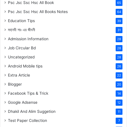
Psc Jsc Ssc Hsc All Book
65
Psc Jsc Ssc Hsc All Books Notes
64
Education Tips
39
মহানবী
সাঃ
এর জীবনী
31
Admission Information
28
Job Circular Bd
28
Uncategorized
28
Android Mobile tips
26
Extra Article
22
Blogger
20
Facebook Tips & Trick
14
Google Adsense
12
Dhakil And Alim Suggetion
11
Test Paper Collection
7