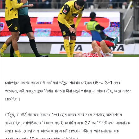
চ্যাম্পিয়ন্স লিগের প্রতিযোগী বরুসিয়া ডর্টমুন্ড শনিবার মেইনজ 05-এ 3-1 হেরে
পড়েছিল, এই মরসুমে বুন্দেসলিগায় রাস্তায় টানা চতুর্থ পরাজয় যা তাদের স্ট্যান্ডিংয়ে সপ্তম
রেখেছিল।
ডর্টমুন্ড, যা স্টর্ম গ্রাজের বিরুদ্ধে 1-0 হোম জয়ের সাথে মধ্য সপ্তাহে আত্মবিশ্বাস
বাড়িয়েছিল, স্বাগতিকদের বিরুদ্ধে লড়াই করেছিল এবং 27 তম মিনিটে যখন অধিনায়ক
এমরে ক্যান সোজা লাল কার্ডের জন্য একটি বেপরোয়া স্টাডস-আপ চ্যালেঞ্জ শুরু
করেছিলেন তখন 10 জন লোকের সাথে বাকি ছিল।