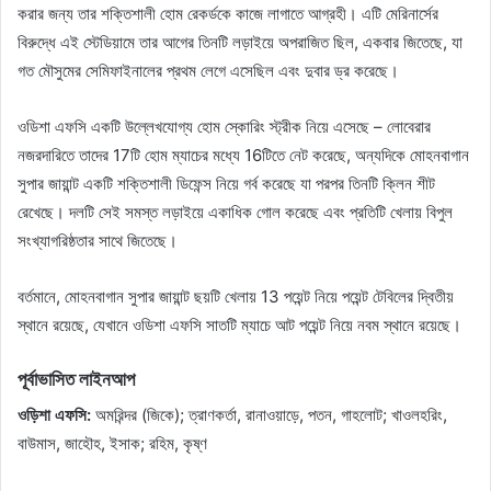
করার জন্য তার শক্তিশালী হোম রেকর্ডকে কাজে লাগাতে আগ্রহী। এটি মেরিনার্সের
বিরুদ্ধে এই স্টেডিয়ামে তার আগের তিনটি লড়াইয়ে অপরাজিত ছিল, একবার জিতেছে, যা
গত মৌসুমের সেমিফাইনালের প্রথম লেগে এসেছিল এবং দুবার ড্র করেছে।
ওডিশা এফসি একটি উল্লেখযোগ্য হোম স্কোরিং স্ট্রীক নিয়ে এসেছে – লোবেরার
নজরদারিতে তাদের 17টি হোম ম্যাচের মধ্যে 16টিতে নেট করেছে, অন্যদিকে মোহনবাগান
সুপার জায়ান্ট একটি শক্তিশালী ডিফেন্স নিয়ে গর্ব করেছে যা পরপর তিনটি ক্লিন শীট
রেখেছে। দলটি সেই সমস্ত লড়াইয়ে একাধিক গোল করেছে এবং প্রতিটি খেলায় বিপুল
সংখ্যাগরিষ্ঠতার সাথে জিতেছে।
বর্তমানে, মোহনবাগান সুপার জায়ান্ট ছয়টি খেলায় 13 পয়েন্ট নিয়ে পয়েন্ট টেবিলের দ্বিতীয়
স্থানে রয়েছে, যেখানে ওডিশা এফসি সাতটি ম্যাচে আট পয়েন্ট নিয়ে নবম স্থানে রয়েছে।
পূর্বাভাসিত লাইনআপ
ওড়িশা এফসি:
অমরিন্দর (জিকে); ত্রাণকর্তা, রানাওয়াড়ে, পতন, গাহলোট; খাওলহরিং,
বাউমাস, জাহৌহ, ইসাক; রহিম, কৃষ্ণ