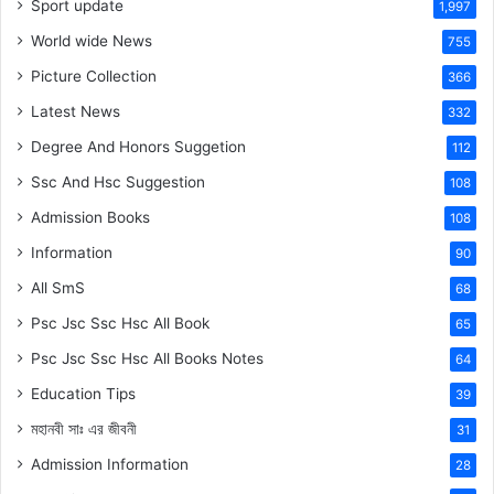
Sport update
1,997
World wide News
755
Picture Collection
366
Latest News
332
Degree And Honors Suggetion
112
Ssc And Hsc Suggestion
108
Admission Books
108
Information
90
All SmS
68
Psc Jsc Ssc Hsc All Book
65
Psc Jsc Ssc Hsc All Books Notes
64
Education Tips
39
মহানবী
সাঃ
এর জীবনী
31
Admission Information
28