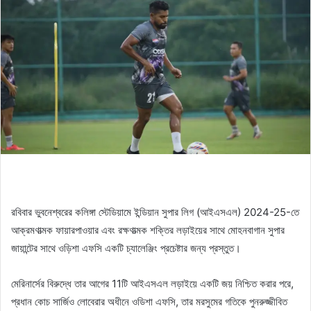
রবিবার ভুবনেশ্বরের কলিঙ্গা স্টেডিয়ামে ইন্ডিয়ান সুপার লিগ (আইএসএল) 2024-25-তে
আক্রমণাত্মক ফায়ারপাওয়ার এবং রক্ষণাত্মক শক্তির লড়াইয়ের সাথে মোহনবাগান সুপার
জায়ান্টের সাথে ওড়িশা এফসি একটি চ্যালেঞ্জিং প্রচেষ্টার জন্য প্রস্তুত।
মেরিনার্সের বিরুদ্ধে তার আগের 11টি আইএসএল লড়াইয়ে একটি জয় নিশ্চিত করার পরে,
প্রধান কোচ সার্জিও লোবেরার অধীনে ওডিশা এফসি, তার মরসুমের গতিকে পুনরুজ্জীবিত