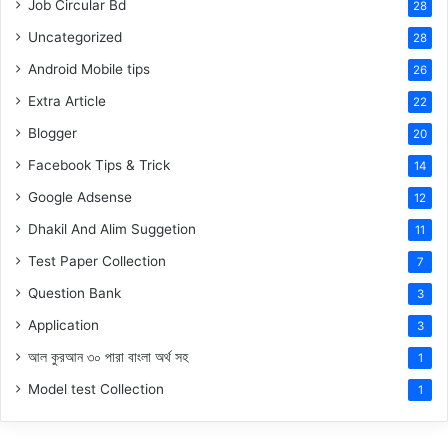
Job Circular Bd
28
Uncategorized
28
Android Mobile tips
26
Extra Article
22
Blogger
20
Facebook Tips & Trick
14
Google Adsense
12
Dhakil And Alim Suggetion
11
Test Paper Collection
7
Question Bank
3
Application
3
আল কুরআন ৩০ পারা বাংলা অর্থ সহ
1
Model test Collection
1